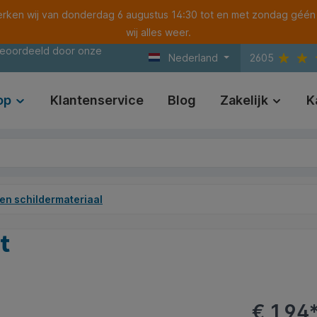
ken wij van donderdag 6 augustus 14:30 tot en met zondag géén
wij alles weer.
beoordeeld door onze
Nederland
2605
op
Klantenservice
Blog
Zakelijk
K
en schildermateriaal
t
€ 1,94