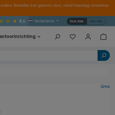
 orders. Bestellen kan gewoon door, vanaf maandag verwerken
8,6
Nederlands
Excl. btw
Incl. btw
antoorinrichting
Print
Referenties
Qrea
*