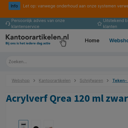
Info
Let op: vanwege onderhoud aan onze systemen verwer
oekopdracht
Ga naar de hoofdnavigatie
Persoonlijk advies van onze
Uitstekend 
klantenservice
klanten
Home
Websh
Webshop
Kantoorartikelen
Schrijfwaren
Teken- 
Acrylverf Qrea 120 ml zwar
Afbeeldingengalerij overslaan