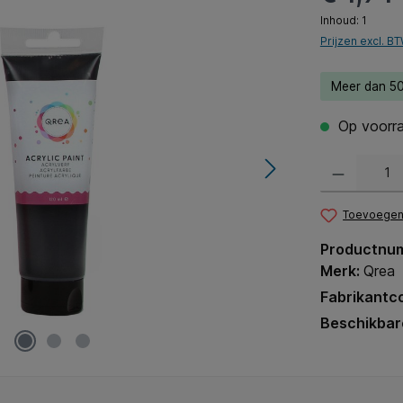
Inhoud:
1
Prijzen excl. B
Meer dan 50
Op voorra
Producthoeveel
Toevoegen 
Productnu
Merk:
Qrea
Fabrikantc
Beschikbar