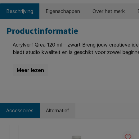
Beschrijving
Eigenschappen
Over het merk
Productinformatie
Acrylverf Qrea 120 ml – zwart Breng jouw creatieve idee
biedt studio kwaliteit en is geschikt voor zowel begin
zijdeglans achter na droging. Dankzij de uitstekende he
mengbaar en geschikt voor diverse technieken. Bovendi
Nederland. Kenmerken: * Inhoud: 120 ml. * Kleur: zwart
vetvrije ondergrond. * Geschikt voor: beginnende en ge
eurolog. * Herkomst: geproduceerd in Nederland. * Aa
isothiazol-3-one)(55965-84-9). Kan een allergische re
Accessoires
Alternatief
Productgalerij overslaan