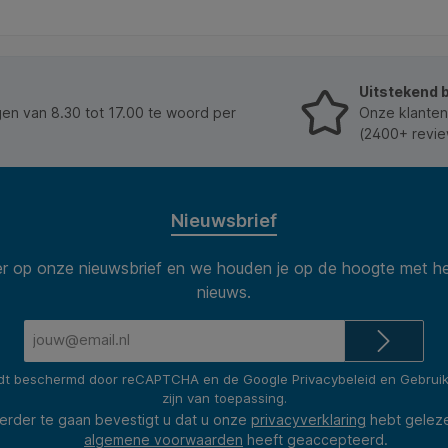
een beetje water. Voor een duurzaam resultaat kun
je het eindwerk aflakken met vernis. Kenmerken: *
Type: luchtdrogende klei. * Kleur: wit. * Inhoud: 500
gram. * Eigenschappen: plakt niet aan handen, vlekt
niet, overschilderbaar na droging. * Hechting:
Uitstekend 
geschikt voor vrijwel iedere ondergrond. *
Samenstelling: natuurlijke grondstoffen, glutenvrij en
n van 8.30 tot 17.00 te woord per
Onze klanten
vegan. * Verpakking: dampdichte verpakking. *
(2400+ revie
Extra: ingedroogd materiaal wordt weer soepel met
water, aflakken voor optimale bescherming. *
Herkomst: geproduceerd in Nederland. Bevat IPBC.
Kan een allergische reactie veroorzaken.
Nieuwsbrief
 op onze nieuwsbrief en we houden je op de hoogte met he
nieuws.
E-
mailadres*
rdt beschermd door reCAPTCHA en de Google
Privacybeleid
en
Gebrui
zijn van toepassing.
erder te gaan bevestigt u dat u onze
privacyverklaring
hebt gelez
algemene voorwaarden
heeft geaccepteerd.