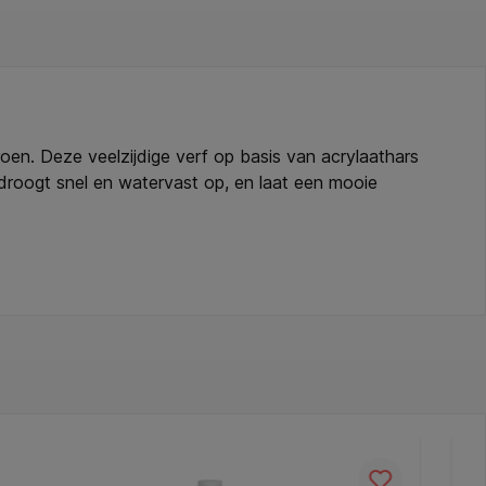
roen. Deze veelzijdige verf op basis van acrylaathars
 droogt snel en watervast op, en laat een mooie
ije ondergrond. De kleuren zijn onderling perfect
nte tube van 120 ml met eurolog – geproduceerd in
rdunbaar. * Hechting: geschikt voor vrijwel elke
gan, glutenvrij. * Verpakking: transparante tube met
oro-2-methyl-2H-isothiazol-3-one en 2-methyl-2H-