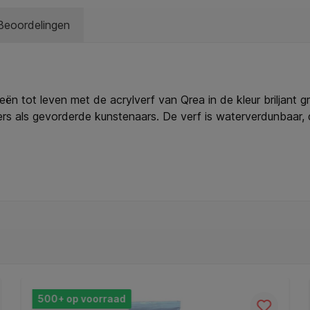
Beoordelingen
ën tot leven met de acrylverf van Qrea in de kleur briljant g
ners als gevorderde kunstenaars. De verf is waterverdunbaar,
chting is deze verf te gebruiken op vrijwel elke schone, vetvr
en is de verf vegan en glutenvrij. Geleverd in een transpara
. * Eigenschappen: zijdeglans, watervast na droging, waterve
vorderde gebruikers. * Extra: kleuren onderling mengbaar, ve
nvullende gevareninformatie: EUH208: Bevat CIT/MIT (5-chl
actie veroorzaken.
500+ op voorraad