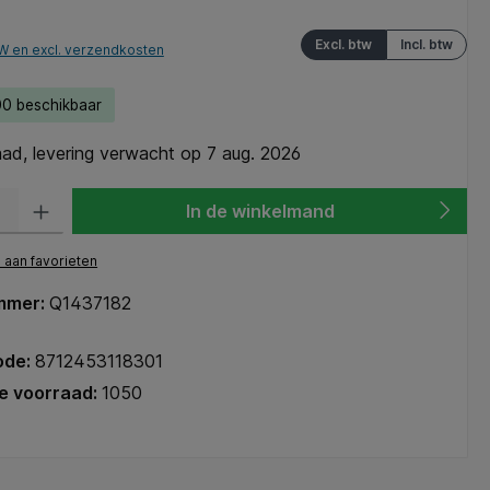
Excl. btw
Incl. btw
TW en excl. verzendkosten
0 beschikbaar
ad, levering verwacht op 7 aug. 2026
heid: Voer de gewenste hoeveelheid in of gebruik de knoppen om de hoeve
In de winkelmand
aan favorieten
mmer:
Q1437182
ode:
8712453118301
e voorraad:
1050