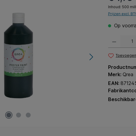
Inhoud:
500 mill
Prijzen excl. B
Op voorra
Producthoeveel
Toevoegen 
Productnu
Merk:
Qrea
EAN:
87124
Fabrikantc
Beschikbar