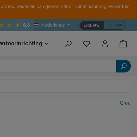
 orders. Bestellen kan gewoon door, vanaf maandag verwerken
8,6
Nederlands
Excl. btw
Incl. btw
antoorinrichting
Print
Referenties
Qrea
*