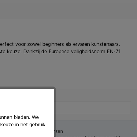
erfect voor zowel beginners als ervaren kunstenaars.
ste keuze. Dankzij de Europese veiligheidsnorm EN-71
uitstekend op diverse oppervlakken en zorgt voor een
ren. Na gebruik is de verf makkelijk uitwasbaar uit de
tenvrij en vegan. Ideaal voor thuis, op school of in
CE-keurmerk. * Samenstelling: 98% natuurlijke
 en is makkelijk uitwasbaar. * Extra: verkrijgbaar in 10
kunnen bieden. We
keuze in het gebruik
beoordeeld door onze klanten