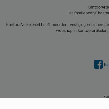
KantoorArtik
Het familiebedrijf best
KantoorArtikelen.nl heeft meerdere vestigingen binnen de
webshop in kantoorartikelen, 
Fa
* A
© 2026 Kantoorartikel