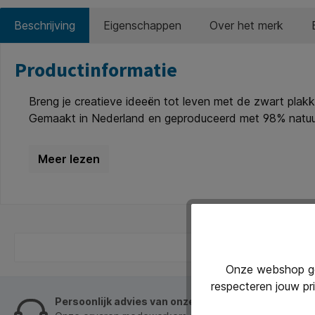
Beschrijving
Eigenschappen
Over het merk
Productinformatie
Breng je creatieve ideeën tot leven met de zwart plak
Gemaakt in Nederland en geproduceerd met 98% natuurli
en het CE-keurmerk ben je verzekerd van een betrouwb
prachtige, matte donkerbruine afwerking. De kleuren zi
meeste textielsoorten, waardoor je onbezorgd kunt schi
een creatieve studio! Kenmerken: * Kleur: zwart. * Inh
ingrediënten, glutenvrij en vegan. * Gebruiksklaar: op w
verschillende kleuren. * Herkomst: geproduceerd in Ne
Onze webshop geb
respecteren jouw pr
Persoonlijk advies van onze klantenservice