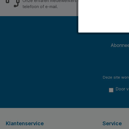
Onze ervaren medewerkers staan je graag op werkdage
telefoon of e-mail.
Abonneer
Deze site wo
Door v
Klantenservice
Service