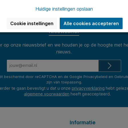
n van 8.30 tot 17.00 te woord per
Onze klanten
(2400+ revie
Huidige instellingen opslaan
Cookie instellingen
Alle cookies accepteren
Nieuwsbrief
 op onze nieuwsbrief en we houden je op de hoogte met he
nieuws.
E-
mailadres*
rdt beschermd door reCAPTCHA en de Google
Privacybeleid
en
Gebrui
zijn van toepassing.
erder te gaan bevestigt u dat u onze
privacyverklaring
hebt gelez
algemene voorwaarden
heeft geaccepteerd.
Informatie