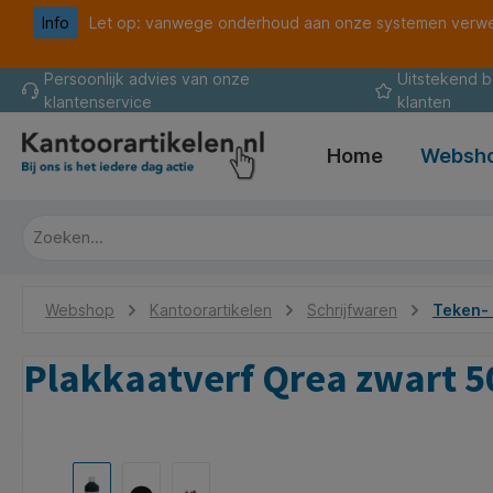
Info
Let op: vanwege onderhoud aan onze systemen verwer
oekopdracht
Ga naar de hoofdnavigatie
Persoonlijk advies van onze
Uitstekend 
klantenservice
klanten
Home
Websh
Webshop
Kantoorartikelen
Schrijfwaren
Teken- 
Plakkaatverf Qrea zwart 
Afbeeldingengalerij overslaan