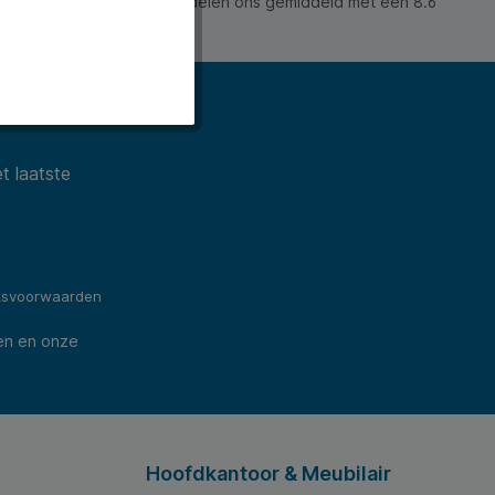
 waarderen ons en beoordelen ons gemiddeld met een 8.6
ws).
t laatste
ksvoorwaarden
en en onze
Hoofdkantoor & Meubilair