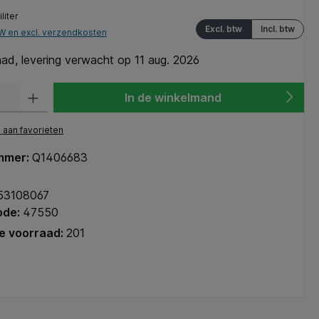
iliter
Excl. btw
Incl. btw
TW en excl. verzendkosten
ad, levering verwacht op 11 aug. 2026
heid: Voer de gewenste hoeveelheid in of gebruik de knoppen om de hoeve
In de winkelmand
aan favorieten
mmer:
Q1406683
53108067
ode:
47550
e voorraad:
201