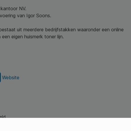
w kantoor NV.
nvoering van Igor Soons.
 bestaat uit meerdere bedrijfstakken waaronder een online
een eigen huismerk toner lijn.
Website
eld.
s Young Professionals)