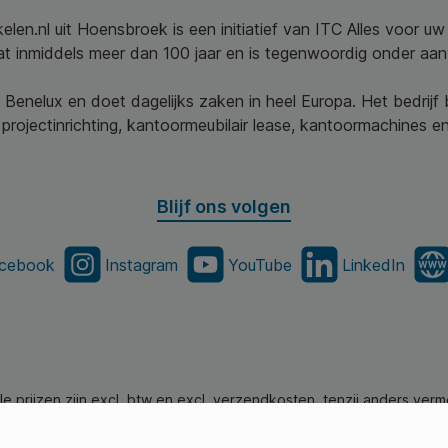
elen.nl uit Hoensbroek is een initiatief van ITC Alles voor u
aat inmiddels meer dan 100 jaar en is tegenwoordig onder aa
 Benelux en doet dagelijks zaken in heel Europa. Het bedrijf
projectinrichting, kantoormeubilair lease, kantoormachines en 
Blijf ons volgen
cebook
Instagram
YouTube
LinkedIn
lle prijzen zijn excl. btw en excl. verzendkosten, tenzij anders verm
en.nl - Alle Rechten Voorbehouden. Theme by
SBYP (Smart Busines