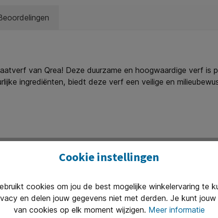
Beoordelingen
kaatverf van Qrea! Deze duurzame en hoogwaardige verf is p
jke ingrediënten, biedt deze verf een veilige en milieubewu
aar product. De gebruiksklare formule op waterbasis hecht 
jn goed mengbaar, zodat je eenvoudig nieuwe tinten kunt creë
lderen en experimenteren. Bovendien is deze plakkaatverf glu
oud: 500ml. * Veiligheid: voldoet aan EN-71 en voorzien van 
aterbasis en uitstekende hechting. * Afwerking: droogt mat op
derland.
Cookie instellingen
ruikt cookies om jou de best mogelijke winkelervaring te 
ivacy en delen jouw gegevens niet met derden. Je kunt jouw 
Uitstekend 
van cookies op elk moment wijzigen.
Meer informatie