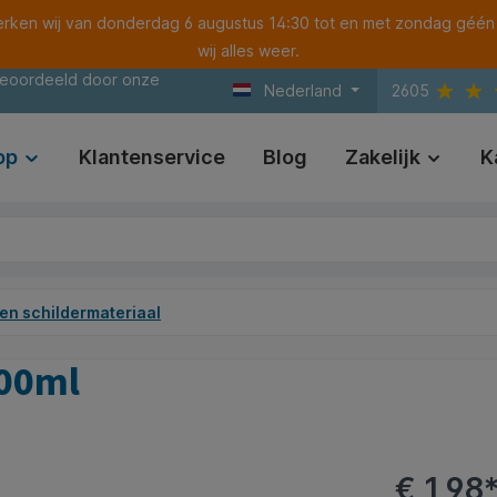
ken wij van donderdag 6 augustus 14:30 tot en met zondag géén
wij alles weer.
beoordeeld door onze
Nederland
2605
op
Klantenservice
Blog
Zakelijk
K
en schildermateriaal
500ml
€ 1,98