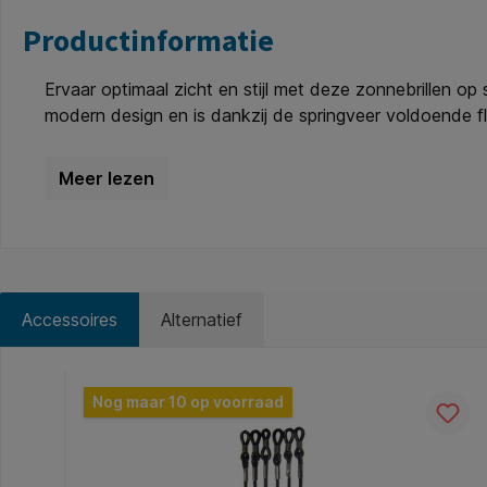
Productinformatie
Ervaar optimaal zicht en stijl met deze zonnebrillen op
modern design en is dankzij de springveer voldoende fle
dtp * Breedte montuur: 50mm * Hoogte van het montuu
Accessoires
Alternatief
Productgalerij overslaan
Nog maar 10 op voorraad