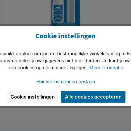
Cookie instellingen
Brillenpoetsset Montana 2-delig
ruikt cookies om jou de best mogelijke winkelervaring te 
* Brillenpoetsset bestaande uit een microvezel
ivacy en delen jouw gegevens niet met derden. Je kunt jouw 
doekje en een flesje reinigingsvloeistof van 20 ml
zonder alcohol. * Deze set is per blister verkrijgbaar,
van cookies op elk moment wijzigen.
Meer informatie
of te bestellen per 12 blisters in een display.
Art. Nr.:
Q1436168
Huidige instellingen opslaan
€ 3,31*
Cookie instellingen
Alle cookies accepteren
In de winkelmand