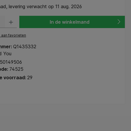
ad, levering verwacht op 11 aug. 2026
heid: Voer de gewenste hoeveelheid in of gebruik de knoppen om de hoeve
In de winkelmand
aan favorieten
mmer:
Q1435332
d You
50149506
ode:
74525
e voorraad:
29