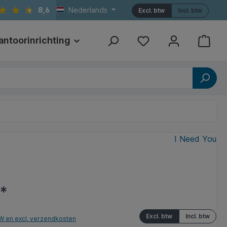
8,6
Nederlands
Excl. btw
Incl. btw
antoorinrichting
Print
Referenties
I Need You
5*
Excl. btw
Incl. btw
TW en excl. verzendkosten