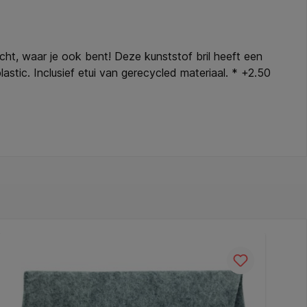
cht, waar je ook bent! Deze kunststof bril heeft een
stic. Inclusief etui van gerecycled materiaal. * +2.50
tuk: 147mm * Pupillenafstand: 62mm * Inclusief etui