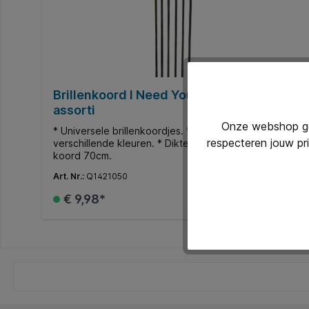
Brillenkoord I Need You Holdy 1.2mm
assorti
Onze webshop geb
* Universele brillenkoordjes. * Set met 12 stuks in 6
respecteren jouw pr
verschillende kleuren. * Dikte koord 1,2mm. * Lengte
koord 70cm.
Art. Nr.:
Q1421050
€ 9,98*
In de winkelmand