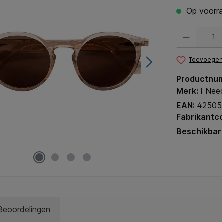
Op voorra
Producthoeveel
Toevoegen 
Productnu
Merk:
I Nee
EAN:
42505
Fabrikantc
Beschikbar
Beoordelingen