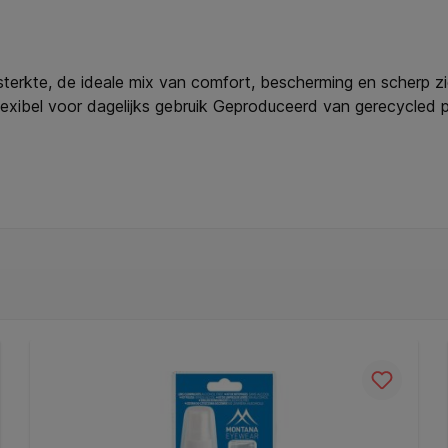
 sterkte, de ideale mix van comfort, bescherming en scherp zi
xibel voor dagelijks gebruik Geproduceerd van gerecycled pla
r: 45mm * Neusbrug lengte 20mm * Breedte van het middens