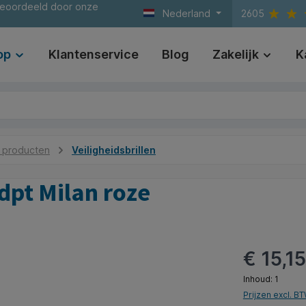
beoordeeld door onze
Nederland
2605
op
Klantenservice
Blog
Zakelijk
K
e producten
Veiligheidsbrillen
dpt Milan roze
€ 15,1
Inhoud:
1
Prijzen excl. B