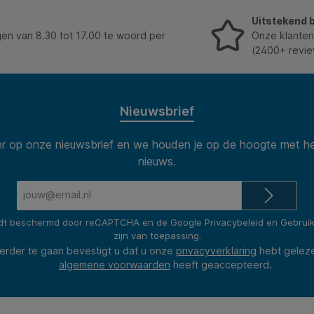
Uitstekend 
n van 8.30 tot 17.00 te woord per
Onze klanten
(2400+ revie
Nieuwsbrief
 op onze nieuwsbrief en we houden je op de hoogte met he
nieuws.
E-
mailadres*
rdt beschermd door reCAPTCHA en de Google
Privacybeleid
en
Gebrui
zijn van toepassing.
erder te gaan bevestigt u dat u onze
privacyverklaring
hebt gelez
algemene voorwaarden
heeft geaccepteerd.