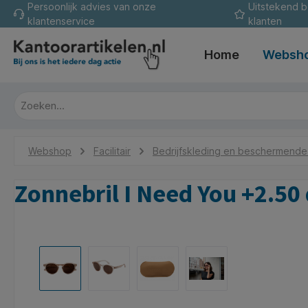
Persoonlijk advies van onze
Uitstekend 
oekopdracht
Ga naar de hoofdnavigatie
klantenservice
klanten
Home
Websh
Webshop
Facilitair
Bedrijfskleding en beschermend
Zonnebril I Need You +2.50 
Afbeeldingengalerij overslaan