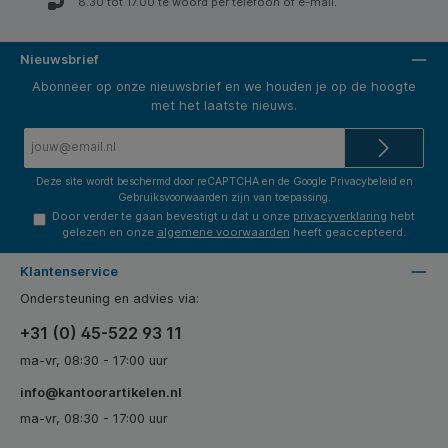
8.30 tot 17.00 te woord per telefoon of e-mail.
Nieuwsbrief
Abonneer op onze nieuwsbrief en we houden je op de hoogte
met het laatste nieuws.
E-
mailadres*
Deze site wordt beschermd door reCAPTCHA en de Google
Privacybeleid
en
Gebruiksvoorwaarden
zijn van toepassing.
Door verder te gaan bevestigt u dat u onze
privacyverklaring
hebt
gelezen en onze
algemene voorwaarden
heeft geaccepteerd.
Klantenservice
Ondersteuning en advies via:
+31 (0) 45-522 93 11
ma-vr, 08:30 - 17:00 uur
info@kantoorartikelen.nl
ma-vr, 08:30 - 17:00 uur