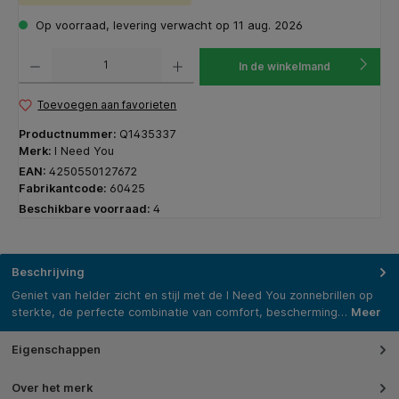
Op voorraad, levering verwacht op 11 aug. 2026
Producthoeveelheid: Voer de gewenste hoeveelheid in of gebruik de knoppen om de hoeveelhe
In de winkelmand
Toevoegen aan favorieten
Productnummer:
Q1435337
Merk:
I Need You
EAN:
4250550127672
Fabrikantcode:
60425
Beschikbare voorraad:
4
Beschrijving
Geniet van helder zicht en stijl met de I Need You zonnebrillen op
sterkte, de perfecte combinatie van comfort, bescherming…
Meer
Eigenschappen
Over het merk