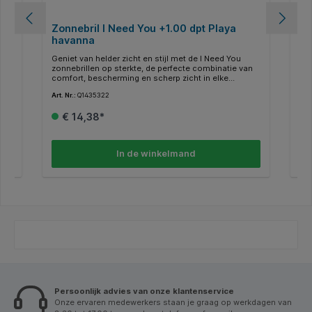
Zonnebril I Need You +1.00 dpt Playa
Zonn
havanna
ha
Geniet van helder zicht en stijl met de I Need You
Gen
an
zonnebrillen op sterkte, de perfecte combinatie van
zon
comfort, bescherming en scherp zicht in elke
com
en
situatie! Deze kunststof bril heeft een retro desig en
sit
Art. Nr.:
Q1435322
Art.
is dankzij de springveer voldoende flexibel voor
is 
dagelijks gebruik. * Afmetingen: breedte van het
dag
€ 14,38*
montuur 51mm, hoogte van het montuur 42mm,
mo
uk
neusbrug lengte 20mm, breedte van het middenstuk
ne
i
in 138mm en pupillenafstand 62mm. Inclusief etui
in 
van gerecycled materiaal.
van
In de winkelmand
Persoonlijk advies van onze klantenservice
Onze ervaren medewerkers staan je graag op werkdagen van