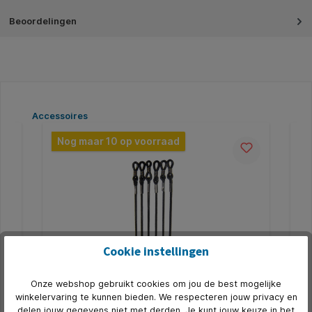
Beoordelingen
Productgalerij overslaan
Accessoires
Nog maar 10 op voorraad
Cookie instellingen
Onze webshop gebruikt cookies om jou de best mogelijke
Brillenkoord I Need You Holdy 1.2mm
Br
winkelervaring te kunnen bieden. We respecteren jouw privacy en
assorti
delen jouw gegevens niet met derden. Je kunt jouw keuze in het