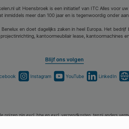
elen.nl uit Hoensbroek is een initiatief van ITC Alles voor u
aat inmiddels meer dan 100 jaar en is tegenwoordig onder aa
 Benelux en doet dagelijks zaken in heel Europa. Het bedrijf
projectinrichting, kantoormeubilair lease, kantoormachines en 
Blijf ons volgen
cebook
Instagram
YouTube
LinkedIn
lle prijzen zijn excl. btw en excl. verzendkosten, tenzij anders verm
en.nl - Alle Rechten Voorbehouden. Theme by
SBYP (Smart Busines