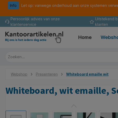
Info
Let op: vanwege onderhoud aan onze systemen verwer
oekopdracht
Ga naar de hoofdnavigatie
Persoonlijk advies van onze
Uitstekend 
klantenservice
klanten
Home
Websh
Webshop
Presenteren
Whiteboard emaille wit
Whiteboard, wit emaille, S
Afbeeldingengalerij overslaan