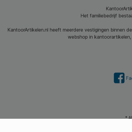
KantoorArtik
Het familiebedrijf best
KantoorArtikelen.nl heeft meerdere vestigingen binnen de
webshop in kantoorartikelen, 
Fa
* A
© 2026 Kantoorartikel