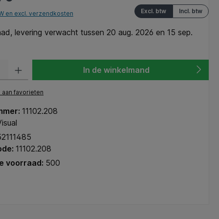
Excl. btw
Incl. btw
TW en excl. verzendkosten
ad, levering verwacht tussen 20 aug. 2026 en 15 sep.
heid: Voer de gewenste hoeveelheid in of gebruik de knoppen om de hoeve
In de winkelmand
aan favorieten
mmer:
11102.208
isual
52111485
ode:
11102.208
e voorraad:
500