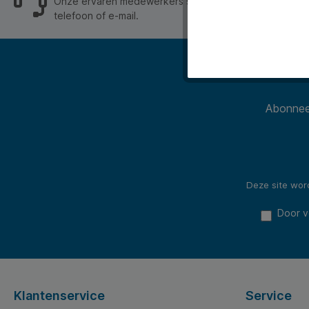
Onze ervaren medewerkers staan je graag op werkdage
telefoon of e-mail.
Abonneer
Deze site wo
Door v
Klantenservice
Service