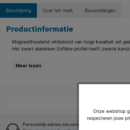
Beschrijving
Over het merk
Beoordelingen
Productinformatie
Magneethoudend whitebord van hoge kwaliteit wit geëma
Het zwart aluminium Softline profiel heeft zwarte ku
montageset zowel horizontaal als verticaal gehangen w
maakt de emaille toplaag het whiteboard perfect beschri
- Oppervlak: geëmailleerd staal enkelzijdig beschrijf
verticaal
Onze webshop geb
respecteren jouw pr
Persoonlijk advies van onze klantenservice