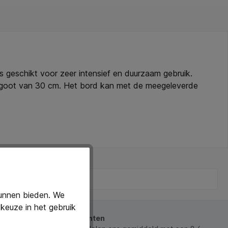
 geschikt voor zeer intensief en duurzaam gebruik.
leggoot van 30 cm. Het bord kan met de meegeleverde
toplaag net zo krasbestendig is als glas. Bovendien
ange garantie op. Specificaties: - Afmeting: 120x150 cm
thoudend - Krasvast - Wandmontage horizontaal en
kunnen bieden. We
keuze in het gebruik
beoordeeld door onze klanten