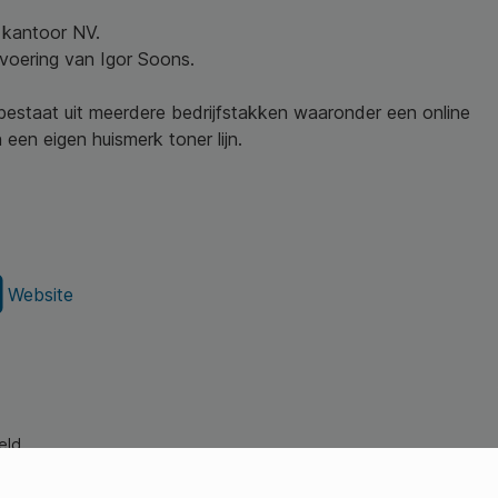
w kantoor NV.
nvoering van Igor Soons.
 bestaat uit meerdere bedrijfstakken waaronder een online
een eigen huismerk toner lijn.
Website
eld.
s Young Professionals)