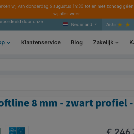
ken wij van donderdag 6 augustus 14:30 tot en met zondag géén
wij alles weer.
beoordeeld door onze
Nederland
2605
op
Klantenservice
Blog
Zakelijk
K
oftline 8 mm - zwart profiel
€ 246,