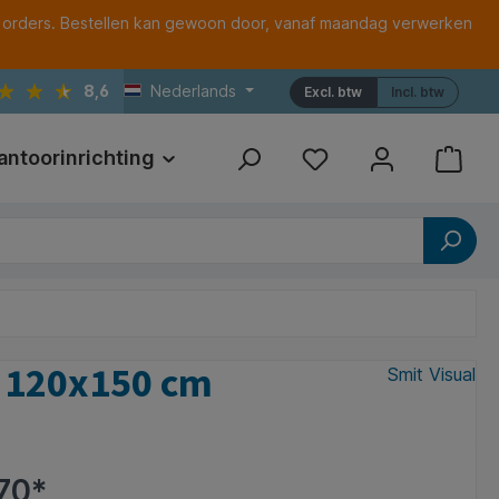
 orders. Bestellen kan gewoon door, vanaf maandag verwerken
8,6
Nederlands
Excl. btw
Incl. btw
antoorinrichting
Print
Referenties
 - 120x150 cm
Smit Visual
70*