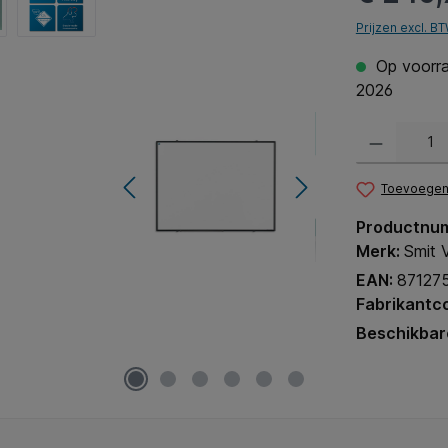
Prijzen excl. B
Op voorra
2026
Producthoeveel
Toevoegen 
Productnu
Merk:
Smit V
EAN:
87127
Fabrikantc
Beschikbar