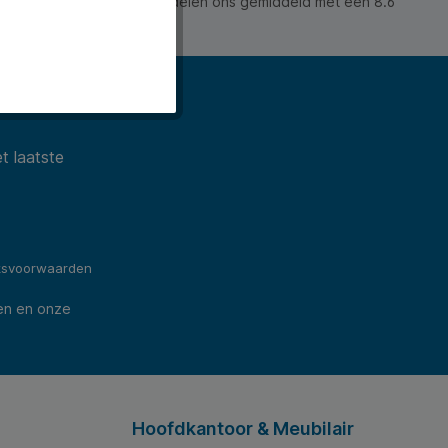
 waarderen ons en beoordelen ons gemiddeld met een 8.6
ws).
t laatste
ksvoorwaarden
en en onze
Hoofdkantoor & Meubilair