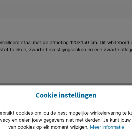
illeerd staal met de afmeting 120x150 cm. Dit whitebord is
nststof hoeken, zwarte bevestigingshaken en een zwarte af
orden. Het oppervlak is geëmailleerd, wat wil zeggen dat de 
jfbaar en wisbaar. U krijgt daar vanuit de fabrikant levensl
baar - Levenslange garantie op schrijven en wissen - Magnee
Cookie instellingen
ruikt cookies om jou de best mogelijke winkelervaring te 
ivacy en delen jouw gegevens niet met derden. Je kunt jouw 
Uitstekend 
van cookies op elk moment wijzigen.
Meer informatie