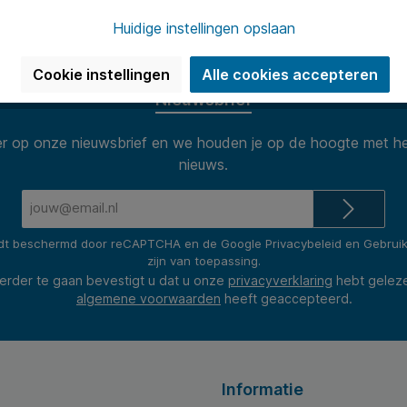
n van 8.30 tot 17.00 te woord per
Onze klanten
(2400+ revie
Huidige instellingen opslaan
Cookie instellingen
Alle cookies accepteren
Nieuwsbrief
 op onze nieuwsbrief en we houden je op de hoogte met he
nieuws.
E-
mailadres*
rdt beschermd door reCAPTCHA en de Google
Privacybeleid
en
Gebrui
zijn van toepassing.
erder te gaan bevestigt u dat u onze
privacyverklaring
hebt gelez
algemene voorwaarden
heeft geaccepteerd.
Informatie