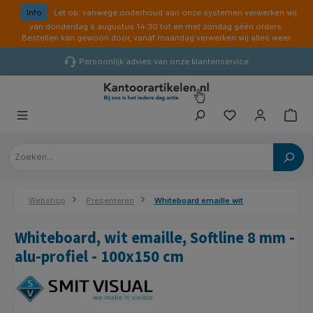
hoofdinhoud
Info
Let op: vanwege onderhoud aan onze systemen verwerken wij
van donderdag 6 augustus 14:30 tot en met zondag géén orders.
Bestellen kan gewoon door, vanaf maandag verwerken wij alles weer.
Persoonlijk advies van onze klantenservice
Webshop
Presenteren
Whiteboard emaille wit
Whiteboard, wit emaille, Softline 8 mm -
alu-profiel - 100x150 cm