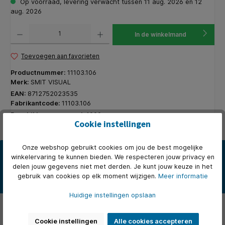
Op voorraad, levering verwacht tussen 11 aug. 2026 en 12
aug. 2026
Producthoeveelheid: Voer de gewenste hoeveelheid in of gebruik de knoppen om de hoeveelhe
In de winkelmand
Toevoegen aan favorieten
Productnummer:
11103.106
Merk:
SMIT VISUAL
EAN:
8712752023535
Fabrikantcode:
11103.106
Beschikbare voorraad:
1000
Cookie instellingen
Onze webshop gebruikt cookies om jou de best mogelijke
Beschrijving
winkelervaring te kunnen bieden. We respecteren jouw privacy en
Magneethoudend whitebord van hoge kwaliteit wit geëmailleerd
delen jouw gegevens niet met derden. Je kunt jouw keuze in het
staal met de afmeting 100x150 cm. Dit whitebord is geschikt voo…
gebruik van cookies op elk moment wijzigen.
Meer informatie
Meer
Huidige instellingen opslaan
Over het merk
Cookie instellingen
Alle cookies accepteren