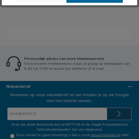
Beoordelingen
Persoonlijk advies van onze klantenservice
Onze ervaren medewerkers staan je graag op werkdagen van
8.30 tot 17.00 te woord per telefoon of e-mail.
Nieuwsbrief
Abonneer op onze nieuwsbrief en we houden je op de hoogte
met het laatste nieuws.
E-
mailadres*
Deze site wordt beschermd door reCAPTCHA en de Google
Privacybeleid
en
Gebruiksvoorwaarden
zijn van toepassing.
Door verder te gaan bevestigt u dat u onze
privacyverklaring
hebt