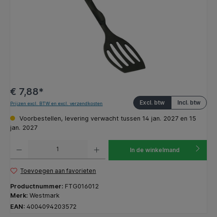
€ 7,88*
Excl. btw
Incl. btw
Prijzen excl. BTW en excl. verzendkosten
Voorbestellen, levering verwacht tussen 14 jan. 2027 en 15
jan. 2027
Producthoeveelheid: Voer de gewenste hoeveelheid in of gebruik de knoppen om de hoeveelhe
In de winkelmand
Toevoegen aan favorieten
Productnummer:
FTG016012
Merk:
Westmark
EAN:
4004094203572