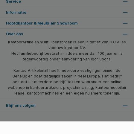
Service
Informatie
Hoofdkantoor & Meubilair Showroom
Over ons
KantoorArtikelen.nl uit Hoensbroek is een initiatief van ITC Alles
voor uw kantoor NV.
Het familiebedrijf bestaat inmiddels meer dan 100 jaar en is
tegenwoordig onder aanvoering van Igor Soons.
KantoorArtikelen.nl heeft meerdere vestigingen binnen de
Benelux en doet dagelijks zaken in heel Europa. Het bedrijf
bestaat uit meerdere bedrijfstakken waaronder een online
webshop in kantoorartikelen, projectinrichting, kantoormeubilair
lease, kantoormachines en een eigen huismerk toner lijn.
Blijf ons volgen
* Alle prijzen zijn excl. btw en excl. verzendkosten, tenzij anders vermeld.
© 2026 Kantoorartikelen.nl - Alle Rechten Voorbehouden. Theme by
SBYP (Smart Business Young Professionals)