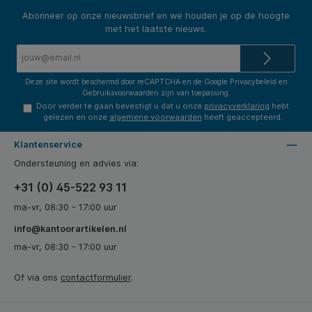
Abonneer op onze nieuwsbrief en we houden je op de hoogte
met het laatste nieuws.
E-
mailadres*
Deze site wordt beschermd door reCAPTCHA en de Google
Privacybeleid
en
Gebruiksvoorwaarden
zijn van toepassing.
Door verder te gaan bevestigt u dat u onze
privacyverklaring
hebt
gelezen en onze
algemene voorwaarden
heeft geaccepteerd.
Klantenservice
Ondersteuning en advies via:
+31 (0) 45-522 93 11
ma-vr, 08:30 - 17:00 uur
info@kantoorartikelen.nl
ma-vr, 08:30 - 17:00 uur
Of via ons
contactformulier
.