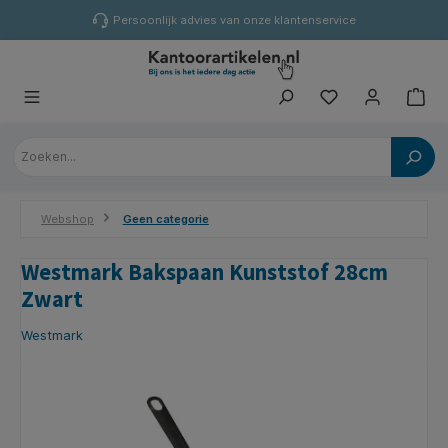
hoofdinhoud
Persoonlijk advies van onze klantenservice
Webshop
Geen categorie
Westmark Bakspaan Kunststof 28cm
Zwart
Westmark
Afbeeldingengalerij overslaan