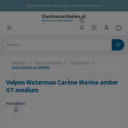
hoofdinhoud
Persoonlijk advies van onze klantenservice
Webshop
Kantoorartikelen
Schrijfwaren
Luxe pennen en Giftsets
Vulpen Waterman Carène Marine amber
GT medium