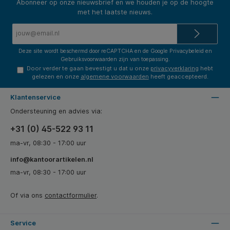
Abonneer op onze nieuwsbrief en we houden je op de hoogte
met het laatste nieuws.
E-
mailadres*
Deze site wordt beschermd door reCAPTCHA en de Google
Privacybeleid
en
Gebruiksvoorwaarden
zijn van toepassing.
Door verder te gaan bevestigt u dat u onze
privacyverklaring
hebt
gelezen en onze
algemene voorwaarden
heeft geaccepteerd.
Klantenservice
Ondersteuning en advies via:
+31 (0) 45-522 93 11
ma-vr, 08:30 - 17:00 uur
info@kantoorartikelen.nl
ma-vr, 08:30 - 17:00 uur
Of via ons
contactformulier
.
Service