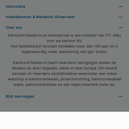
Informatie
Hoofdkantoor & Meubilair Showroom
Over ons
KantoorArtikelen.nl uit Hoensbroek is een initiatief van ITC Alles
voor uw kantoor NV.
Het familiebedrijf bestaat inmiddels meer dan 100 jaar en is
tegenwoordig onder aanvoering van Igor Soons.
KantoorArtikelen.nl heeft meerdere vestigingen binnen de
Benelux en doet dagelijks zaken in heel Europa. Het bedrijf
bestaat uit meerdere bedrijfstakken waaronder een online
webshop in kantoorartikelen, projectinrichting, kantoormeubilair
lease, kantoormachines en een eigen huismerk toner lijn.
Blijf ons volgen
* Alle prijzen zijn excl. btw en excl. verzendkosten, tenzij anders vermeld.
© 2026 Kantoorartikelen.nl - Alle Rechten Voorbehouden. Theme by
SBYP (Smart Business Young Professionals)