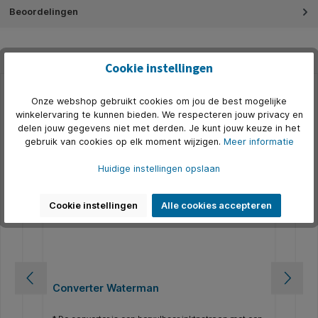
Beoordelingen
Cookie instellingen
Onze webshop gebruikt cookies om jou de best mogelijke
Productgalerij overslaan
Accessoires
winkelervaring te kunnen bieden. We respecteren jouw privacy en
delen jouw gegevens niet met derden. Je kunt jouw keuze in het
5
gebruik van cookies op elk moment wijzigen.
Meer informatie
Huidige instellingen opslaan
Cookie instellingen
Alle cookies accepteren
Converter Waterman
In
pa