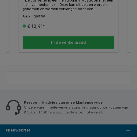
* De converter is een hervulbaar inktpatroon met een
* M
A4
klein vulmechaniek. * Deze kan uit de pen worden
aut
genomen en worden vervangen door een
uni
inktpatroon. * De converter kan je zelf vullen als volgt:
ink
Art. Nr.:
Q609507
Art.
k
plaats de penpunt in de inktpot (deze mag volledig
sch
worden ondergedompeld) en draai de zuiger weer
aut
€ 12,41*
omhoog. * Deze handeling kunt u herhalen totdat de
her
converter vol genoeg is.* Geschikt voor alle
ink
Waterman vulpennen.
In de winkelmand
Persoonlijk advies van onze klantenservice
Onze ervaren medewerkers staan je graag op werkdagen van
8.30 tot 17.00 te woord per telefoon of e-mail.
Nieuwsbrief