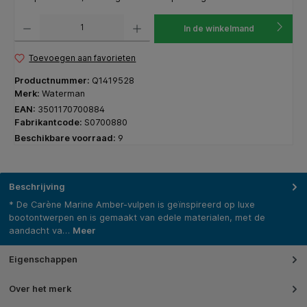
Producthoeveelheid: Voer de gewenste hoeveelheid in of gebruik de knoppen om de hoeveelhe
In de winkelmand
Toevoegen aan favorieten
Productnummer:
Q1419528
Merk:
Waterman
EAN:
3501170700884
Fabrikantcode:
S0700880
Beschikbare voorraad:
9
Beschrijving
* De Carène Marine Amber-vulpen is geïnspireerd op luxe
bootontwerpen en is gemaakt van edele materialen, met de
aandacht va…
Meer
Eigenschappen
Over het merk