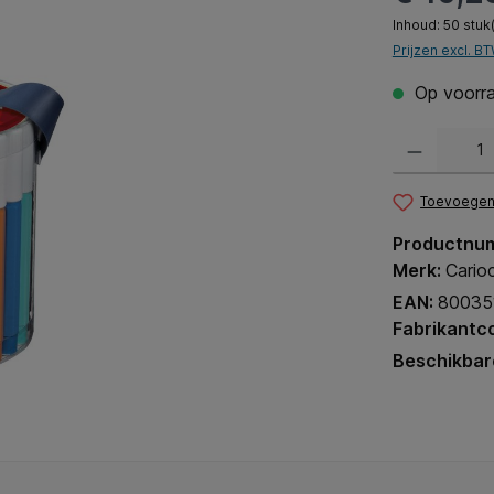
Inhoud:
50 stuk
Prijzen excl. B
Op voorra
Producthoeveel
Toevoegen 
Productnu
Merk:
Cario
EAN:
80035
Fabrikantc
Beschikbar