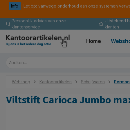
Info
Let op: vanwege onderhoud aan onze systemen verwer
oekopdracht
Ga naar de hoofdnavigatie
Persoonlijk advies van onze
Uitstekend 
klantenservice
klanten
Home
Websh
Webshop
Kantoorartikelen
Schrijfwaren
Permane
Viltstift Carioca Jumbo max
Afbeeldingengalerij overslaan