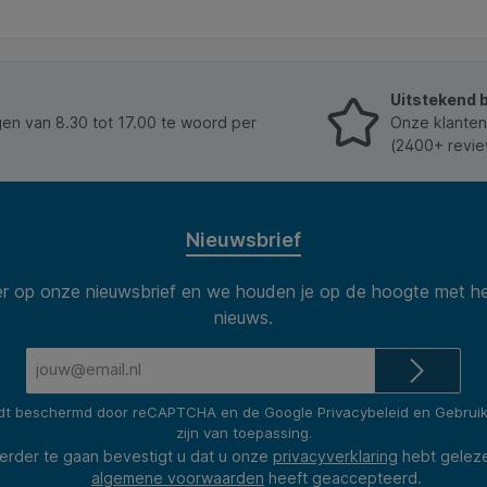
Uitstekend 
n van 8.30 tot 17.00 te woord per
Onze klanten
(2400+ revie
Nieuwsbrief
 op onze nieuwsbrief en we houden je op de hoogte met he
nieuws.
E-
mailadres*
rdt beschermd door reCAPTCHA en de Google
Privacybeleid
en
Gebrui
zijn van toepassing.
erder te gaan bevestigt u dat u onze
privacyverklaring
hebt gelez
algemene voorwaarden
heeft geaccepteerd.