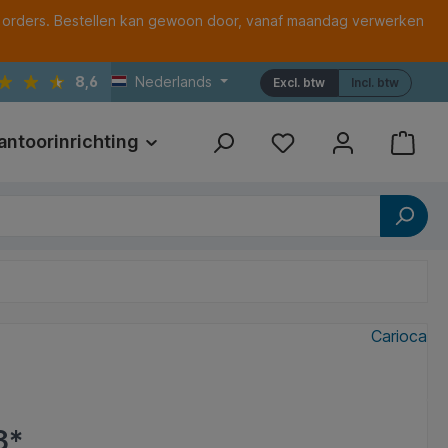
 orders. Bestellen kan gewoon door, vanaf maandag verwerken
8,6
Nederlands
Excl. btw
Incl. btw
antoorinrichting
Print
Referenties
Carioca
3*