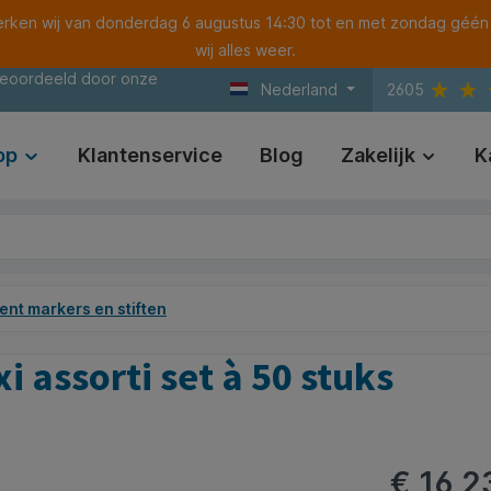
ken wij van donderdag 6 augustus 14:30 tot en met zondag géén
wij alles weer.
beoordeeld door onze
Nederland
2605
op
Klantenservice
Blog
Zakelijk
K
nt markers en stiften
i assorti set à 50 stuks
€ 16,2