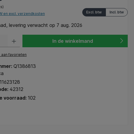
(s)
Excl. btw
Incl. btw
TW en excl. verzendkosten
ad, levering verwacht op 7 aug. 2026
heid: Voer de gewenste hoeveelheid in of gebruik de knoppen om de hoeve
In de winkelmand
aan favorieten
mmer:
Q1386813
ca
11623128
ode:
42312
e voorraad:
102