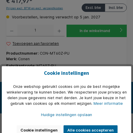
€ 417,97*
Excl. btw
Incl. btw
Prijzen excl. BTW en excl. verzendkosten
Voorbestellen, levering verwacht op 5 jan. 2027
Producthoeveelheid: Voer de gewenste hoeveelheid in of gebruik de knoppen om de hoeveelhe
In de winkelmand
Toevoegen aan favorieten
Productnummer:
CON-MT60Z-PU
Merk:
Conen
Fabrikantcode:
MT60Z-PU
Cookie instellingen
Onze webshop gebruikt cookies om jou de best mogelijke
Beschrijving
winkelervaring te kunnen bieden. We respecteren jouw privacy en
De tweepersoons studententafel, model MT60Z-PU, heeft een
delen jouw gegevens niet met derden. Je kunt jouw keuze in het
melaminehars gecoat tafelblad met een slagvaste PU rand in RAL
gebruik van cookies op elk moment wijzigen.
Meer informatie
701…
Meer
Huidige instellingen opslaan
Over het merk
Cookie instellingen
Alle cookies accepteren
Beoordelingen