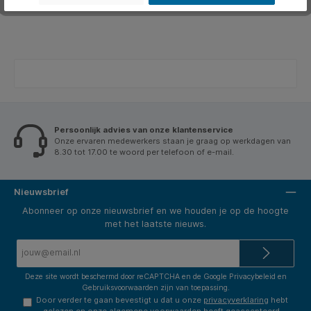
Persoonlijk advies van onze klantenservice
Onze ervaren medewerkers staan je graag op werkdagen van
8.30 tot 17.00 te woord per telefoon of e-mail.
Nieuwsbrief
Abonneer op onze nieuwsbrief en we houden je op de hoogte
met het laatste nieuws.
E-
mailadres*
Deze site wordt beschermd door reCAPTCHA en de Google
Privacybeleid
en
Gebruiksvoorwaarden
zijn van toepassing.
Door verder te gaan bevestigt u dat u onze
privacyverklaring
hebt