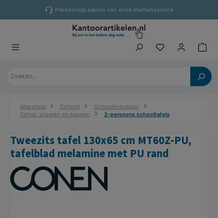
hoofdinhoud
Persoonlijk advies van onze klantenservice
Webshop
School
Schoolmeubilair
Tafels, stoelen en banken
2-persoons schooltafels
Tweezits tafel 130x65 cm MT60Z-PU,
tafelblad melamine met PU rand
Afbeeldingengalerij overslaan