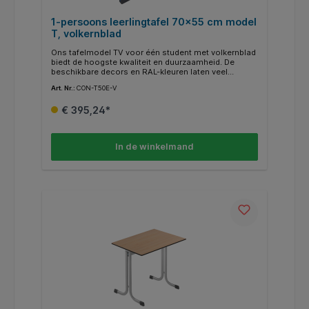
1-persoons leerlingtafel 70x55 cm model
T, volkernblad
Ons tafelmodel TV voor één student met volkernblad
biedt de hoogste kwaliteit en duurzaamheid. De
beschikbare decors en RAL-kleuren laten veel
designwensen onvervuld. Aan een zijde van het
Art. Nr.:
CON-T50E-V
tafelframe is een maphaak met afgeronde hoeken
gelast. De buisuiteinden zijn gesloten en voorzien
€ 395,24*
van afgeronde, recyclebare ABS-kunststof doppen.
Optioneel zijn ook viltglijders voor harde vloeren
verkrijgbaar (FG-ST).
In de winkelmand