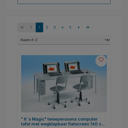
1
2
3
4
5
" It´s Magic" tweepersoons computer
tafel met wegklapbaar flatscreen 160 cm