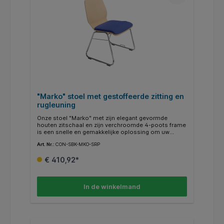
"Marko" stoel met gestoffeerde zitting en
rugleuning
Onze stoel "Marko" met zijn elegant gevormde
houten zitschaal en zijn verchroomde 4-poots frame
is een snelle en gemakkelijke oplossing om uw
auditorium of vergaderzaal van een zitplaats te
Art. Nr.:
CON-SBK-MKO-SRP
voorzien. Het kan in verschillende beitskleuren
worden besteld. Kleur bekleding naar keuze.
€ 410,92*
In de winkelmand