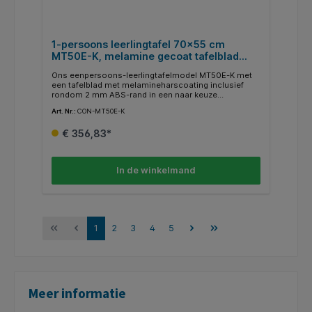
1-persoons leerlingtafel 70x55 cm
MT50E-K, melamine gecoat tafelblad
met ABS randafwerking
Ons eenpersoons-leerlingtafelmodel MT50E-K met
een tafelblad met melamineharscoating inclusief
rondom 2 mm ABS-rand in een naar keuze
tafelbladdecor is verkrijgbaar in verschillende
Art. Nr.:
CON-MT50E-K
uitvoeringen. De beschikbare decors en RAL-kleuren
laten veel designwensen onvervuld. Aan een zijde
€ 356,83*
van het tafelframe is een maphaak met afgeronde
hoeken gelast. De buisuiteinden zijn gesloten en
voorzien van afgeronde, recyclebare ABS-kunststof
doppen. Optioneel zijn ook viltglijders voor harde
In de winkelmand
vloeren verkrijgbaar (FG-ST).
1
2
3
4
5
Meer informatie