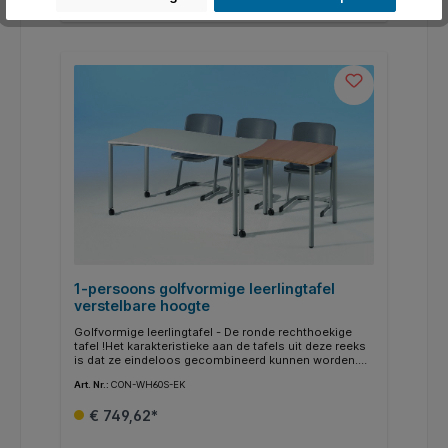
schoon te maken en kunnen natuurlijk met een
vochtige doek worden afgeveegd.
1-persoons golfvormige leerlingtafel
verstelbare hoogte
Golfvormige leerlingtafel - De ronde rechthoekige
tafel !Het karakteristieke aan de tafels uit deze reeks
is dat ze eindeloos gecombineerd kunnen worden.
Holle en bolle zijdes passen als puzzelstukjes in
Art. Nr.:
CON-WH60S-EK
mekaar.Het onderstel heeft volledige lasnaden en de
tafelpoten hebben een diameter van 60 mm.Het
€ 749,62*
tafelblad bestaat uit een krasvast volkern blad.Het 19
mm dikke tafelblad is aan beide zijden afgewerkt met
een melamine toplaag.Specificaties:Breedte: 65