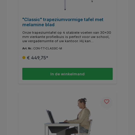
"Classic" trapeziumvormige tafel met
melamine blad
Onze trapeziumtafel op 4 stabiele voeten van 30x30
mm vierkante profielbuis is perfect voor uw school,
uw vergaderruimte of uw kantoor. Hij kan
gecombineerd worden met andere tafels in deze
Art. Nr.:
CON-TT-CLASSIC-M
serie en biedt zo bijna oneindige
combinatiemogelijkheden. Het tafelblad bestaat uit
€ 449,75*
19 mm dikke E1 kwaliteit spaanplaat, aan beide zijden
gecoat met melaminehars. De randen zijn afgesloten
met 2 mm dikke ABS-randen in het tafelbladdecor.
In de winkelmand