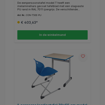
rand
De eenpersoonstafel model T heeft een
melaminehars gecoat tafelblad met een slagvaste
PU rand in RAL 7011 ijzergrijs. De verschillende
uitvoeringen zijn verkrijgbaar in licht beuken en grijs
Art. Nr.:
CON-T50E-PU
decor. De beschikbare RAL-kleuren laten veel
designwensen onvervuld. Aan een zijde van het
€ 403,63*
tafelframe is een maphaak met afgeronde hoeken
gelast. De buisuiteinden zijn gesloten en voorzien
van afgeronde, recyclebare ABS-kunststof doppen.
Optioneel zijn ook viltglijders voor harde vloeren
In de winkelmand
verkrijgbaar (FG-ST).