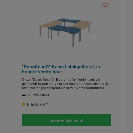
"SoooRounD" Basic I blokgolftafel, in
hoogte verstelbaar
Onze "SoooRounD" Basic I tafel (rechthoekige
golftafel) is perfect voor uw lounge of bibliotheek. De
tafel wordt gekenmerkt door zijn verscheidenheid
aan combinaties bij het samenstellen. Holle en bolle
Art. Nr.:
CON-WI168H
zijden passen als puzzelstukjes in elkaar. Het frame
is volledig gelast, de tafelpoten hebben een diameter
€ 652,44*
van 60 mm. Traploos in hoogte verstelbaar van 58-
72 cm. De 19 mm dikke gemelamineerde spaanplaat
is verkrijgbaar in een breed scala aan frisse kleuren.
De randkleuren zijn op aanvraag apart te kiezen. Ze
In de winkelmand
zijn bijzonder gemakkelijk schoon te maken en
kunnen natuurlijk met een vochtige doek worden
afgeveegd.