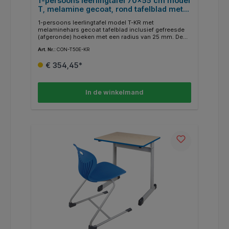
1-persoons leerlingtafel 70x55 cm model
T, melamine gecoat, rond tafelblad met
ABS randafwerking
1-persoons leerlingtafel model T-KR met
melaminehars gecoat tafelblad inclusief gefreesde
(afgeronde) hoeken met een radius van 25 mm. De
rand van het tafelblad is voorzien van 2 mm ABS
Art. Nr.:
CON-T50E-KR
randen. De beschikbare decors en RAL-kleuren laten
veel designwensen onvervuld. Aan een zijde van het
€ 354,45*
tafelframe is een maphaak met afgeronde hoeken
gelast. De buisuiteinden zijn gesloten en voorzien
van afgeronde, recyclebare ABS-kunststof doppen.
Optioneel zijn ook viltglijders voor harde vloeren
In de winkelmand
verkrijgbaar (FG-ST).