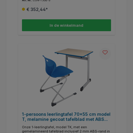
Art. Nr.:
CON-T50E-S
beschikbare RAL-kleuren laten veel designwensen
onvervuld. Aan een zijde van het tafelframe is een
€ 352,44*
maphaak met afgeronde hoeken gelast. De
buisuiteinden zijn gesloten en voorzien van
afgeronde, recyclebare ABS-kunststof doppen.
Optioneel zijn ook viltglijders voor harde vloeren
In de winkelmand
verkrijgbaar (FG-ST).
1-persoons leerlingtafel 70x55 cm model
T, melamine gecoat tafelblad met ABS
randafwerking
Onze 1-leerlingtafel, model TK, met een
gemelamineerd tafelblad inclusief 2 mm ABS-rand in