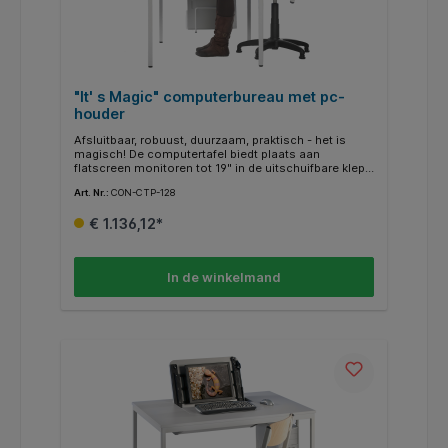
"It' s Magic" computerbureau met pc-
houder
Afsluitbaar, robuust, duurzaam, praktisch - het is
magisch! De computertafel biedt plaats aan
flatscreen monitoren tot 19" in de uitschuifbare klep.
Monitor, toetsenbord en muis zijn inschuifbaar. Zo
Art. Nr.:
CON-CTP-128
hoef je niet meer te herschikken en creëer je in een
handomdraai ruimte op je bureau. De stabiele 4-poot
€ 1.136,12*
stalen buisframe met 30x30 mm profiel en de 19 mm
dikke melaminehars gecoate spaanplaat met ABS
randen bieden een hoogwaardige werkplek. De tafel
heeft een ingebouwde klep die kan worden
In de winkelmand
afgesloten. kabeluitgang voor monitor, toetsenbord,
muis en stroomkabels: 60cm x 50cm,
toetsenbordlade: 60cm x 24cm