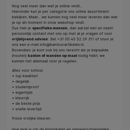
Nog veel meer dan wat je online vindt...
Hieronder kun je per categorie ons online assortiment
bekijken. Maar... we kunnen nog veel meer leveren dan wat
je op dit moment in onze webshop vindt.
Dus heb je
specifieke wensen
, dan aarzel niet en neem
persoonlijk contact met ons op met al je vragen of voor
vrijblijvend advies
! Bel +31 (0) 45 52 29 311 of stuur je
ons een e-mail
info@kantoorartikelen.nl
.
Bovendien: je kunt ook bij ons terecht als je bepaalde
(houten)
kasten of wanden op maat
nodig hebt; we
kunnen het allemaal voor je regelen.
álles voor school.
• top kwaliteit
• degelijk
• studentproof
• eigentijds
• kleurrijk
• de beste prijs
• snelle levertijd
frisse vrolijke kleuren.
Hoe leuk is om de klaslokalen en gemeenschappelijke