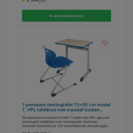
ordnerhaak met afgeronde hoeken worden gekozen.
De buisuiteinden zijn gesloten voor de veiligheid van
kinderen. Optioneel zijn ook viltglijders voor harde
In de winkelmand
vloeren verkrijgbaar.
1-persoons leerlingtafel 70x55 cm model
T, HPL tafelblad met massief houten
randafwerking
De eenpersoonstafel model T heeft een HPL-gecoat
(laminaat) tafelblad met omlopende rand van
massief beukenhout. De verschillende uitvoeringen
zijn verkrijgbaar in het tafelbladdecor licht beuken. De