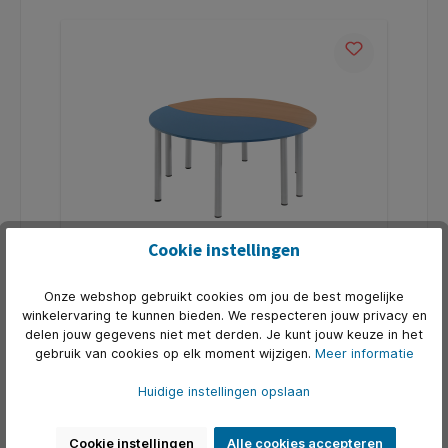
Cookie instellingen
"SoooRounD" Basic II halfronde tafel, in
hoogte verstelbaar
Onze webshop gebruikt cookies om jou de best mogelijke
Onze "SoooRounD" Basic II tafel (halfronde golftafel)
is perfect voor uw lounge of bibliotheek. De tafel
winkelervaring te kunnen bieden. We respecteren jouw privacy en
wordt gekenmerkt door zijn verscheidenheid aan
delen jouw gegevens niet met derden. Je kunt jouw keuze in het
combinaties bij het samenstellen. Holle en bolle
gebruik van cookies op elk moment wijzigen.
Meer informatie
Art. Nr.:
CON-WI168HRH
zijden passen als puzzelstukjes in elkaar. Het frame
is volledig gelast, de tafelpoten hebben een diameter
€ 675,88*
van 60 mm. Traploos in hoogte verstelbaar van 58-
Huidige instellingen opslaan
72 cm. De 19 mm dikke gemelamineerde spaanplaat
is verkrijgbaar in een breed scala aan frisse kleuren.
De randkleuren kunnen op aanvraag afzonderlijk
In de winkelmand
worden gekozen. Ze zijn bijzonder gemakkelijk
Cookie instellingen
Alle cookies accepteren