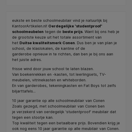
eukste en beste schoolmeubilair vind je natuurlijk bij
KantoorArtikelen.nl!
Oerdegelijke 'studentproof'
schoolmeubelen
tegen de
beste prijs
. Want bij ons heb je
de grootste keuze uit het totale assortiment van
het
Duitse kwaliteitsmerk Conen
. Dus ben je van plan je
school, de klaslokalen, de kantine of de
garderobe opnieuw in te richten, dan ben je bij ons aan
het juiste adres.
frisse wind door jouw school te laten blazen.
Van boekenrekken en -kasten, tot leerlingsets, TV-
meubelen,
vitrinekasten
en whiteborden.
En van garderobes, tekeningkasten en
Fat Boys
tot zelfs
biljarttafels...
10 jaar garantie op alle schoolmeubilair van Conen
Zoals gezegd, met schoolmeubilair van Conen ben
je verzekerd van oerdegelijk 'studentproof' meubilair dat
tegen een stootje kan.
Top kwaliteit tegen een betaalbare prijs. Bovendien krijg je
ook nog eens 10 jaar garantie op alle meubilair van Conen.