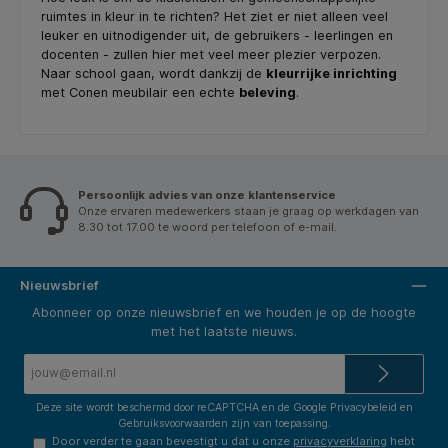
ruimtes in kleur in te richten? Het ziet er niet alleen veel
leuker en uitnodigender uit, de gebruikers - leerlingen en
docenten - zullen hier met veel meer plezier verpozen.
Naar school gaan, wordt dankzij de
kleurrijke inrichting
met Conen meubilair een echte
beleving
.
Persoonlijk advies van onze klantenservice
Onze ervaren medewerkers staan je graag op werkdagen van
8.30 tot 17.00 te woord per telefoon of e-mail.
Nieuwsbrief
Abonneer op onze nieuwsbrief en we houden je op de hoogte
met het laatste nieuws.
E-
mailadres*
Deze site wordt beschermd door reCAPTCHA en de Google
Privacybeleid
en
Gebruiksvoorwaarden
zijn van toepassing.
Door verder te gaan bevestigt u dat u onze
privacyverklaring
hebt