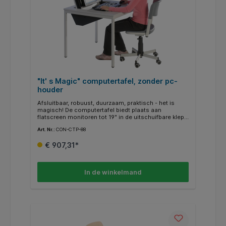
"It' s Magic" computertafel, zonder pc-
houder
Afsluitbaar, robuust, duurzaam, praktisch - het is
magisch! De computertafel biedt plaats aan
flatscreen monitoren tot 19" in de uitschuifbare klep.
Monitor, toetsenbord en muis zijn inschuifbaar. Zo
Art. Nr.:
CON-CTP-88
hoef je niet meer te herschikken en creëer je in een
handomdraai ruimte op je bureau. De stabiele 4-poot
€ 907,31*
stalen buisframe met 30x30 mm profiel en de 19 mm
dikke melaminehars gecoate spaanplaat met ABS
randen bieden een hoogwaardige werkplek. De tafel
heeft een ingebouwde klep die kan worden
In de winkelmand
afgesloten. kabeluitgang voor monitor, toetsenbord,
muis en stroomkabels: 60cm x 50cm,
toetsenbordlade: 60cm x 24cm