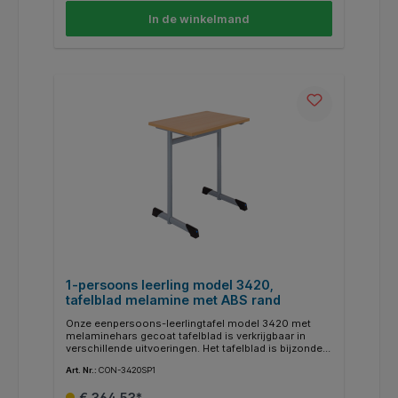
cmDiepte: 65 cmIn hoogte verstelbaar
In de winkelmand
1-persoons leerling model 3420,
tafelblad melamine met ABS rand
Onze eenpersoons-leerlingtafel model 3420 met
melaminehars gecoat tafelblad is verkrijgbaar in
verschillende uitvoeringen. Het tafelblad is bijzonder
robuust en doorstaat met gemak het dagelijkse
Art. Nr.:
CON-3420SP1
schoolleven. De beschikbare decors en RAL-kleuren
laten veel designwensen onvervuld. Optioneel kan
€ 364,53*
aan eenpersoons zijde van het tafelonderstel een