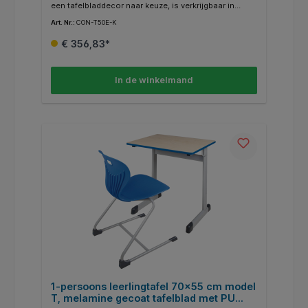
een tafelbladdecor naar keuze, is verkrijgbaar in
verschillende uitvoeringen. De beschikbare decors
Art. Nr.:
CON-T50E-K
en RAL-kleuren laten veel designwensen onvervuld.
Aan een zijde van het tafelframe is een maphaak met
€ 356,83*
afgeronde hoeken gelast. De buisuiteinden zijn
gesloten en voorzien van afgeronde, recyclebare
ABS-kunststof doppen. Optioneel zijn ook viltglijders
voor harde vloeren verkrijgbaar (FG-ST).
In de winkelmand
1-persoons leerlingtafel 70x55 cm model
T, melamine gecoat tafelblad met PU