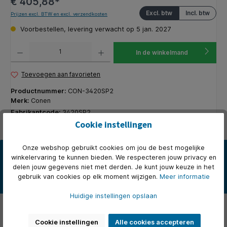
€ 405,88*
Excl. btw
Incl. btw
Prijzen excl. BTW en excl. verzendkosten
Voorbestellen, levering verwacht op 5 jan. 2027
Producthoeveelheid: Voer de gewenste hoeveelheid in of gebruik de knoppen om de hoeveelhe
In de winkelmand
Toevoegen aan favorieten
Productnummer:
CON-3420SP2
Merk:
Conen
Fabrikantcode:
3420SP2
Cookie instellingen
Onze webshop gebruikt cookies om jou de best mogelijke
Beschrijving
winkelervaring te kunnen bieden. We respecteren jouw privacy en
Onze tweepersoons studententafel model 3420 met een
delen jouw gegevens niet met derden. Je kunt jouw keuze in het
melaminehars gecoat tafelblad is verkrijgbaar in verschillende
gebruik van cookies op elk moment wijzigen.
Meer informatie
uitvoerin…
Meer
Huidige instellingen opslaan
Over het merk
Cookie instellingen
Alle cookies accepteren
Beoordelingen