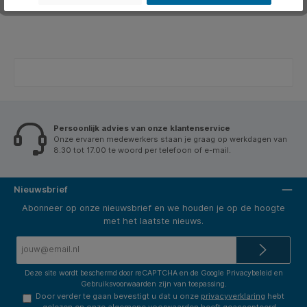
Persoonlijk advies van onze klantenservice
Onze ervaren medewerkers staan je graag op werkdagen van
8.30 tot 17.00 te woord per telefoon of e-mail.
Nieuwsbrief
Abonneer op onze nieuwsbrief en we houden je op de hoogte
met het laatste nieuws.
E-
mailadres*
Deze site wordt beschermd door reCAPTCHA en de Google
Privacybeleid
en
Gebruiksvoorwaarden
zijn van toepassing.
Door verder te gaan bevestigt u dat u onze
privacyverklaring
hebt