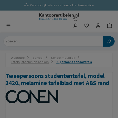
hoofdinhoud
Persoonlijk advies van onze klantenservice
Webshop
School
Schoolmeubilair
Tafels, stoelen en banken
2-persoons schooltafels
Tweepersoons studententafel, model
3420, melamine tafelblad met ABS rand
Afbeeldingengalerij overslaan