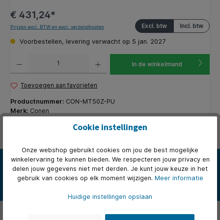
€ 431,24*
Excl. btw
Incl. btw
Prijzen excl. BTW en excl. verzendkosten
Voorbestellen, levering verwacht op 5 jan. 2027
Producthoeveelheid: Voer de gewenste hoeveelheid in of gebruik de knoppen om de hoeveelhe
In de winkelmand
Toevoegen aan favorieten
Productnummer:
CON-MT50Z-PU
Merk:
Conen
Fabrikantcode:
MT50Z-PU
Cookie instellingen
Onze webshop gebruikt cookies om jou de best mogelijke
Beschrijving
winkelervaring te kunnen bieden. We respecteren jouw privacy en
delen jouw gegevens niet met derden. Je kunt jouw keuze in het
Het tweepersoons studentenbureau, model MT50Z-PU, heeft een
gebruik van cookies op elk moment wijzigen.
Meer informatie
melaminehars gecoat tafelblad met een slagvaste PU rand in RAL
7…
Meer
Huidige instellingen opslaan
Over het merk