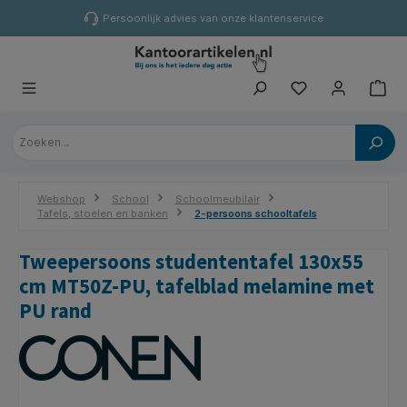
hoofdinhoud
Persoonlijk advies van onze klantenservice
Webshop
School
Schoolmeubilair
Tafels, stoelen en banken
2-persoons schooltafels
Tweepersoons studententafel 130x55
cm MT50Z-PU, tafelblad melamine met
PU rand