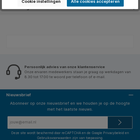
Cookie instellingen
Alle cookies accepteren
Beoordelingen
Persoonlijk advies van onze klantenservice
Onze ervaren medewerkers staan je graag op werkdagen van
8.30 tot 17.00 te woord per telefoon of e-mail.
Nieuwsbrief
Abonneer op onze nieuwsbrief en we houden je op de hoogte
met het laatste nieuws.
E-
mailadres*
Deze site wordt beschermd door reCAPTCHA en de Google
Privacybeleid
en
Gebruiksvoorwaarden
zijn van toepassing.