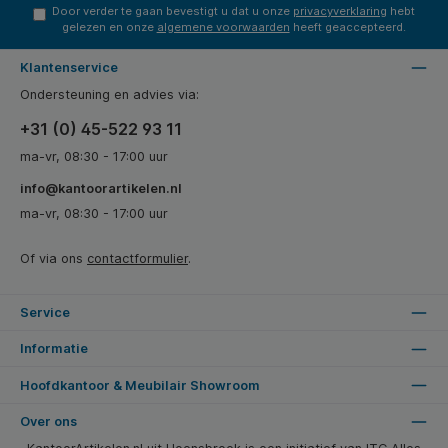
Door verder te gaan bevestigt u dat u onze
privacyverklaring
hebt
gelezen en onze
algemene voorwaarden
heeft geaccepteerd.
Klantenservice
Ondersteuning en advies via:
+31 (0) 45-522 93 11
ma-vr, 08:30 - 17:00 uur
info@kantoorartikelen.nl
ma-vr, 08:30 - 17:00 uur
Of via ons
contactformulier
.
Service
Informatie
Hoofdkantoor & Meubilair Showroom
Over ons