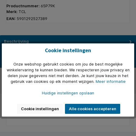
Productnummer:
65P79K
Merk:
TCL
EAN:
5901292527389
Beschrijving
Cookie instellingen
De TCL 65P79K is een 65 inch 4K Ultra HD QLED Smart TV van de
nieuwste 2025-serie, ontworpen voor wie het beste uit films, s…
Meer
Onze webshop gebruikt cookies om jou de best mogelijke
winkelervaring te kunnen bieden. We respecteren jouw privacy en
Over het merk
delen jouw gegevens niet met derden. Je kunt jouw keuze in het
gebruik van cookies op elk moment wijzigen.
Meer informatie
Beoordelingen
Huidige instellingen opslaan
Cookie instellingen
Alle cookies accepteren