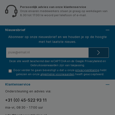
Persoonlijk advies van onze klantenservice
Onze ervaren medewerkers staan je graag op werkdagen van
8.30 tot 17.00 te woord per telefoon of e-mail.
Nieuwsbrief
Abonneer op onze nieuwsbrief en we houden je op de hoogte
met het laatste nieuws.
E-
mailadres*
Deze site wordt beschermd door reCAPTCHA en de Google
Privacybeleid
en
Gebruiksvoorwaarden
zijn van toepassing.
Door verder te gaan bevestigt u dat u onze
privacyverklaring
hebt
gelezen en onze
algemene voorwaarden
heeft geaccepteerd.
Klantenservice
Ondersteuning en advies via:
+31 (0) 45-522 93 11
ma-vr, 08:30 - 17:00 uur