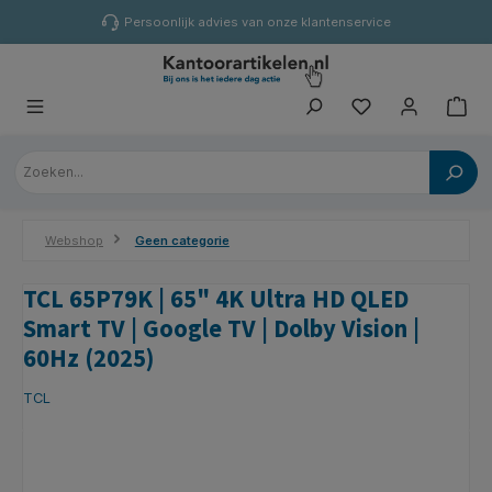
hoofdinhoud
Persoonlijk advies van onze klantenservice
Webshop
Geen categorie
TCL 65P79K | 65" 4K Ultra HD QLED
Smart TV | Google TV | Dolby Vision |
60Hz (2025)
TCL
Afbeeldingengalerij overslaan