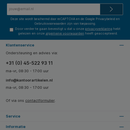
E-
mailadres*
Deze site wordt beschermd door reCAPTCHA en de Google
Privacybeleid
en
Gebruiksvoorwaarden
zijn van toepassing.
Door verder te gaan bevestigt u dat u onze
privacyverklaring
hebt
gelezen en onze
algemene voorwaarden
heeft geaccepteerd.
Klantenservice
Ondersteuning en advies via:
+31 (0) 45-522 93 11
ma-vr, 08:30 - 17:00 uur
info@kantoorartikelen.nl
ma-vr, 08:30 - 17:00 uur
Of via ons
contactformulier
.
Service
Informatie