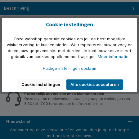
Beschrijving
Over het merk
Cookie instellingen
Beoordelingen
Onze webshop gebruikt cookies om jou de best mogelijke
winkelervaring te kunnen bieden. We respecteren jouw privacy en
delen jouw gegevens niet met derden. Je kunt jouw keuze in het
gebruik van cookies op elk moment wijzigen.
Meer informatie
Huidige instellingen opslaan
Cookie instellingen
Alle cookies accepteren
Persoonlijk advies van onze klantenservice
Onze ervaren medewerkers staan je graag op werkdagen van
8.30 tot 17.00 te woord per telefoon of e-mail.
Nieuwsbrief
Abonneer op onze nieuwsbrief en we houden je op de hoogte
met het laatste nieuws.