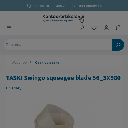
hoofdinhoud
Persoonlijk advies van onze klantenservice
Webshop
Geen categorie
TASKI Swingo squeegee blade 56_3X980
Diversey
Afbeeldingengalerij overslaan