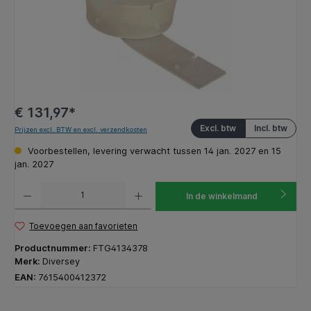
€ 131,97*
Excl. btw
Incl. btw
Prijzen excl. BTW en excl. verzendkosten
Voorbestellen, levering verwacht tussen 14 jan. 2027 en 15
jan. 2027
Producthoeveelheid: Voer de gewenste hoeveelheid in of gebruik de knoppen om de hoeveelhe
In de winkelmand
Toevoegen aan favorieten
Productnummer:
FTG4134378
Merk:
Diversey
EAN:
7615400412372