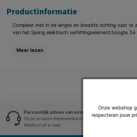
Productinformatie
Compleet met in de lengte en breedte richting vast te 
van het Spring elektrisch verhittingselement.hoogte 3
Onze webshop geb
Persoonlijk advies van onze klantenservice
respecteren jouw pr
Onze ervaren medewerkers staan je graag op werkdage
telefoon of e-mail.