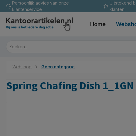
Persoonlijk advies van onze
Uitstekend 
oekopdracht
Ga naar de hoofdnavigatie
klantenservice
klanten
Home
Websh
Webshop
Geen categorie
Spring Chafing Dish 1_1GN
Afbeeldingengalerij overslaan