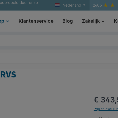
beoordeeld door onze
Nederland
2605
op
Klantenservice
Blog
Zakelijk
K
 RVS
€ 343,
Prijzen excl. B