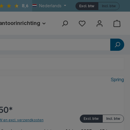
8,6
Nederlands
Excl. btw
Incl. btw
antoorinrichting
Print
Referenties
Spring
50*
Excl. btw
Incl. btw
TW en excl. verzendkosten