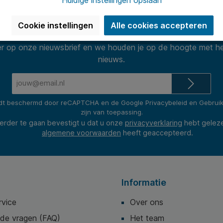
Nieuwsbrief
Cookie instellingen
Alle cookies accepteren
 op onze nieuwsbrief en we houden je op de hoogte met he
nieuws.
E-
mailadres*
rdt beschermd door reCAPTCHA en de Google
Privacybeleid
en
Gebrui
zijn van toepassing.
erder te gaan bevestigt u dat u onze
privacyverklaring
hebt gelez
algemene voorwaarden
heeft geaccepteerd.
Informatie
rvice
Over ons
lde vragen (FAQ)
Het team