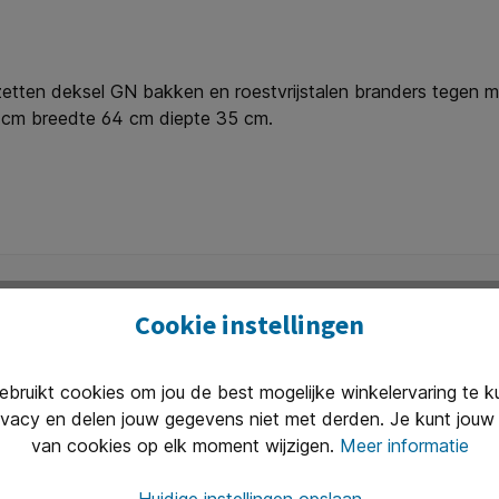
zetten deksel GN bakken en roestvrijstalen branders tegen me
4 cm breedte 64 cm diepte 35 cm.
Cookie instellingen
ruikt cookies om jou de best mogelijke winkelervaring te 
Uitstekend 
ivacy en delen jouw gegevens niet met derden. Je kunt jouw 
n van 8.30 tot 17.00 te woord per
Onze klanten
van cookies op elk moment wijzigen.
Meer informatie
(2400+ revie
Huidige instellingen opslaan