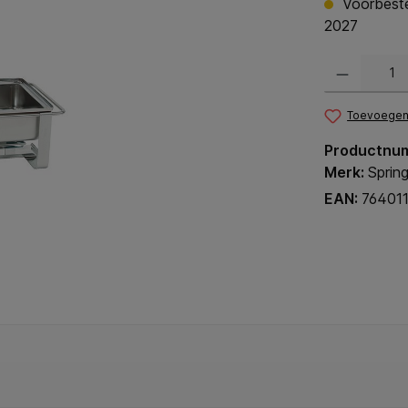
Voorbestel
2027
Producthoeveel
Toevoegen 
Productnu
Merk:
Sprin
EAN:
76401