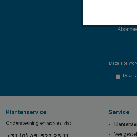
Abonneer
Deze site wo
Door v
Klantenservice
Service
Ondersteuning en advies via:
Klantense
Veelgeste
+31 (0) 45-522 93 11