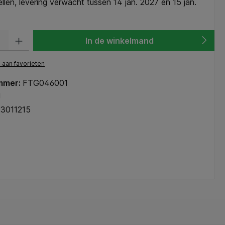
len, levering verwacht tussen 14 jan. 2027 en 15 jan.
heid: Voer de gewenste hoeveelheid in of gebruik de knoppen om de hoeve
In de winkelmand
aan favorieten
mmer:
FTG046001
g
13011215