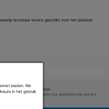
erprijs leverbaar tevens geschikt voor het plaatsen
kunnen bieden. We
beoordeeld door onze klanten
keuze in het gebruik
 waarderen ons en beoordelen ons gemiddeld met een 8.6
ws).