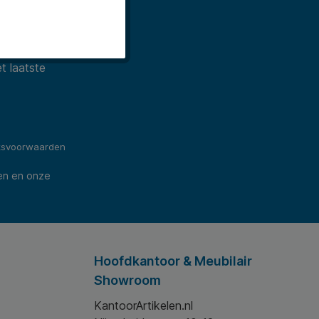
t laatste
ksvoorwaarden
en en onze
Hoofdkantoor & Meubilair
Showroom
KantoorArtikelen.nl