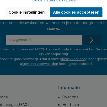
Nieuwsbrief
Cookie instellingen
Alle cookies accepteren
 op onze nieuwsbrief en we houden je op de hoogte met he
nieuws.
E-
mailadres*
rdt beschermd door reCAPTCHA en de Google
Privacybeleid
en
Gebrui
zijn van toepassing.
erder te gaan bevestigt u dat u onze
privacyverklaring
hebt gelez
algemene voorwaarden
heeft geaccepteerd.
Informatie
rvice
Over ons
lde vragen (FAQ)
Het team