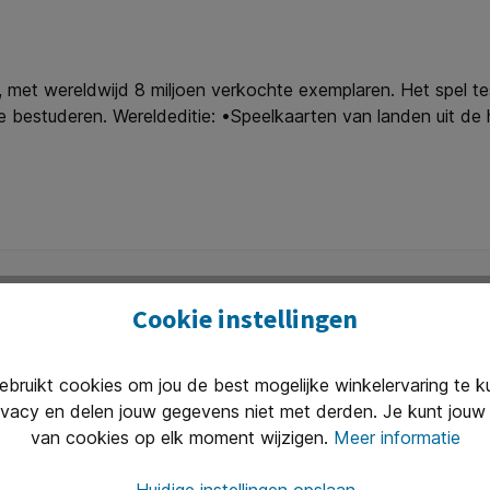
 met wereldwijd 8 miljoen verkochte exemplaren. Het spel te
e bestuderen. Wereldeditie: •Speelkaarten van landen uit de
Cookie instellingen
ruikt cookies om jou de best mogelijke winkelervaring te 
Uitstekend 
ivacy en delen jouw gegevens niet met derden. Je kunt jouw 
n van 8.30 tot 17.00 te woord per
Onze klanten
van cookies op elk moment wijzigen.
Meer informatie
(2400+ revie
Huidige instellingen opslaan