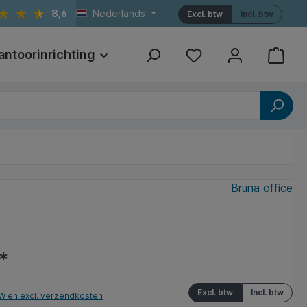
8,6
Nederlands
Excl. btw
Incl. btw
antoorinrichting
Print
Referenties
Bruna office
*
Excl. btw
Incl. btw
TW en excl. verzendkosten