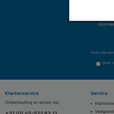
Abonneer
Deze site wo
Door v
Klantenservice
Service
Ondersteuning en advies via:
Klantense
Veelgeste
+31 (0) 45-522 93 11