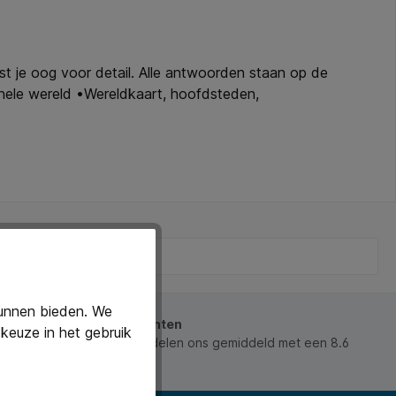
st je oog voor detail. Alle antwoorden staan op de
 hele wereld •Wereldkaart, hoofdsteden,
kunnen bieden. We
beoordeeld door onze klanten
keuze in het gebruik
 waarderen ons en beoordelen ons gemiddeld met een 8.6
ws).