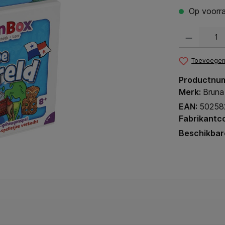
Op voorra
Producthoeveel
Toevoegen 
Productnu
Merk:
Bruna
EAN:
50258
Fabrikantc
Beschikbar