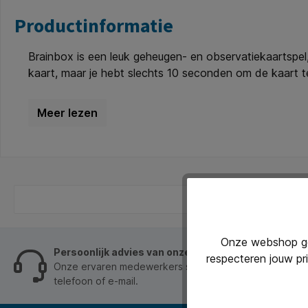
Productinformatie
Brainbox is een leuk geheugen- en observatiekaartspel,
kaart, maar je hebt slechts 10 seconden om de kaart t
bezienswaardigheden en nationale iconen
Onze webshop geb
Persoonlijk advies van onze klantenservice
respecteren jouw pr
Onze ervaren medewerkers staan je graag op werkdage
telefoon of e-mail.