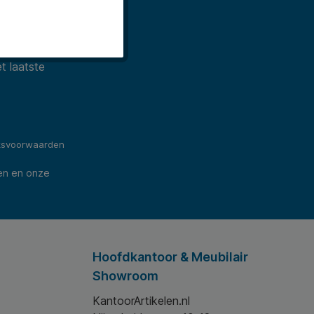
t laatste
ksvoorwaarden
en en onze
Hoofdkantoor & Meubilair
Showroom
KantoorArtikelen.nl