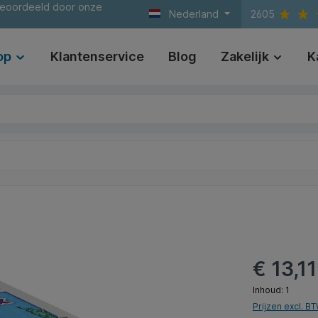
beoordeeld door onze
Nederland
2605
op
Klantenservice
Blog
Zakelijk
K
€ 13,11
Inhoud:
1
Prijzen excl. B