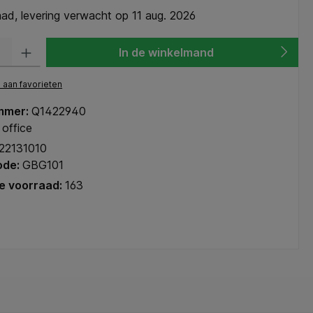
ad, levering verwacht op 11 aug. 2026
heid: Voer de gewenste hoeveelheid in of gebruik de knoppen om de hoeve
In de winkelmand
aan favorieten
mmer:
Q1422940
 office
22131010
ode:
GBG101
e voorraad:
163