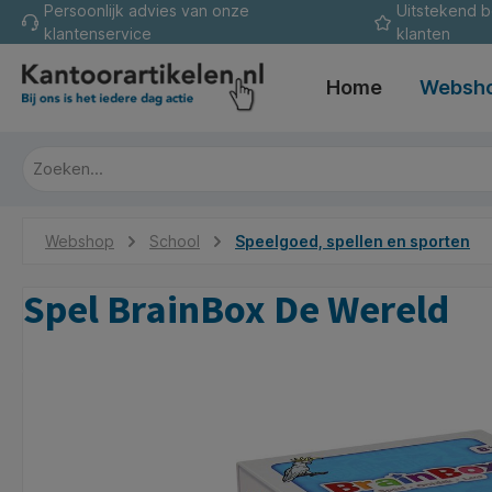
Persoonlijk advies van onze
Uitstekend 
oekopdracht
Ga naar de hoofdnavigatie
klantenservice
klanten
Home
Websh
Webshop
School
Speelgoed, spellen en sporten
Spel BrainBox De Wereld
Afbeeldingengalerij overslaan