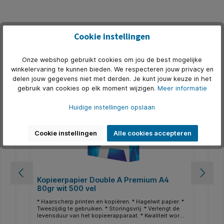
Cookie instellingen
Productgalerij overslaan
Accessoires
Onze webshop gebruikt cookies om jou de best mogelijke
winkelervaring te kunnen bieden. We respecteren jouw privacy en
500+ op voorraad
5
delen jouw gegevens niet met derden. Je kunt jouw keuze in het
gebruik van cookies op elk moment wijzigen.
Meer informatie
Huidige instellingen opslaan
Cookie instellingen
Alle cookies accepteren
Kopieerpapier Double A Premium A4
Ko
80gr wit 500 vel
80
r
* Haarscherp printen en kopiëren. * Hagelwit papier. *
* M
Tweezijdig te gebruiken. * Storingsvrij. * Verlengt de
Hel
levensduur van het kopieerapparaat. * Kwaliteit wordt
pri
,
gegarandeerd door een ultramodern
ISO