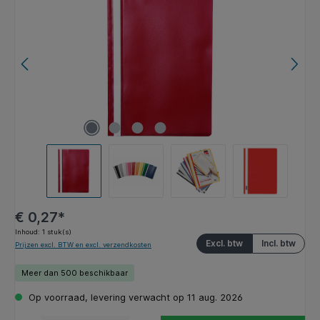
€ 0,27*
Inhoud:
1 stuk(s)
Excl. btw
Incl. btw
Prijzen excl. BTW en excl. verzendkosten
Meer dan 500 beschikbaar
Op voorraad, levering verwacht op 11 aug. 2026
Producthoeveelheid: Voer de gewenste hoeveelheid in of gebruik de knoppen om de hoeveelhe