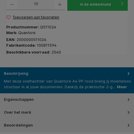
In de winkelmand
Toevoegen aan favorieten
Productnummer:
Q511024
Merk:
Quantore
EAN:
2000000511024
Fabrikantcode:
100811594
Beschikbare voorraad:
2540
Beschrijving
Met deze snelhechter van Quantore A4 PP rood breng jij moeiteloos
structuur in al jouw documenten. Dankzij de praktische 2-g…
Meer
Eigenschappen
Over het merk
Beoordelingen