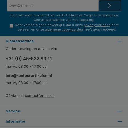
E-
mailadres*
Deze site wordt beschermd door reCAPTCHA en de Google
Privacybeleid
en
Gebruiksvoorwaarden
zijn van toepassing.
Door verder te gaan bevestigt u dat u onze
privacyverklaring
hebt
gelezen en onze
algemene voorwaarden
heeft geaccepteerd.
Klantenservice
Ondersteuning en advies via:
+31 (0) 45-522 93 11
ma-vr, 08:30 - 17:00 uur
info@kantoorartikelen.nl
ma-vr, 08:30 - 17:00 uur
Of via ons
contactformulier
.
Service
Informatie