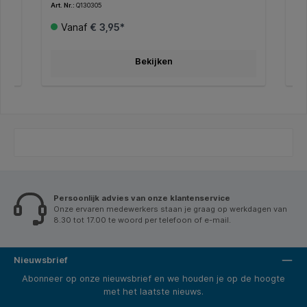
Art. Nr.:
Q130305
Art.
productieproces. * Voldoet aan de
wit
p
houdbaarheidsnorm ISO9706. * FSC-gecertificeerd. *
Vanaf
€ 3,95*
Dit papier heeft een witheid van CIE150.
n
Bekijken
m. *
ten.
kt
Persoonlijk advies van onze klantenservice
Onze ervaren medewerkers staan je graag op werkdagen van
8.30 tot 17.00 te woord per telefoon of e-mail.
Nieuwsbrief
Abonneer op onze nieuwsbrief en we houden je op de hoogte
met het laatste nieuws.