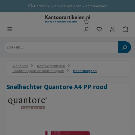
hoofdinhoud
Persoonlijk advies van onze klantenservice
Webshop
Kantoorartikelen
Hechtmappen en klemmappen
Hechtmappen
Snelhechter Quantore A4 PP rood
Afbeeldingengalerij overslaan