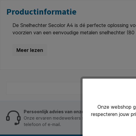
Productinformatie
De Snelhechter Secolor A4 is dé perfecte oplossing v
voorzien van een eenvoudige metalen snelhechter (80
metalen 80 mm snelhechter en dekplaatje. * In zwart 
gerecycled karton. * Het karton is 100% gerecycled, F
Onze webshop geb
Persoonlijk advies van onze klantenservice
respecteren jouw pr
Onze ervaren medewerkers staan je graag op werkdage
telefoon of e-mail.