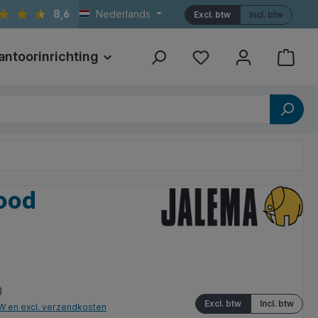
8,6
Nederlands
Excl. btw
Incl. btw
antoorinrichting
Print
Referenties
rood
)
Excl. btw
Incl. btw
TW en excl. verzendkosten