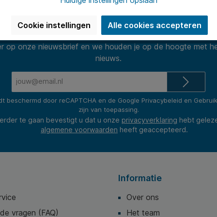
Huidige instellingen opslaan
Nieuwsbrief
Cookie instellingen
Alle cookies accepteren
 op onze nieuwsbrief en we houden je op de hoogte met he
nieuws.
E-
mailadres*
rdt beschermd door reCAPTCHA en de Google
Privacybeleid
en
Gebrui
zijn van toepassing.
erder te gaan bevestigt u dat u onze
privacyverklaring
hebt gelez
algemene voorwaarden
heeft geaccepteerd.
Informatie
rvice
Over ons
lde vragen (FAQ)
Het team