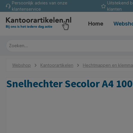
Persoonlijk advies van onze
Uitstekend 
oekopdracht
Ga naar de hoofdnavigatie
klantenservice
klanten
Home
Websh
Webshop
Kantoorartikelen
Hechtmappen en klemm
Snelhechter Secolor A4 10
Afbeeldingengalerij overslaan