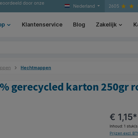
beoordeeld door onze
Nederland
2605
op
Klantenservice
Blog
Zakelijk
K
appen
Hechtmappen
0% gerecycled karton 250gr 
€ 1,15*
Inhoud:
1 stuk(s
Prijzen excl. B