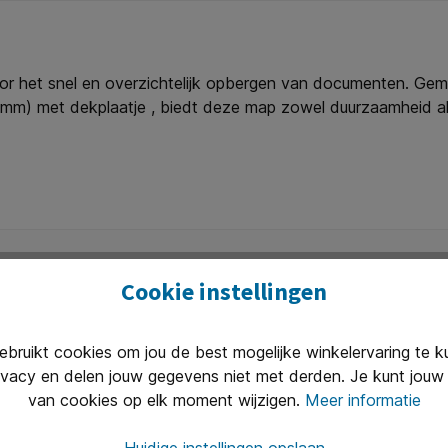
oor het snel en overzichtelijk opbergen van documenten. G
 mm) met dekplaatje , biedt deze map zowel duurzaamheid a
gedrukte projectindeling op de voorkant om elke map gemak
SC-gecertificeerd. * Chloor- en zuurvrij. * Voor documenten 
Cookie instellingen
ruikt cookies om jou de best mogelijke winkelervaring te 
Uitstekend 
ivacy en delen jouw gegevens niet met derden. Je kunt jouw 
n van 8.30 tot 17.00 te woord per
Onze klanten
van cookies op elk moment wijzigen.
Meer informatie
(2400+ revie