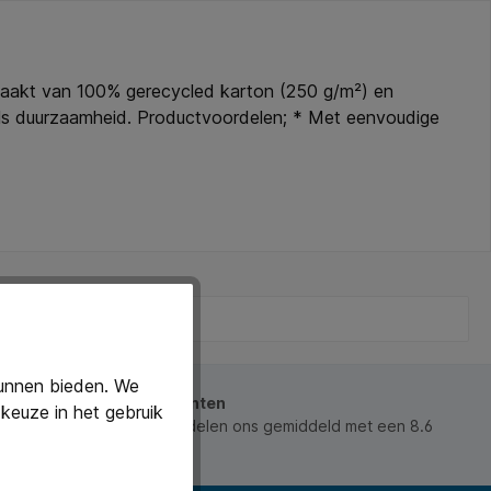
emaakt van 100% gerecycled karton (250 g/m²) en
ls duurzaamheid. Productvoordelen; * Met eenvoudige
kelijk te kunnen markeren. * Gemaakt van 250 g/m2
van A4-formaat. * Kleur rood.
kunnen bieden. We
beoordeeld door onze klanten
keuze in het gebruik
 waarderen ons en beoordelen ons gemiddeld met een 8.6
ws).