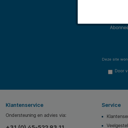
Abonneer
Deze site wo
Door v
Klantenservice
Service
Ondersteuning en advies via:
Klantense
Veelgeste
+31 (0) 45-522 93 11