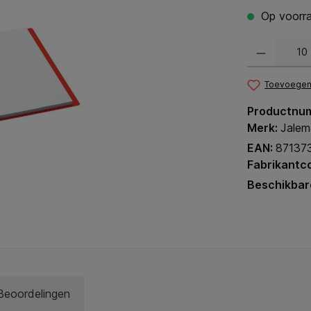
Op voorra
Producthoeveel
Toevoegen 
Productnu
Merk:
Jalem
EAN:
87137
Fabrikantc
Beschikbar
Beoordelingen