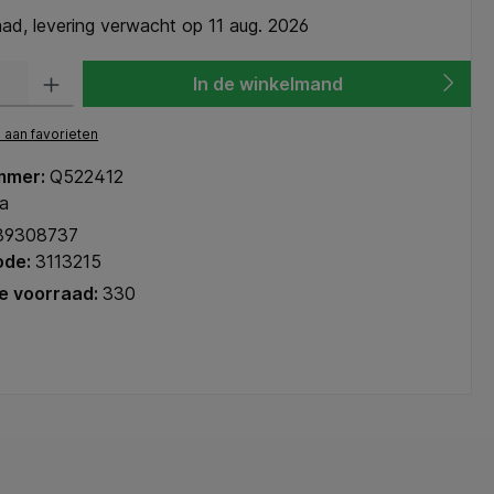
ad, levering verwacht op 11 aug. 2026
heid: Voer de gewenste hoeveelheid in of gebruik de knoppen om de hoeve
In de winkelmand
aan favorieten
mmer:
Q522412
a
39308737
ode:
3113215
e voorraad:
330