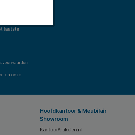
t laatste
ksvoorwaarden
en en onze
Hoofdkantoor & Meubilair
Showroom
KantoorArtikelen.nl