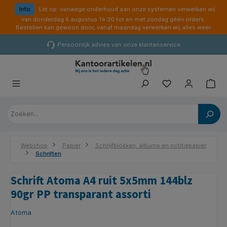
hoofdinhoud
Info
Let op: vanwege onderhoud aan onze systemen verwerken wij
van donderdag 6 augustus 14:30 tot en met zondag géén orders.
Bestellen kan gewoon door, vanaf maandag verwerken wij alles weer.
Persoonlijk advies van onze klantenservice
Webshop
Papier
Schrijfblokken, albums en notitiepapier
Schriften
Schrift Atoma A4 ruit 5x5mm 144blz
90gr PP transparant assorti
Atoma