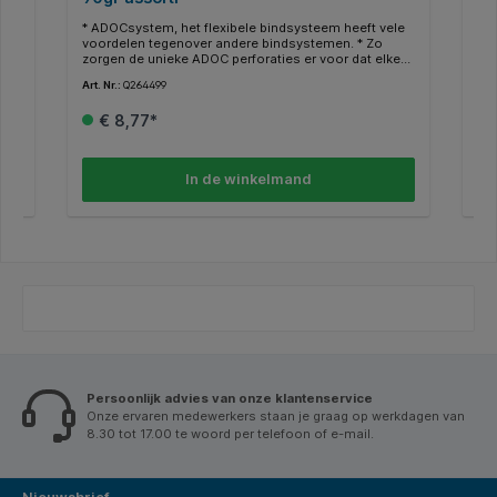
* ADOCsystem, het flexibele bindsysteem heeft vele
* A
n
voordelen tegenover andere bindsystemen. * Zo
bla
t
zorgen de unieke ADOC perforaties er voor dat elke
waa
combinatie mogelijk en altijd compatibel is. * Ideale
ADO
Art. Nr.:
Q264499
Art.
it,
combinatie tussen design en functionaliteit. *
ge
dit
Eenvoudig en snel pagina’s verwijderen,
tra
€ 8,77*
g
samenvoegen of herschikken. * Luxe schriften,
zor
ijft
uitgevoerd met een harde kaft van 500 micron
pla
Polypropyleen. (PP) * Schrift met 72vel -144blz papier
om
van 90 grams. * V.z.v. handige ADOC meetlat. *
mee
In de winkelmand
Assorti kleuren. * Per stuk worden de kleuren in
 je
willekeur uitgeleverd.
l).
:
t
Persoonlijk advies van onze klantenservice
Onze ervaren medewerkers staan je graag op werkdagen van
8.30 tot 17.00 te woord per telefoon of e-mail.