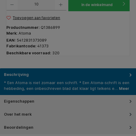
Producthoeveelheid: Voer de gewenste hoeveelheid in of gebruik de knoppen om de hoeveelhe
In de winkelmand
Toevoegen aan favorieten
Productnummer:
Q1386899
Merk:
Atoma
EAN:
5412831373089
Fabrikantcode:
41373
Beschikbare voorraad:
320
Beschrijving
* Een Atoma is niet zomaar een schrift. * Een Atoma-schrift is een
hebbeding, een onbeschreven blad dat klaar ligt telkens e…
Meer
Eigenschappen
Over het merk
Beoordelingen