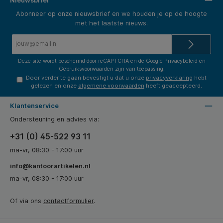
Nieuwsbrief
Abonneer op onze nieuwsbrief en we houden je op de hoogte
met het laatste nieuws.
E-
mailadres*
Deze site wordt beschermd door reCAPTCHA en de Google
Privacybeleid
en
Gebruiksvoorwaarden
zijn van toepassing.
Door verder te gaan bevestigt u dat u onze
privacyverklaring
hebt
gelezen en onze
algemene voorwaarden
heeft geaccepteerd.
Klantenservice
Ondersteuning en advies via:
+31 (0) 45-522 93 11
ma-vr, 08:30 - 17:00 uur
info@kantoorartikelen.nl
ma-vr, 08:30 - 17:00 uur
Of via ons
contactformulier
.