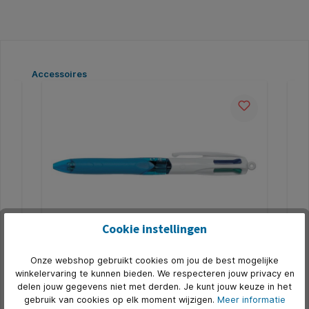
Productgalerij overslaan
Accessoires
5
Cookie instellingen
4-Kleuren balpen Bic grip medium
Ge
lichtblauw
tr
Onze webshop gebruikt cookies om jou de best mogelijke
winkelervaring te kunnen bieden. We respecteren jouw privacy en
* De Classic Bic 4 kleuren balpen met soft rubber
Wer
delen jouw gegevens niet met derden. Je kunt jouw keuze in het
l
Grip voor extra comfort. * Ideaal voor op school en
ge
werk. * Geeft structuur aan in je notities. * Altijd de
mul
gebruik van cookies op elk moment wijzigen.
Meer informatie
juiste schrijfkleur paraat. * Medium schrijfpunt.
stu