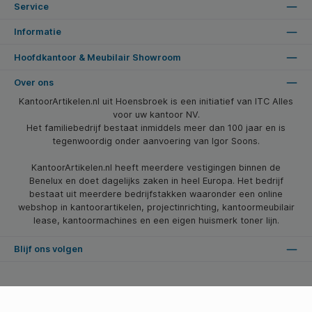
Service
Informatie
Hoofdkantoor & Meubilair Showroom
Over ons
KantoorArtikelen.nl uit Hoensbroek is een initiatief van ITC Alles
voor uw kantoor NV.
Het familiebedrijf bestaat inmiddels meer dan 100 jaar en is
tegenwoordig onder aanvoering van Igor Soons.
KantoorArtikelen.nl heeft meerdere vestigingen binnen de
Benelux en doet dagelijks zaken in heel Europa. Het bedrijf
bestaat uit meerdere bedrijfstakken waaronder een online
webshop in kantoorartikelen, projectinrichting, kantoormeubilair
lease, kantoormachines en een eigen huismerk toner lijn.
Blijf ons volgen
* Alle prijzen zijn excl. btw en excl. verzendkosten, tenzij anders vermeld.
© 2026 Kantoorartikelen.nl - Alle Rechten Voorbehouden. Theme by