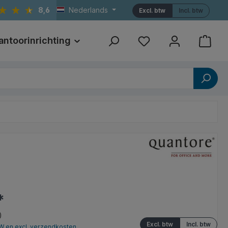
8,6
Nederlands
Excl. btw
Incl. btw
antoorinrichting
Print
Referenties
*
)
Excl. btw
Incl. btw
TW en excl. verzendkosten