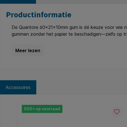
Productinformatie
De Quantore 60x21x10mm gum is dé keuze voor wie nauw
gummen zonder het papier te beschadigen—zelfs op tran
compacte formaat ligt hij prettig in de hand en neem j
schoon tot het moment van gebruik. Een betrouwbare e
wit. * Geschikt voor: papier, transparant tekenpapier en
Accessoires
Productgalerij overslaan
500+ op voorraad