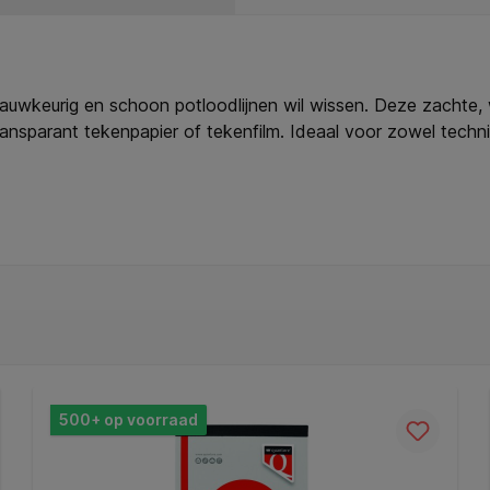
keurig en schoon potloodlijnen wil wissen. Deze zachte, wi
sparant tekenpapier of tekenfilm. Ideaal voor zowel technisc
e hem makkelijk mee in je etui of pennenzak. De individuele 
n onmisbare tool voor elke schrijf- of tekentaak. Kenmerke
 tekenfilm. * Verpakking: individuele cellofaanwikkel.
500+ op voorraad