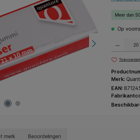
Meer dan 50
Op voorra
Producthoeveel
Toevoegen 
Productnu
Merk:
Quant
EAN:
87124
Fabrikantc
Beschikbar
et merk
Beoordelingen