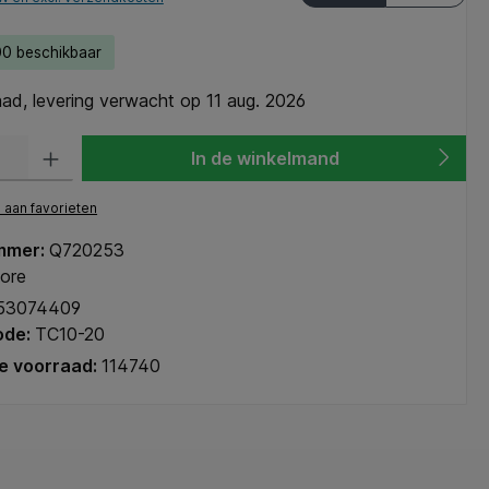
0 beschikbaar
ad, levering verwacht op 11 aug. 2026
heid: Voer de gewenste hoeveelheid in of gebruik de knoppen om de hoeve
In de winkelmand
aan favorieten
mmer:
Q720253
ore
53074409
ode:
TC10-20
e voorraad:
114740