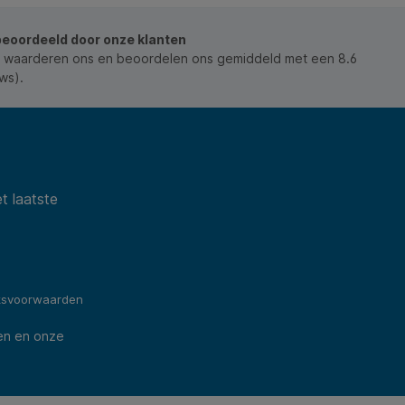
grafiet. * Schrijfbreedte: 0,5mm. * Houder: kunststof.
* Voorstuk, clip en drukknop: metaal. * Grip: met fijne
beoordeeld door onze klanten
ribbels. * Gum: geïntegreerd onder drukknop.
 waarderen ons en beoordelen ons gemiddeld met een 8.6
ws).
t laatste
ksvoorwaarden
en en onze