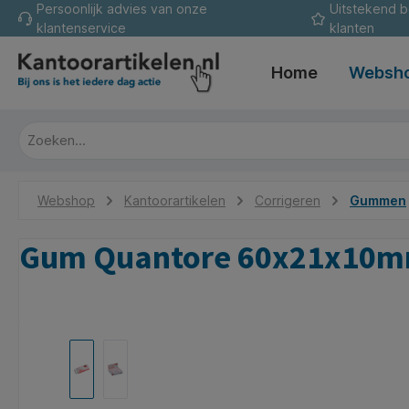
Persoonlijk advies van onze
Uitstekend 
oekopdracht
Ga naar de hoofdnavigatie
klantenservice
klanten
Home
Websh
Webshop
Kantoorartikelen
Corrigeren
Gummen
Gum Quantore 60x21x10
Afbeeldingengalerij overslaan