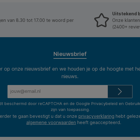
geniet met kopbandlinnen. * Materiaal: gemaakt van
FSC-gecertificeerde grondstoffen.
Uitstekend 
n van 8.30 tot 17.00 te woord per
Onze klanten
(2400+ revie
Nieuwsbrief
 op onze nieuwsbrief en we houden je op de hoogte met he
nieuws.
E-
mailadres*
rdt beschermd door reCAPTCHA en de Google
Privacybeleid
en
Gebrui
zijn van toepassing.
erder te gaan bevestigt u dat u onze
privacyverklaring
hebt gelez
algemene voorwaarden
heeft geaccepteerd.