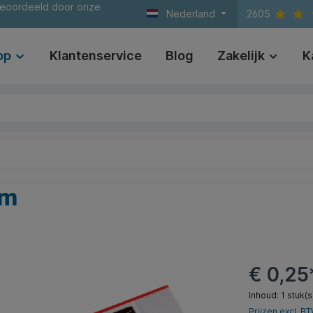
beoordeeld door onze
Nederland
2605
op
Klantenservice
Blog
Zakelijk
K
mm
€ 0,25
Inhoud:
1 stuk(s
Prijzen excl. B