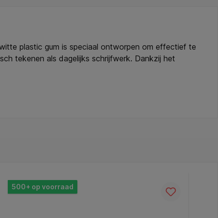
tte plastic gum is speciaal ontworpen om effectief te
h tekenen als dagelijks schrijfwerk. Dankzij het
cellofaanwikkel zorgt voor hygiëne en houdt de gum
n: * Type: gum. * Afmetingen: 60x21x10mm. * Kleur:
500+ op voorraad