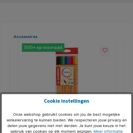
Productgalerij overslaan
Accessoires
500+ op voorraad
Cookie instellingen
n
Fineliner STABILO Point 88/10 Qrea
Po
Onze webshop gebruikt cookies om jou de best mogelijke
Edition fijn assorti 10 stuks
be
winkelervaring te kunnen bieden. We respecteren jouw privacy en
0
* Deze speciaal voor Qrea ontwikkelde set bevat 10
Ma
delen jouw gegevens niet met derden. Je kunt jouw keuze in het
prachtige, met zorg samengestelde kleuren uit de
gra
gebruik van cookies op elk moment wijzigen.
Meer informatie