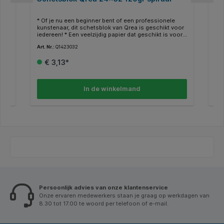
et
* Of je nu een beginner bent of een professionele
* O
kunstenaar, dit schetsblok van Qrea is geschikt voor
kun
.
iedereen! * Een veelzijdig papier dat geschikt is voor
ied
de
snelle schetsen of ontwerpen met bijvoorbeeld
sne
Art. Nr.:
Q1423032
Art.
potlood of houtskool. * Dit schetsblok heeft een
pot
dubbele spiraal. * Het bevat zuurvrij papier, dat niet
dub
€ 3,13*
vergeelt niet na verloop van tijd. * Het harde karton
verge
e
aan de onderkant zorgt voor optimaal
aan
waar
gebruiksgemak. * Afmeting: 24x32cm. * Blok à 24
geb
vellen 120 grams papier. * Diverse formaten
vel
In de winkelmand
beschikbaar. * Geproduceerd in Nederland.
bes
an
 *
. *
rse
Persoonlijk advies van onze klantenservice
Onze ervaren medewerkers staan je graag op werkdagen van
8.30 tot 17.00 te woord per telefoon of e-mail.