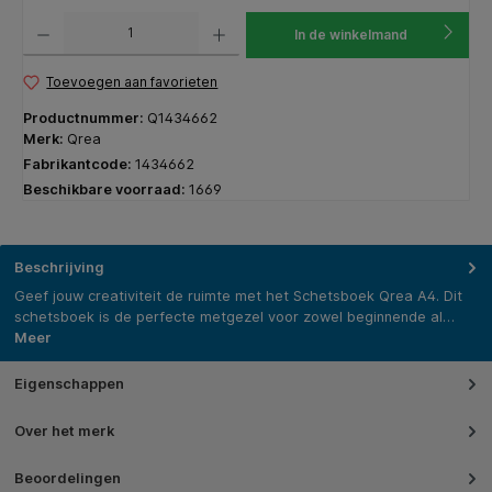
Producthoeveelheid: Voer de gewenste hoeveelheid in of gebruik de knoppen om de hoeveelhe
In de winkelmand
Toevoegen aan favorieten
Productnummer:
Q1434662
Merk:
Qrea
Fabrikantcode:
1434662
Beschikbare voorraad:
1669
Beschrijving
Geef jouw creativiteit de ruimte met het Schetsboek Qrea A4. Dit
schetsboek is de perfecte metgezel voor zowel beginnende al…
Meer
Eigenschappen
Over het merk
Beoordelingen