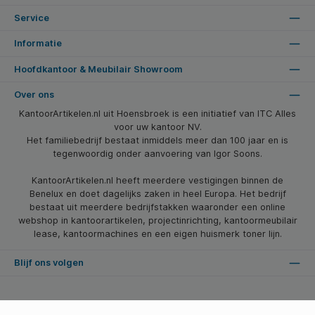
Service
Informatie
Hoofdkantoor & Meubilair Showroom
Over ons
KantoorArtikelen.nl uit Hoensbroek is een initiatief van ITC Alles
voor uw kantoor NV.
Het familiebedrijf bestaat inmiddels meer dan 100 jaar en is
tegenwoordig onder aanvoering van Igor Soons.
KantoorArtikelen.nl heeft meerdere vestigingen binnen de
Benelux en doet dagelijks zaken in heel Europa. Het bedrijf
bestaat uit meerdere bedrijfstakken waaronder een online
webshop in kantoorartikelen, projectinrichting, kantoormeubilair
lease, kantoormachines en een eigen huismerk toner lijn.
Blijf ons volgen
* Alle prijzen zijn excl. btw en excl. verzendkosten, tenzij anders vermeld.