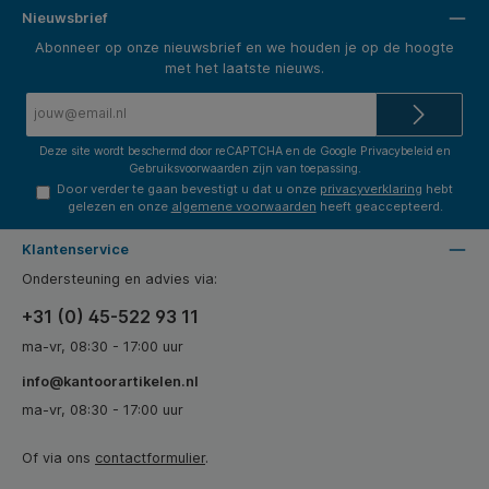
Nieuwsbrief
Abonneer op onze nieuwsbrief en we houden je op de hoogte
met het laatste nieuws.
E-
mailadres*
Deze site wordt beschermd door reCAPTCHA en de Google
Privacybeleid
en
Gebruiksvoorwaarden
zijn van toepassing.
Door verder te gaan bevestigt u dat u onze
privacyverklaring
hebt
gelezen en onze
algemene voorwaarden
heeft geaccepteerd.
Klantenservice
Ondersteuning en advies via:
+31 (0) 45-522 93 11
ma-vr, 08:30 - 17:00 uur
info@kantoorartikelen.nl
ma-vr, 08:30 - 17:00 uur
Of via ons
contactformulier
.