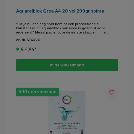
Aquarelblok Qrea A4 20 vel 200gr spiraal
* Of je nu een beginner bent of een professionele
kunstenaar, dit aquarelblok van Qrea is geschikt voor
iedereen! * Ideaal papier voor de eerste stappen in het
aquarelleren en andere natte technieken.* Dit aquarelblok
Art. Nr.:
Q1423047
heeft een dubbele spiraal. * Het bevat zuurvrij papier, dat niet
vergeelt niet na verloop van tijd. * Het harde karton aan de
€ 4,94*
onderkant zorgt voor optimaal gebruiksgemak. * Afmeting:
A4 formaat. * Blok à 20 vellen 200 grams papier. * Diverse
formaten beschikbaar. * Geproduceerd in Nederland.
In de winkelmand
500+ op voorraad