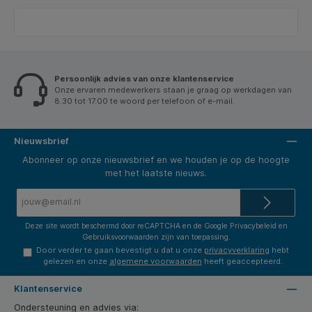
Persoonlijk advies van onze klantenservice
Onze ervaren medewerkers staan je graag op werkdagen van
8.30 tot 17.00 te woord per telefoon of e-mail.
Nieuwsbrief
Abonneer op onze nieuwsbrief en we houden je op de hoogte
met het laatste nieuws.
E-
mailadres*
Deze site wordt beschermd door reCAPTCHA en de Google
Privacybeleid
en
Gebruiksvoorwaarden
zijn van toepassing.
Door verder te gaan bevestigt u dat u onze
privacyverklaring
hebt
gelezen en onze
algemene voorwaarden
heeft geaccepteerd.
Klantenservice
Ondersteuning en advies via: