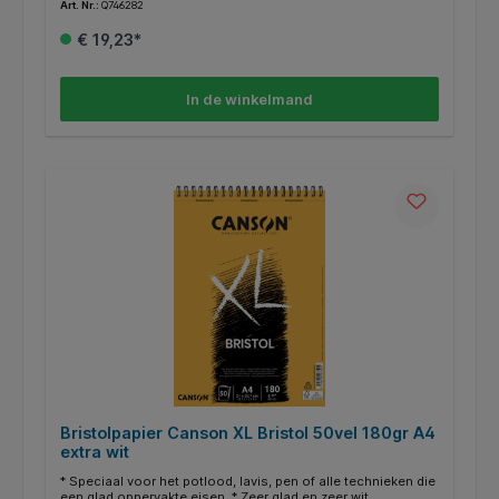
Art. Nr.:
Q746282
€ 19,23*
In de winkelmand
Bristolpapier Canson XL Bristol 50vel 180gr A4
extra wit
* Speciaal voor het potlood, lavis, pen of alle technieken die
een glad oppervakte eisen. * Zeer glad en zeer wit.