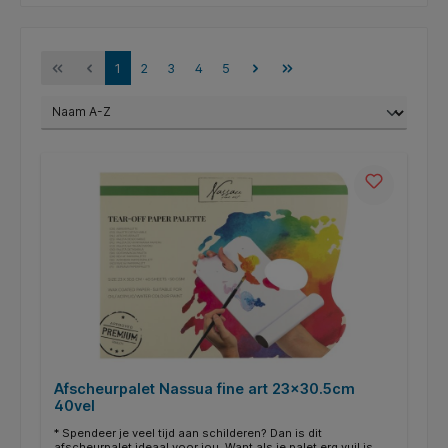
1
2
3
4
5
Afscheurpalet Nassua fine art 23x30.5cm
40vel
* Spendeer je veel tijd aan schilderen? Dan is dit
afscheurpalet ideaal voor jou. Want als je palet erg vuil is,