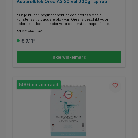
Aquarelblok Qrea A3 20 vel 200gr spiraal
* Of je nu een beginner bent of een professionele
kunstenaar, dit aquarelblok van Qrea is geschikt voor
iedereen! * Ideaal papier voor de eerste stappen in het
aquarelleren en andere natte technieken.* Dit aquarelblok
Art. Nr.:
Q1423042
heeft een dubbele spiraal. * Het bevat zuurvrij papier, dat niet
vergeelt niet na verloop van tijd. * Het harde karton aan de
€ 9,11*
onderkant zorgt voor optimaal gebruiksgemak. * Afmeting:
A3 formaat. * Blok à 20 vellen 200 grams papier. * Diverse
formaten beschikbaar. * Geproduceerd in Nederland.
In de winkelmand
500+ op voorraad