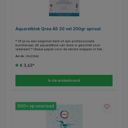
Aquarelblok Qrea A5 20 vel 200gr spiraal
* Of je nu een beginner bent of een professionele
kunstenaar, dit aquarelblok van Qrea is geschikt voor
iedereen! * Ideaal papier voor de eerste stappen in het
aquarelleren en andere natte technieken.* Dit aquarelblok
Art. Nr.:
Q1423040
heeft een dubbele spiraal. * Het bevat zuurvrij papier, dat niet
vergeelt niet na verloop van tijd. * Het harde karton aan de
€ 3,63*
onderkant zorgt voor optimaal gebruiksgemak. * Afmeting:
A5 formaat. * Blok à 20 vellen 200 grams papier. * Diverse
formaten beschikbaar. * Geproduceerd in Nederland.
In de winkelmand
500+ op voorraad