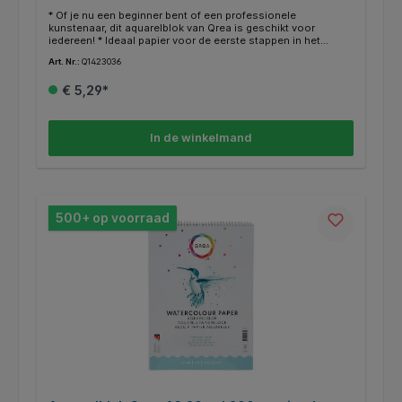
* Of je nu een beginner bent of een professionele
kunstenaar, dit aquarelblok van Qrea is geschikt voor
iedereen! * Ideaal papier voor de eerste stappen in het
aquarelleren en andere natte technieken.* Dit aquarelblok
Art. Nr.:
Q1423036
heeft een dubbele spiraal. * Het bevat zuurvrij papier, dat niet
vergeelt niet na verloop van tijd. * Het harde karton aan de
€ 5,29*
onderkant zorgt voor optimaal gebruiksgemak. * Afmeting:
24x32cm. * Blok à 20 vellen 200 grams papier. * Diverse
formaten beschikbaar. * Geproduceerd in Nederland.
In de winkelmand
500+ op voorraad