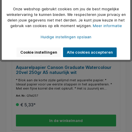
Onze webshop gebruikt cookies om jou de best mogelijke
winkelervaring te kunnen bieden. We respecteren jouw privacy en
delen jouw gegevens niet met derden. Je kunt jouw keuze in het
gebruik van cookies op elk moment wijzigen.
Meer informatie
Huidige instellingen opslaan
Cookie instellingen
Alle cookies accepteren
Aquarelpapier Canson Graduate Watercolour
20vel 250gr A5 natuurlijk wit
* Blok aan de korte zijde gelijmd met aquarelle papier. *
Ideaal papier voor uw eerste stappen in het aquarelleren. *
Met een fijne korrel die niet opkrult. * Het is zuurvrij en
vergeelt niet na verloop van tijd. * Het is papier is behandeld
Art. Nr.:
Q746257
tegen schimmels en zonder optische witmakers.
€ 5,33*
In de winkelmand