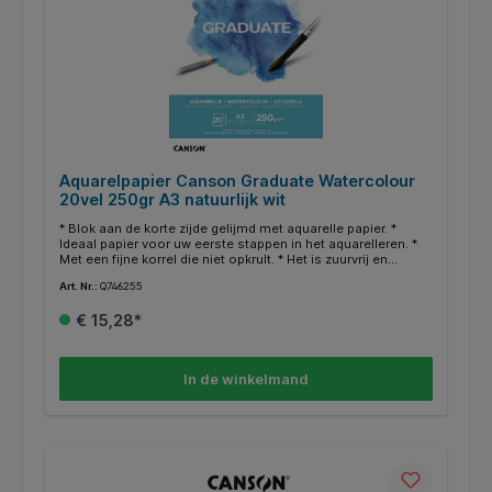
Aquarelpapier Canson Graduate Watercolour
20vel 250gr A3 natuurlijk wit
* Blok aan de korte zijde gelijmd met aquarelle papier. *
Ideaal papier voor uw eerste stappen in het aquarelleren. *
Met een fijne korrel die niet opkrult. * Het is zuurvrij en
vergeelt niet na verloop van tijd. * Het is papier is behandeld
Art. Nr.:
Q746255
tegen schimmels en zonder optische witmakers.
€ 15,28*
In de winkelmand