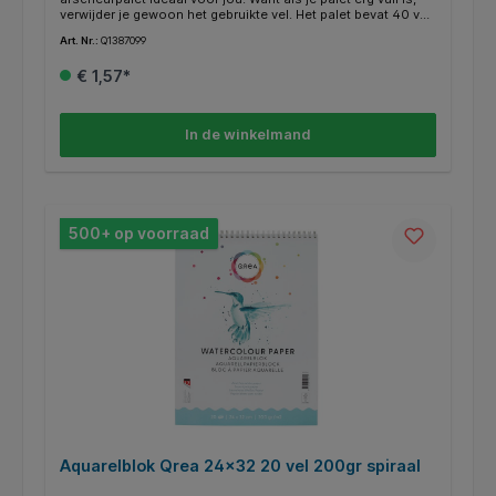
verwijder je gewoon het gebruikte vel. Het palet bevat 40 vel
olie- en waterdicht papier, hierdoor is het geschikt voor
Art. Nr.:
Q1387099
olie-, acryl-, aquarel- en plakkaatverf. Afmetingen:
23x30,5cm.
€ 1,57*
In de winkelmand
500+ op voorraad
Aquarelblok Qrea 24x32 20 vel 200gr spiraal