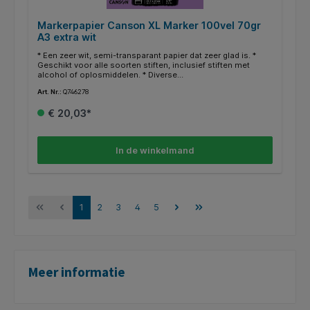
Markerpapier Canson XL Marker 100vel 70gr
A3 extra wit
* Een zeer wit, semi-transparant papier dat zeer glad is. *
Geschikt voor alle soorten stiften, inclusief stiften met
alcohol of oplosmiddelen. * Diverse
toepassingsmogelijkheden: schetsen en ontwerpen,
Art. Nr.:
Q746278
kunsttekeningen, lay-out, aquarel en gemengde technieken.*
Sterke prestaties: uitstekende kleurweergave, speciaal
€ 20,03*
behandeld om inktpenetratie te vermijden. * Tekenpapier van
70g/m². * Blok à 100 vel.
In de winkelmand
1
2
3
4
5
Meer informatie