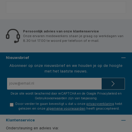
Persoonlijk advies van onze klantenservice
Onze ervaren medewerkers staan je graag op werkdagen van
8.30 tot 17.00 te woord per telefoon of e-mail.
Nieuwsbrief
Abonneer op onze nieuwsbrief en we houden je op de hoogte
met het laatste nieuws.
E-
mailadres*
Deze site wordt beschermd door reCAPTCHA en de Google
Privacybeleid
en
Gebruiksvoorwaarden
zijn van toepassing.
Door verder te gaan bevestigt u dat u onze
privacyverklaring
hebt
gelezen en onze
algemene voorwaarden
heeft geaccepteerd.
Klantenservice
Ondersteuning en advies via: