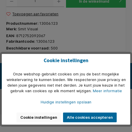
In de winkelmand
Toevoegen aan favorieten
Productnummer:
13006.123
Merk:
Smit Visual
EAN:
8712752092067
Fabrikantcode:
13006.123
Beschikbare voorraad:
500
Cookie instellingen
Beschrijving
Onze webshop gebruikt cookies om jou de best mogelijke
De dubbelzijdige scheidingswanden zijn de ultieme oplossing om
winkelervaring te kunnen bieden. We respecteren jouw privacy en
werkruimtes flexibel en veelzijdig in te richten. De wanden/k…
Meer
delen jouw gegevens niet met derden. Je kunt jouw keuze in het
gebruik van cookies op elk moment wijzigen.
Meer informatie
Over het merk
Huidige instellingen opslaan
Beoordelingen
Cookie instellingen
Alle cookies accepteren