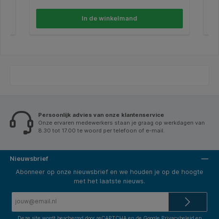
uitstraling, terwijl het FSC-gecertificeerde karton
pro
bijdraagt aan verantwoord gebruik van grondstoffen.
gec
In de winkelmand
Onbedrukt en voorzien van een praktische 2-gaats
geb
ponsing, klaar voor direct gebruik in je ordners of
een
mappen Kenmerken: * Type: scheidingsstrook
gebru
240x105mm beige. * Formaat: 240x105mm. * Aantal
sc
stuks: 50. * Gewicht materiaal: 180g/m². * Ponsing:
240
2-gaats. * Bedrukking: onbedrukt. * Duurzaamheid:
180
,
FSC-gecertificeerd.
onb
Persoonlijk advies van onze klantenservice
Onze ervaren medewerkers staan je graag op werkdagen van
8.30 tot 17.00 te woord per telefoon of e-mail.
Nieuwsbrief
Abonneer op onze nieuwsbrief en we houden je op de hoogte
met het laatste nieuws.
E-
mailadres*
Deze site wordt beschermd door reCAPTCHA en de Google
Privacybeleid
en