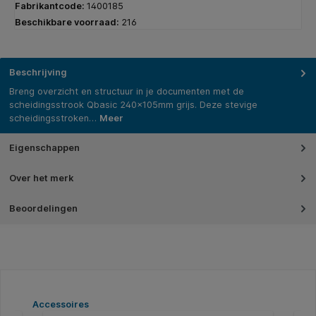
Fabrikantcode:
1400185
Beschikbare voorraad:
216
Beschrijving
Breng overzicht en structuur in je documenten met de
scheidingsstrook Qbasic 240x105mm grijs. Deze stevige
scheidingsstroken…
Meer
Eigenschappen
Over het merk
Beoordelingen
Productgalerij overslaan
Accessoires