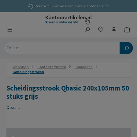
hoofdinhoud
Persoonlijk advies van onze klantenservice
Webshop
Kantoorartikelen
Tabbladen
Scheidingsstroken
Scheidingsstrook Qbasic 240x105mm 50
stuks grijs
Qbasic
Afbeeldingengalerij overslaan