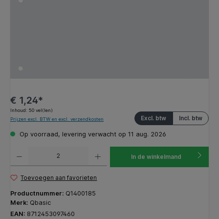
€ 1,24*
Inhoud:
50 vel(len)
Excl. btw
Incl. btw
Prijzen excl. BTW en excl. verzendkosten
Op voorraad, levering verwacht op 11 aug. 2026
Producthoeveelheid: Voer de gewenste hoeveelheid in of gebruik de knoppen om de hoeveelhe
In de winkelmand
Toevoegen aan favorieten
Productnummer:
Q1400185
Merk:
Qbasic
EAN:
8712453097460