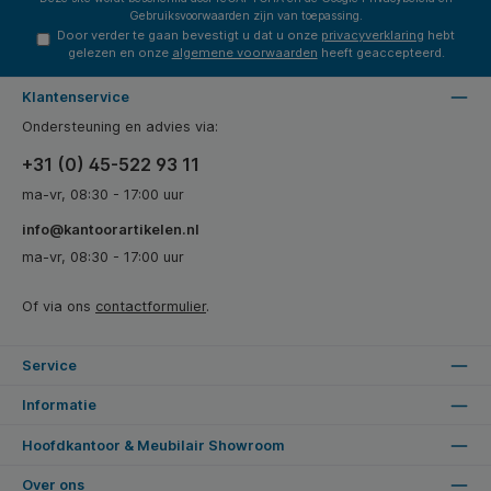
Gebruiksvoorwaarden
zijn van toepassing.
Door verder te gaan bevestigt u dat u onze
privacyverklaring
hebt
gelezen en onze
algemene voorwaarden
heeft geaccepteerd.
Klantenservice
Ondersteuning en advies via:
+31 (0) 45-522 93 11
ma-vr, 08:30 - 17:00 uur
info@kantoorartikelen.nl
ma-vr, 08:30 - 17:00 uur
Of via ons
contactformulier
.
Service
Informatie
Hoofdkantoor & Meubilair Showroom
Over ons