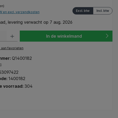
en)
Excl. btw
Incl. btw
TW en excl. verzendkosten
ad, levering verwacht op 7 aug. 2026
heid: Voer de gewenste hoeveelheid in of gebruik de knoppen om de hoeve
In de winkelmand
aan favorieten
mmer:
Q1400182
c
53097422
ode:
1400182
e voorraad:
304