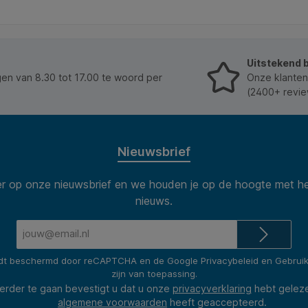
een 2-gaats ponsing – klaar voor direct gebruik in je
ordners of mappen. Kenmerken: * Type:
scheidingsstrook 225x120mm blauw. * Formaat:
225x120mm. * Aantal stuks: 50. * Gewicht materiaal:
180g/m². * Ponsing: 2-gaats. * Bedrukking:
Uitstekend 
onbedrukt. * Duurzaamheid: FSC-gecertificeerd.
n van 8.30 tot 17.00 te woord per
Onze klanten
(2400+ revie
Nieuwsbrief
 op onze nieuwsbrief en we houden je op de hoogte met he
nieuws.
E-
mailadres*
rdt beschermd door reCAPTCHA en de Google
Privacybeleid
en
Gebrui
zijn van toepassing.
erder te gaan bevestigt u dat u onze
privacyverklaring
hebt gelez
algemene voorwaarden
heeft geaccepteerd.