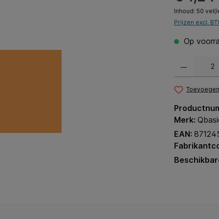
Inhoud:
50 vel(l
Prijzen excl. B
Op voorra
Producthoeveel
Toevoegen 
Productnu
Merk:
Qbasi
EAN:
87124
Fabrikantc
Beschikbar