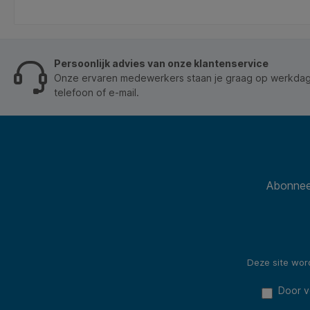
je
een 2-gaats ponsing – klaar voor direct gebruik in je
ordners of mappen. Kenmerken: * Type:
scheidingsstrook 225x120mm beige. * Formaat:
:
225x120mm. * Aantal stuks: 50. * Gewicht materiaal:
180g/m². * Ponsing: 2-gaats. * Bedrukking:
Persoonlijk advies van onze klantenservice
onbedrukt. * Duurzaamheid: FSC-gecertificeerd.
Onze ervaren medewerkers staan je graag op werkdage
telefoon of e-mail.
Abonneer
Deze site wo
Door v