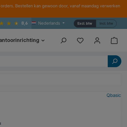
 orders. Bestellen kan gewoon door, vanaf maandag verwerken
8,6
Nederlands
Excl. btw
Incl. btw
antoorinrichting
Print
Referenties
Qbasic
*