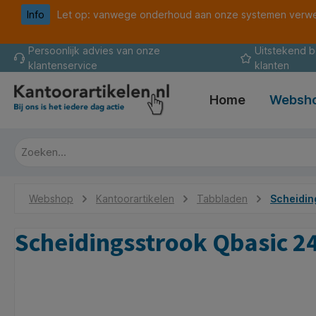
Info
Let op: vanwege onderhoud aan onze systemen verwer
oekopdracht
Ga naar de hoofdnavigatie
Persoonlijk advies van onze
Uitstekend 
klantenservice
klanten
Home
Websh
Webshop
Kantoorartikelen
Tabbladen
Scheidin
Scheidingsstrook Qbasic 2
Afbeeldingengalerij overslaan