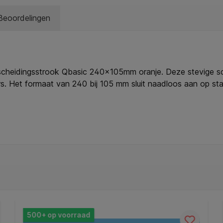
Beoordelingen
 scheidingsstrook Qbasic 240x105mm oranje. Deze stevige sch
rs. Het formaat van 240 bij 105 mm sluit naadloos aan op s
oegt een vleugje kleur toe zonder in te boeten aan professiona
ruik. Een efficiënte, duurzame oplossing voor elke georganis
ks: 50. * Gewicht materiaal: 180g/m². * Ponsing: 2-gaats.
500+ op voorraad