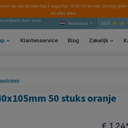
ken wij van donderdag 6 augustus 14:30 tot en met zondag géén
wij alles weer.
beoordeeld door onze
Nederland
2605
op
Klantenservice
Blog
Zakelijk
K
gsstroken
40x105mm 50 stuks oranje
€ 1,24