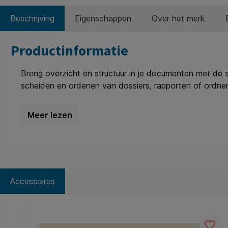
Beschrijving
Eigenschappen
Over het merk
Productinformatie
Breng overzicht en structuur in je documenten met de
scheiden en ordenen van dossiers, rapporten of ordne
stroken stevig blijven staan. De subtiel oranje kleur v
gaats ponsing, zijn deze stroken direct klaar voor geb
240x105mm oranje. * Formaat: 240x105mm. * Aantal stu
gecertificeerd.
Accessoires
Productgalerij overslaan