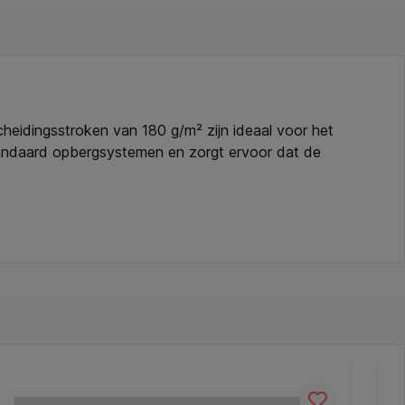
eidingsstroken van 180 g/m² zijn ideaal voor het
tandaard opbergsystemen en zorgt ervoor dat de
liteit. Onbedrukt en voorzien van een praktische 2-
eerde werkplek. Kenmerken: * Type: scheidingsstrook
 * Bedrukking: onbedrukt. * Duurzaamheid: FSC-