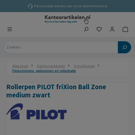
hoofdinhoud
Persoonlijk advies van onze klantenservice
Webshop
Kantoorartikelen
Schrijfwaren
Fijnschrijvers, gelpennen en rollerballs
Rollerpen PILOT friXion Ball Zone
medium zwart
Afbeeldingengalerij overslaan