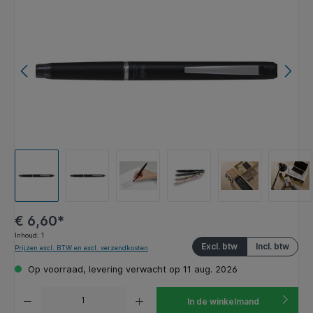
€ 6,60*
Inhoud:
1
Excl. btw
Incl. btw
Prijzen excl. BTW en excl. verzendkosten
Op voorraad, levering verwacht op 11 aug. 2026
Producthoeveelheid: Voer de gewenste hoeveelheid in of gebruik de knoppen om de hoeveelhe
In de winkelmand