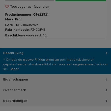
Toevoegen aan favorieten
Productnummer:
Q1422521
Merk:
Pilot
EAN:
3131910435969
Fabrikantcode:
FZ-COF-B
Beschikbare voorraad:
45
Beschrijving
* Ontdek de nieuwe FriXion premium pen met exclusieve en
gepatenteerde uitwisbare Pilot inkt voor een ongeëvenaard schoon
sc…
Meer
Eigenschappen
Over het merk
Beoordelingen