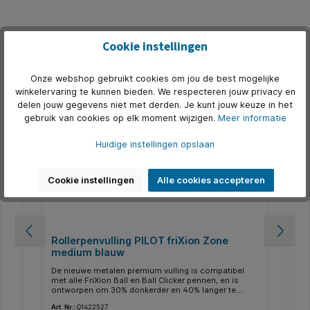
Cookie instellingen
Productgalerij overslaan
Accessoires
Onze webshop gebruikt cookies om jou de best mogelijke
winkelervaring te kunnen bieden. We respecteren jouw privacy en
delen jouw gegevens niet met derden. Je kunt jouw keuze in het
gebruik van cookies op elk moment wijzigen.
Meer informatie
Huidige instellingen opslaan
Cookie instellingen
Alle cookies accepteren
Rollerpenvulling PILOT friXion Zone
Ro
medium blauw
me
De nieuwe metalen premium vulling is compatibel
De 
met alle FriXion Ball en Ball Clicker pennen, en is
met
ontworpen om 30% donkerder en 40% langer te
on
schrijven. Schrijfbreedte 0,35mm.- kogelbreedte
schrijven. Schr
Art. Nr.:
Q1422527
Art.
0.7mm. * Schrijfkleur blauw..