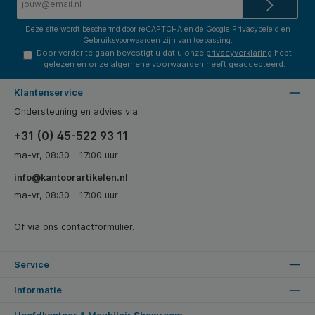
mailadres*
Deze site wordt beschermd door reCAPTCHA en de Google
Privacybeleid
en
Gebruiksvoorwaarden
zijn van toepassing.
Door verder te gaan bevestigt u dat u onze
privacyverklaring
hebt
gelezen en onze
algemene voorwaarden
heeft geaccepteerd.
Klantenservice
Ondersteuning en advies via:
+31 (0) 45-522 93 11
ma-vr, 08:30 - 17:00 uur
info@kantoorartikelen.nl
ma-vr, 08:30 - 17:00 uur
Of via ons
contactformulier
.
Service
Informatie