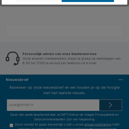
Persoonlijk advies van onze klantenservice
Onze ervaren medewerkers staan je graag op werkdagen van
8.30 tot 17.00 te woord per telefoon of e-mail.
Nieuwsbrief
Abonneer op onze nieuwsbrief en we houden je op de hoogte
met het laatste nieuws.
E-
mailadres*
Deze site wordt beschermd door reCAPTCHA en de Google
Privacybeleid
en
Gebruiksvoorwaarden
zijn van toepassing.
Door verder te gaan bevestigt u dat u onze
privacyverklaring
hebt