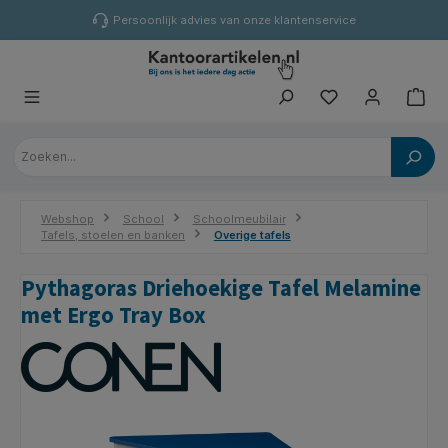
hoofdinhoud
Persoonlijk advies van onze klantenservice
Webshop
School
Schoolmeubilair
Tafels, stoelen en banken
Overige tafels
Pythagoras Driehoekige Tafel Melamine
met Ergo Tray Box
Afbeeldingengalerij overslaan