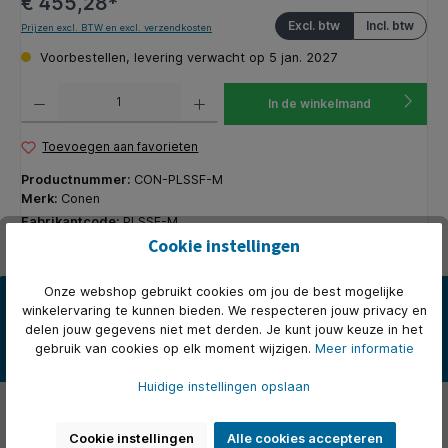
€ 455,28*
Excl. btw
Incl. btw
Prijzen excl. BTW en excl. verzendkosten
Voorbestellen, levering verwacht op 5 jan. 2027
Producthoeveelheid: Voer de gewenste hoeveelheid in of gebruik de knoppen om de hoeveelhe
In de winkelmand
Toevoegen aan favorieten
Productnummer:
CON-PLSSF-M
Merk:
Conen
Fabrikantcode:
PLSSF-M
Cookie instellingen
Onze webshop gebruikt cookies om jou de best mogelijke
Beschrijving
winkelervaring te kunnen bieden. We respecteren jouw privacy en
Driehoekige tafel met geïntegreerde ErgoTray Box (C1) uit onze
delen jouw gegevens niet met derden. Je kunt jouw keuze in het
ErgoTray kast- en plankoplossingen. De driehoekige tafels van…
gebruik van cookies op elk moment wijzigen.
Meer informatie
Meer
Huidige instellingen opslaan
Over het merk
Cookie instellingen
Alle cookies accepteren
Beoordelingen