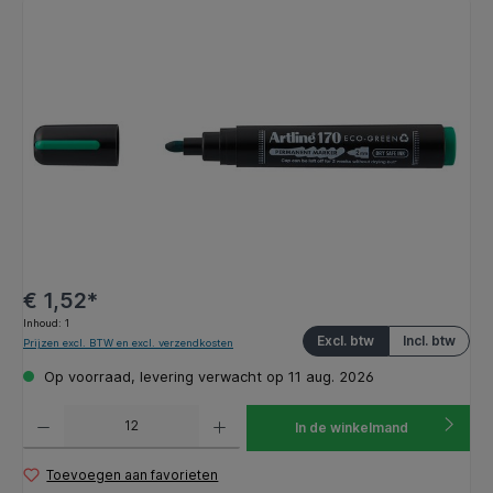
Afbeeldingengalerij overslaan
€ 1,52*
Inhoud:
1
Excl. btw
Incl. btw
Prijzen excl. BTW en excl. verzendkosten
Op voorraad, levering verwacht op 11 aug. 2026
Producthoeveelheid: Voer de gewenste hoeveelheid in of gebruik de knoppen om de hoeveelhe
In de winkelmand
Toevoegen aan favorieten