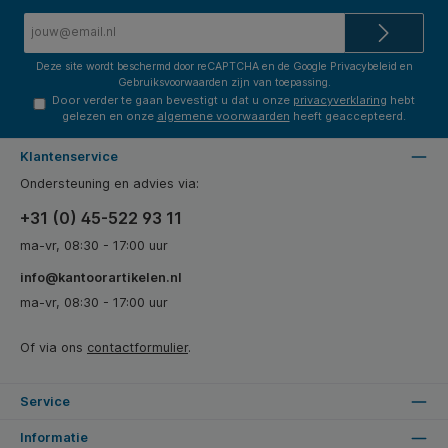
E-
mailadres*
Deze site wordt beschermd door reCAPTCHA en de Google
Privacybeleid
en
Gebruiksvoorwaarden
zijn van toepassing.
Door verder te gaan bevestigt u dat u onze
privacyverklaring
hebt
gelezen en onze
algemene voorwaarden
heeft geaccepteerd.
Klantenservice
Ondersteuning en advies via:
+31 (0) 45-522 93 11
ma-vr, 08:30 - 17:00 uur
info@kantoorartikelen.nl
ma-vr, 08:30 - 17:00 uur
Of via ons
contactformulier
.
Service
Informatie