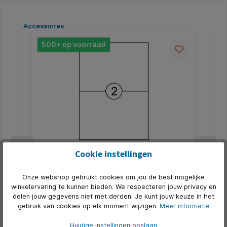
Productgalerij overslaan
Accessoires
500+ op voorraad
Cookie instellingen
Etiket Quantore 210x148mm 200 stuks
Fo
leur
De etiketten Quantore 210x148mm 200 stuks zijn
* B
Onze webshop gebruikt cookies om jou de best mogelijke
ideaal voor toepassingen waarbij een groot
winkelervaring te kunnen bieden. We respecteren jouw privacy en
0-
labeloppervlak gewenst is, zoals verzendlabels,
delen jouw gegevens niet met derden. Je kunt jouw keuze in het
opslagstickers of documentomslagen. Deze
Art. Nr.:
Q129941
Art.
zelfklevende etiketten worden geleverd op A4-vellen
gebruik van cookies op elk moment wijzigen.
Meer informatie
en zijn geschikt voor inkjet-, laser- en matrixprinters,
€ 6,66*
evenals kopieerapparaten. Ze zijn gemaakt van 70
Huidige instellingen opslaan
grams chloorvrij gebleekt etikettenpapier en voorzien