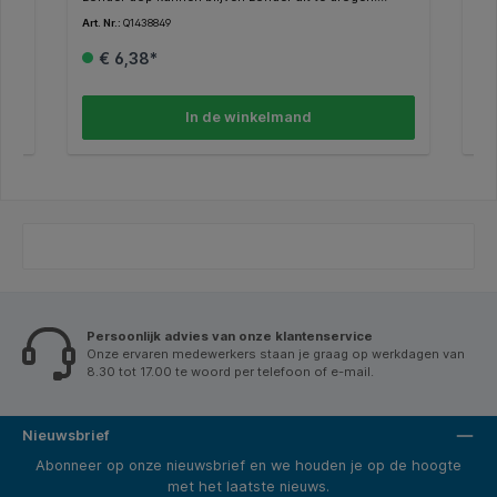
Konische punt 2mm. Kleur : zwart – rood – blauw –
Kon
Art. Nr.:
Q1438849
Art.
groen. Verpakt in Kraft doosje. Gecertifieerd door Eco
Eco
Mark-label. Post consumer recycled plastic.
€ 6,38*
zen,
an
n
In de winkelmand
n
e
nkt
oor
nst
0
u
 *
Persoonlijk advies van onze klantenservice
 en
Onze ervaren medewerkers staan je graag op werkdagen van
3,0
8.30 tot 17.00 te woord per telefoon of e-mail.
Nieuwsbrief
Abonneer op onze nieuwsbrief en we houden je op de hoogte
met het laatste nieuws.