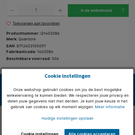
Producthoeveelheid: Voer de gewenste hoeveelheid in of gebruik de knoppen om de hoeveelhe
In de winkelmand
Toevoegen aan favorieten
Productnummer:
Q1402086
Merk:
Quantore
EAN:
8712453105097
Fabrikantcode:
1402086
Beschikbare voorraad:
506
Cookie instellingen
Beschrijving
De ronde paperclips van Quantore met een lengte van 50mm zijn
Onze webshop gebruikt cookies om jou de best mogelijke
ideaal voor het samenvoegen van grotere stapels papier. Dankzi…
winkelervaring te kunnen bieden. We respecteren jouw privacy en
Meer
delen jouw gegevens niet met derden. Je kunt jouw keuze in het
gebruik van cookies op elk moment wijzigen.
Meer informatie
Eigenschappen
Huidige instellingen opslaan
Over het merk
Cookie instellingen
Alle cookies accepteren