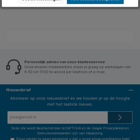
Beoordelingen
Persoonlijk advies van onze klantenservice
Onze ervaren medewerkers staan je graag op werkdagen van
8.30 tot 17.00 te woord per telefoon of e-mail.
Nieuwsbrief
Abonneer op onze nieuwsbrief en we houden je op de hoogte
met het laatste nieuws.
E-
mailadres*
Deze site wordt beschermd door reCAPTCHA en de Google
Privacybeleid
en
Gebruiksvoorwaarden
zijn van toepassing.
Door verder te gaan bevestigt u dat u onze
privacyverklaring
hebt