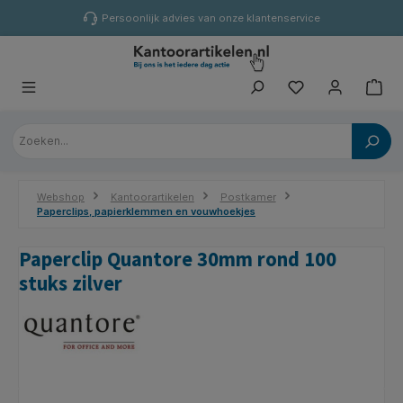
hoofdinhoud
Persoonlijk advies van onze klantenservice
Webshop
Kantoorartikelen
Postkamer
Paperclips, papierklemmen en vouwhoekjes
Paperclip Quantore 30mm rond 100
stuks zilver