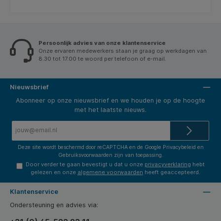
Persoonlijk advies van onze klantenservice
Onze ervaren medewerkers staan je graag op werkdagen van
8.30 tot 17.00 te woord per telefoon of e-mail.
Nieuwsbrief
Abonneer op onze nieuwsbrief en we houden je op de hoogte
met het laatste nieuws.
E-
mailadres*
Deze site wordt beschermd door reCAPTCHA en de Google
Privacybeleid
en
Gebruiksvoorwaarden
zijn van toepassing.
Door verder te gaan bevestigt u dat u onze
privacyverklaring
hebt
gelezen en onze
algemene voorwaarden
heeft geaccepteerd.
Klantenservice
Ondersteuning en advies via: