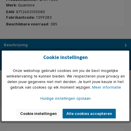
Merk:
Quantore
EAN:
8712453105080
Fabrikantcode:
1399283
Beschikbare voorraad:
385
Beschrijving
De ronde paperclips van Quantore zijn perfect voor het snel en
Cookie instellingen
eenvoudig bundelen van documenten zonder ze te beschadigen.
M…
Meer
Onze webshop gebruikt cookies om jou de best mogelijke
Eigenschappen
winkelervaring te kunnen bieden. We respecteren jouw privacy en
delen jouw gegevens niet met derden. Je kunt jouw keuze in het
gebruik van cookies op elk moment wijzigen.
Meer informatie
Over het merk
Huidige instellingen opslaan
Beoordelingen
Cookie instellingen
Alle cookies accepteren