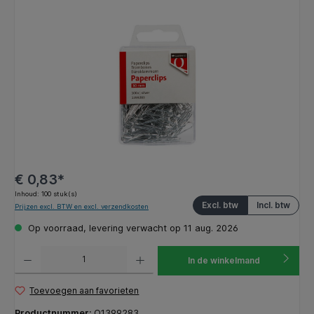
Afbeeldingengalerij overslaan
€ 0,83*
Inhoud:
100 stuk(s)
Excl. btw
Incl. btw
Prijzen excl. BTW en excl. verzendkosten
Op voorraad, levering verwacht op 11 aug. 2026
Producthoeveelheid: Voer de gewenste hoeveelheid in of gebruik de knoppen om de hoeveelhe
In de winkelmand
Toevoegen aan favorieten
Productnummer:
Q1399283