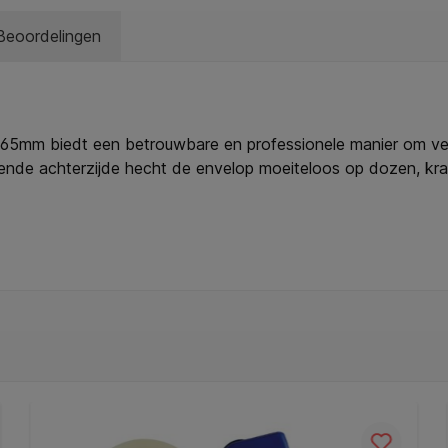
Beoordelingen
x165mm biedt een betrouwbare en professionele manier om 
vende achterzijde hecht de envelop moeiteloos op dozen, krat
rzijde zorgt voor zichtbaarheid, en de witte papieren achter
n: * Type: paklijstenvelop zelfklevend. * Afmetingen: 225x
: 250 stuks. * Materiaal: kunststof met papieren achterkant. 
nbedrukt.