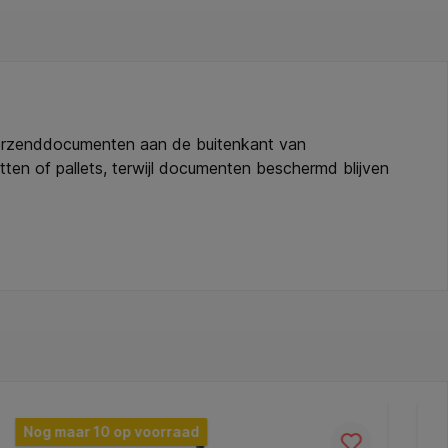
verzenddocumenten aan de buitenkant van
ten of pallets, terwijl documenten beschermd blijven
kant geeft een nette afwerking. Onbedrukt en veelzijdig
165mm (binnenmaat). * Buitenmaat: 235x175mm. * Kleur:
* Geschikt voor: paklijsten, facturen en
Nog maar 10 op voorraad