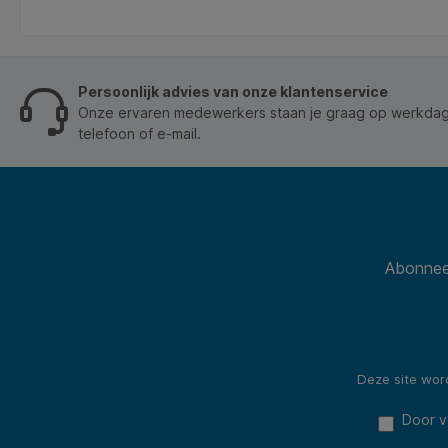
Geleverd per 10 stuks. Kenmerken: * Type:
Amerikaanse vouwdoos. * Afmetingen:
430x305x250mm. * Materiaal: B-golf karton. * Kleur:
bruin. * Draagkracht: 10-15kg. * Dikte karton: 3mm. *
Inhoud verpakking: 10 stuks.
Persoonlijk advies van onze klantenservice
Onze ervaren medewerkers staan je graag op werkdage
telefoon of e-mail.
Abonneer
Deze site wo
Door v