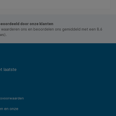
essentieel is. Kenmerken: * Type: handwikkelaar. *
opvulchip
Geschikt voor: 500mm rollen. * Materiaal:
Mat
verchroomd staal. * Handgrepen: voorzien van
sc
ergonomische handgrepen. * Toepassing: handmatig
vermogen.
wikkelen, bundelen en stabiliseren van goederen.
mate
beoordeeld door onze klanten
be
 waarderen ons en beoordelen ons gemiddeld met een 8.6
ws).
t laatste
ksvoorwaarden
en en onze