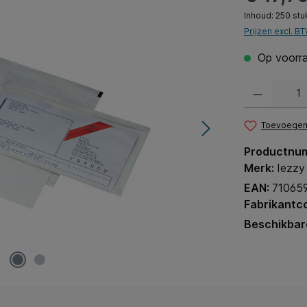
Inhoud:
250 stu
Prijzen excl. B
Op voorra
Producthoeveel
Toevoegen 
Productnu
Merk:
Iezzy
EAN:
71065
Fabrikantc
Beschikbar