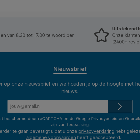
allround tape die altijd handig is om een pakje te
verpakken of af te dichten voor verzending. * Door
zijn sterke polypropyleen rug biedt hij een hoge uv-
bestendigheid. * Een speciale zelfklevende coating
met een hoge weerstand tegen schuifkrachten
Uitstekend 
garandeert een sterke en betrouwbare hechting. *
Lengte 66mx55mm. * Transparant.
n van 8.30 tot 17.00 te woord per
Onze klanten
(2400+ revie
Nieuwsbrief
 op onze nieuwsbrief en we houden je op de hoogte met he
nieuws.
E-
mailadres*
rdt beschermd door reCAPTCHA en de Google
Privacybeleid
en
Gebrui
zijn van toepassing.
erder te gaan bevestigt u dat u onze
privacyverklaring
hebt gelez
algemene voorwaarden
heeft geaccepteerd.