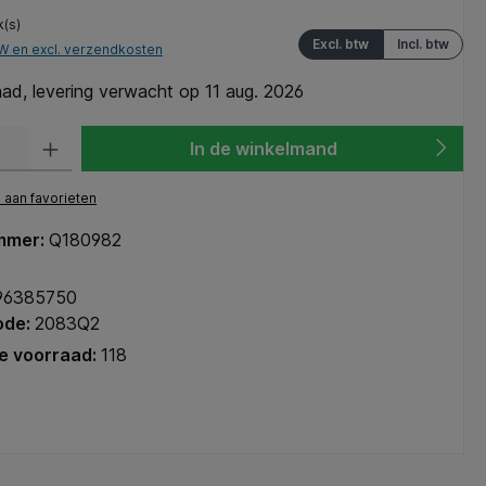
k(s)
Excl. btw
Incl. btw
TW en excl. verzendkosten
ad, levering verwacht op 11 aug. 2026
heid: Voer de gewenste hoeveelheid in of gebruik de knoppen om de hoeve
In de winkelmand
aan favorieten
mmer:
Q180982
96385750
ode:
2083Q2
e voorraad:
118