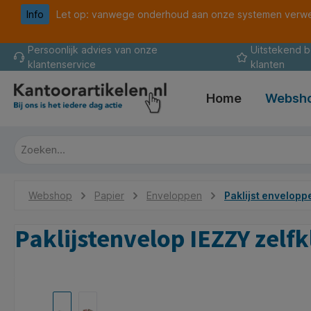
Info
Let op: vanwege onderhoud aan onze systemen verwer
oekopdracht
Ga naar de hoofdnavigatie
Persoonlijk advies van onze
Uitstekend 
klantenservice
klanten
Home
Websh
Webshop
Papier
Enveloppen
Paklijst envelopp
Paklijstenvelop IEZZY zel
Afbeeldingengalerij overslaan