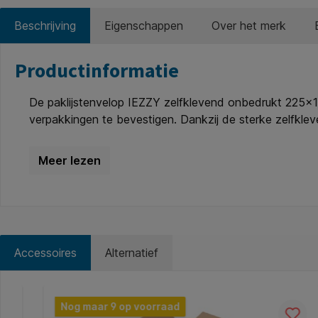
Beschrijving
Eigenschappen
Over het merk
Productinformatie
De paklijstenvelop IEZZY zelfklevend onbedrukt 225
verpakkingen te bevestigen. Dankzij de sterke zelfkle
tegen vocht, vuil en beschadiging. De transparante voo
inzetbaar voor iedere logistieke toepassing. Kenmerke
transparant met witte achterzijde. * Verpakkingseenheid
verzenddocumenten. * Zelfklevend: ja. * Bedrukking: o
Accessoires
Alternatief
Productgalerij overslaan
Nog maar 9 op voorraad