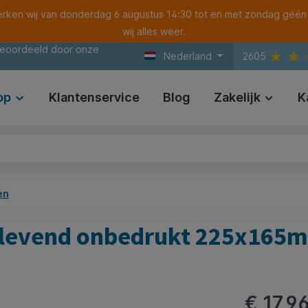
ken wij van donderdag 6 augustus 14:30 tot en met zondag géén
wij alles weer.
beoordeeld door onze
Nederland
2605
op
Klantenservice
Blog
Zakelijk
K
en
fklevend onbedrukt 225x165
€ 17,9