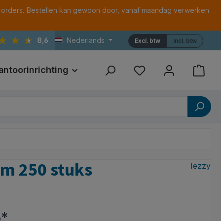
 orders. Bestellen kan gewoon door, vanaf maandag verwerken
8,6
Nederlands
Excl. btw
Incl. btw
antoorinrichting
Print
Referenties
mm 250 stuks
Iezzy
6*