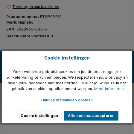
Toevoegen aan favorieten
Productnummer:
FTG909281
Merk:
Numatic
EAN:
5028965783375
Beschikbare voorraad:
1
Cookie instellingen
Beschrijving
Numatic Stofzuigerzakken 5 Stuks. Onder andere geschikt voor
Henry en Hetty stofzuigers van Numatic. Deze set bevat 5 origin…
Onze webshop gebruikt cookies om jou de best mogelijke
Meer
winkelervaring te kunnen bieden. We respecteren jouw privacy en
delen jouw gegevens niet met derden. Je kunt jouw keuze in het
gebruik van cookies op elk moment wijzigen.
Meer informatie
Over het merk
Huidige instellingen opslaan
Beoordelingen
Cookie instellingen
Alle cookies accepteren