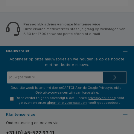
Persoonlijk advies van onze klantenservice
Onze ervaren medewerkers staan je graag op werkdagen van
8.30 tot 17.00 te woord per telefoon of e-mail.
Nieuwsbrief
Abonneer op onze nieuwsbrief en we houden je op de hoogte
met het laatste nieuws.
E-
mailadres*
Deze site wordt beschermd door reCAPTCHA en de Google
Privacybeleid
en
Gebruiksvoorwaarden
zijn van toepassing.
Door verder te gaan bevestigt u dat u onze
privacyverklaring
hebt
gelezen en onze
algemene voorwaarden
heeft geaccepteerd.
Klantenservice
Ondersteuning en advies via:
+31 (0) 45-522 93 11