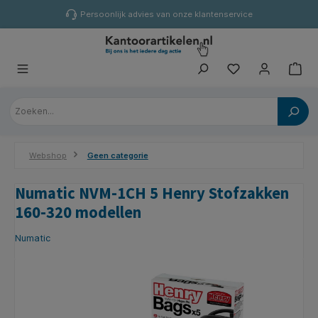
hoofdinhoud
Persoonlijk advies van onze klantenservice
Webshop
Geen categorie
Numatic NVM-1CH 5 Henry Stofzakken
160-320 modellen
Numatic
Afbeeldingengalerij overslaan