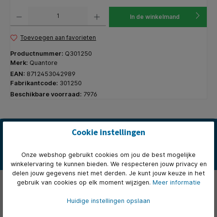
Producthoeveelheid: Voer de gewenste hoeveelheid in of gebruik de knoppen om de hoeveelhe
In de winkelmand
Toevoegen aan favorieten
Productnummer:
Q301250
Merk:
Quantore
EAN:
8712453042989
Fabrikantcode:
301250
Beschikbare voorraad:
7976
Beschrijving
Cookie instellingen
De Quantore basis fullstrip nietmachine is een betrouwbare en
eenvoudige oplossing voor dagelijks kantoorgebruik. Deze nietm…
Onze webshop gebruikt cookies om jou de best mogelijke
Meer
winkelervaring te kunnen bieden. We respecteren jouw privacy en
delen jouw gegevens niet met derden. Je kunt jouw keuze in het
Eigenschappen
gebruik van cookies op elk moment wijzigen.
Meer informatie
Video's
Huidige instellingen opslaan