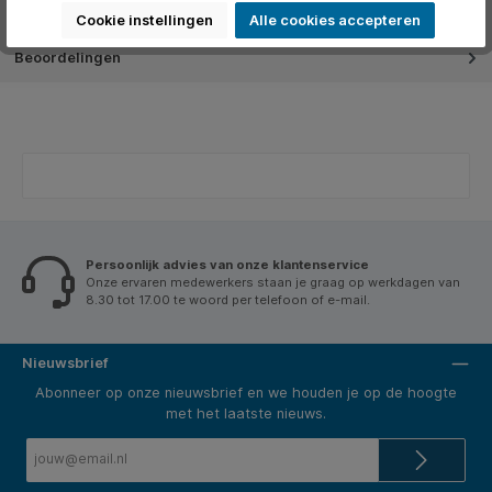
Over het merk
Cookie instellingen
Alle cookies accepteren
Beoordelingen
Persoonlijk advies van onze klantenservice
Onze ervaren medewerkers staan je graag op werkdagen van
8.30 tot 17.00 te woord per telefoon of e-mail.
Nieuwsbrief
Abonneer op onze nieuwsbrief en we houden je op de hoogte
met het laatste nieuws.
E-
mailadres*