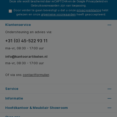
Deze site wordt beschermd door reCAPTCHA en de Google
Privacybeleid
en
Gebruiksvoorwaarden
zijn van toepassing.
Door verder te gaan bevestigt u dat u onze
privacyverklaring
hebt
gelezen en onze
algemene voorwaarden
heeft geaccepteerd.
Klantenservice
Ondersteuning en advies via:
+31 (0) 45-522 93 11
ma-vr, 08:30 - 17:00 uur
info@kantoorartikelen.nl
ma-vr, 08:30 - 17:00 uur
Of via ons
contactformulier
.
Service
Informatie
Hoofdkantoor & Meubilair Showroom