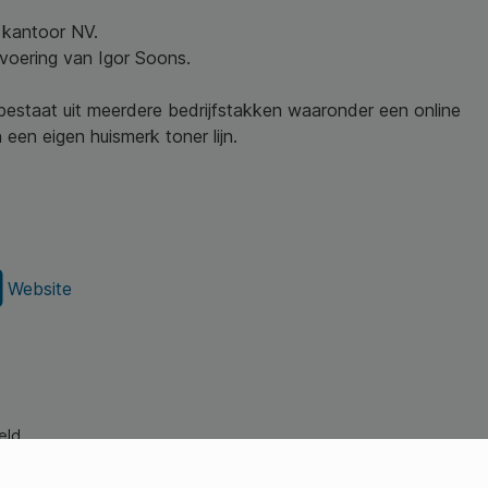
w kantoor NV.
nvoering van Igor Soons.
 bestaat uit meerdere bedrijfstakken waaronder een online
een eigen huismerk toner lijn.
Website
eld.
s Young Professionals)