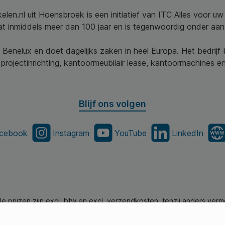
elen.nl uit Hoensbroek is een initiatief van ITC Alles voor u
aat inmiddels meer dan 100 jaar en is tegenwoordig onder aa
 Benelux en doet dagelijks zaken in heel Europa. Het bedrijf
projectinrichting, kantoormeubilair lease, kantoormachines en 
Blijf ons volgen
cebook
Instagram
YouTube
LinkedIn
lle prijzen zijn excl. btw en excl. verzendkosten, tenzij anders verm
en.nl - Alle Rechten Voorbehouden. Theme by
SBYP (Smart Busines