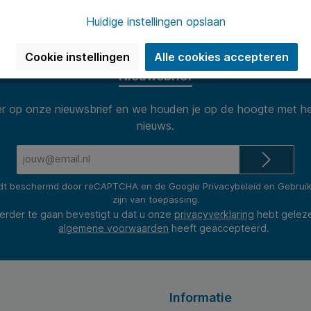
n van 8.30 tot 17.00 te woord per
Onze klanten
(2400+ revie
Huidige instellingen opslaan
Cookie instellingen
Alle cookies accepteren
Nieuwsbrief
 op onze nieuwsbrief en we houden je op de hoogte met he
nieuws.
E-
mailadres*
rdt beschermd door reCAPTCHA en de Google
Privacybeleid
en
Gebrui
zijn van toepassing.
erder te gaan bevestigt u dat u onze
privacyverklaring
hebt gelez
algemene voorwaarden
heeft geaccepteerd.
Informatie