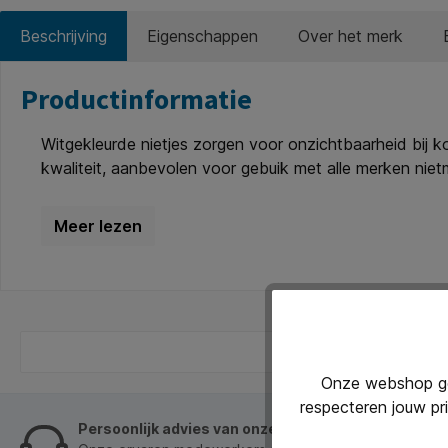
Beschrijving
Eigenschappen
Over het merk
Productinformatie
Witgekleurde nietjes zorgen voor onzichtbaarheid bij 
kwaliteit, aanbevolen voor gebuik met alle merken nie
Onze webshop geb
respecteren jouw pr
Persoonlijk advies van onze klantenservice