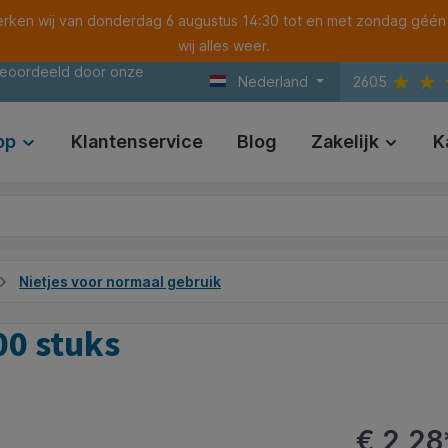
ken wij van donderdag 6 augustus 14:30 tot en met zondag géén
wij alles weer.
beoordeeld door onze
Nederland
2605
op
Klantenservice
Blog
Zakelijk
K
Nietjes voor normaal gebruik
00 stuks
€ 2,28