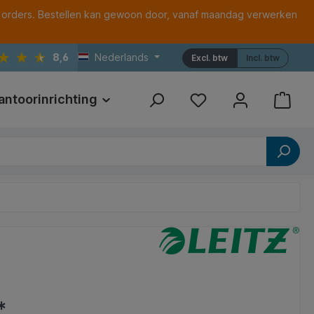
 orders. Bestellen kan gewoon door, vanaf maandag verwerken
8,6
Nederlands
Excl. btw
Incl. btw
antoorinrichting
Print
Referenties
*