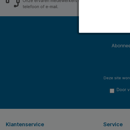
Onze ervaren medewerkers staan je graag op werkdage
telefoon of e-mail.
Abonneer
Deze site wo
Door v
Klantenservice
Service