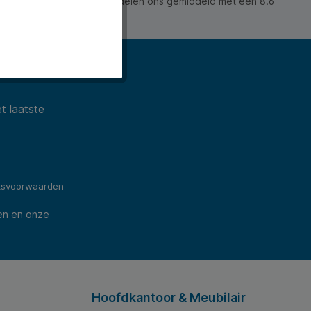
 waarderen ons en beoordelen ons gemiddeld met een 8.6
ws).
t laatste
ksvoorwaarden
en en onze
Hoofdkantoor & Meubilair