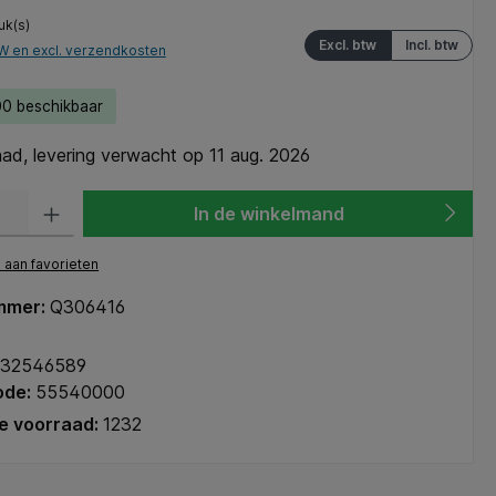
uk(s)
Excl. btw
Incl. btw
TW en excl. verzendkosten
0 beschikbaar
ad, levering verwacht op 11 aug. 2026
heid: Voer de gewenste hoeveelheid in of gebruik de knoppen om de hoeve
In de winkelmand
aan favorieten
mmer:
Q306416
32546589
ode:
55540000
e voorraad:
1232