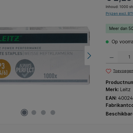
Inhoud:
1000 st
Prijzen excl. B
Meer dan 50
Op voorra
Producthoeveel
Toevoegen 
Productnu
Merk:
Leitz
EAN:
40024
Fabrikantc
Beschikbar