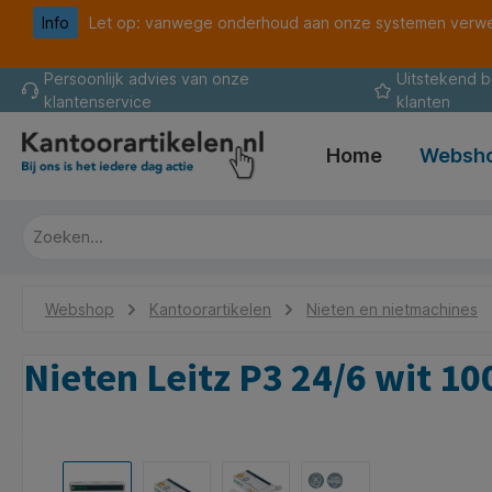
Info
Let op: vanwege onderhoud aan onze systemen verwer
oekopdracht
Ga naar de hoofdnavigatie
Persoonlijk advies van onze
Uitstekend 
klantenservice
klanten
Home
Websh
Webshop
Kantoorartikelen
Nieten en nietmachines
Nieten Leitz P3 24/6 wit 10
Afbeeldingengalerij overslaan