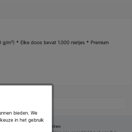
0 g/m²) * Elke doos bevat 1.000 nietjes * Premium
kunnen bieden. We
keuze in het gebruik
beoordeeld door onze klanten