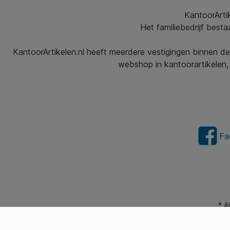
KantoorArtik
Het familiebedrijf best
KantoorArtikelen.nl heeft meerdere vestigingen binnen de
webshop in kantoorartikelen, 
Fa
* A
© 2026 Kantoorartikel