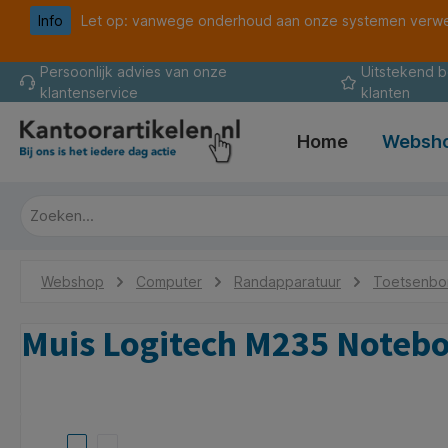
Info
Let op: vanwege onderhoud aan onze systemen verwer
oekopdracht
Ga naar de hoofdnavigatie
Persoonlijk advies van onze
Uitstekend 
klantenservice
klanten
Home
Websh
Webshop
Computer
Randapparatuur
Toetsenbor
Muis Logitech M235 Notebo
Afbeeldingengalerij overslaan