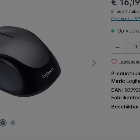
€ 16,1
Inhoud:
1 stuk(s
Prijzen excl. B
Op voorra
Producthoeveel
Toevoegen 
Productnu
Merk:
Logit
EAN:
50992
Fabrikantc
Beschikbar