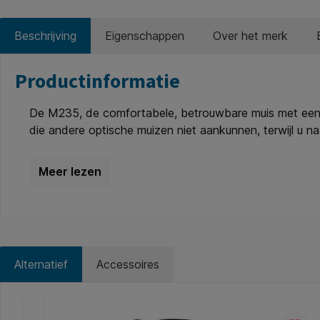
Beschrijving
Eigenschappen
Over het merk
Productinformatie
De M235, de comfortabele, betrouwbare muis met een n
die andere optische muizen niet aankunnen, terwijl u 
verbinding. Profiteer van het gemak en de vrijheid va
storingen. Batterijlevensduur van 1 jaar. Werkt op 1xAA b
Alternatief
Accessoires
Productgalerij overslaan