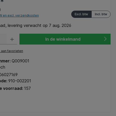
9*
)
Excl. btw
Incl. btw
TW en excl. verzendkosten
ad, levering verwacht op 7 aug. 2026
heid: Voer de gewenste hoeveelheid in of gebruik de knoppen om de hoeve
In de winkelmand
aan favorieten
mmer:
Q009001
ech
06027169
ode:
910-002201
e voorraad:
157