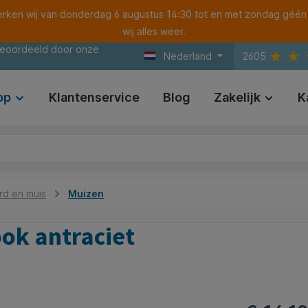
ken wij van donderdag 6 augustus 14:30 tot en met zondag géén
wij alles weer.
beoordeeld door onze
Nederland
2605
op
Klantenservice
Blog
Zakelijk
K
d en muis
Muizen
ok antraciet