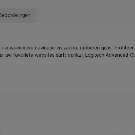
Beoordelingen
auwkeurigere navigatie en zachte rubberen grips. Profiteer
naar uw favoriete websites surft dankzij Logitech Advanced 
n draadloos met de betrouwbaarheid van een draad: snelle ge
atterij.