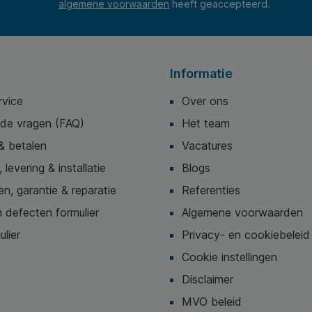
algemene voorwaarden
heeft geaccepteerd.
Informatie
rvice
Over ons
lde vragen (FAQ)
Het team
& betalen
Vacatures
 levering & installatie
Blogs
n, garantie & reparatie
Referenties
 defecten formulier
Algemene voorwaarden
ulier
Privacy- en cookiebeleid
Cookie instellingen
Disclaimer
MVO beleid