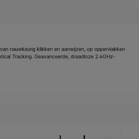
 van nauwkeurig klikken en aanwijzen, op oppervlakken
Optical Tracking. Geavanceerde, draadloze 2.4GHz-
gevensoverdracht en vrijwel geen vertragingen of