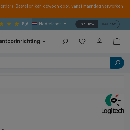
 orders. Bestellen kan gewoon door, vanaf maandag verwerken
8,6
Nederlands
Excl. btw
Incl. btw
antoorinrichting
Print
Referenties