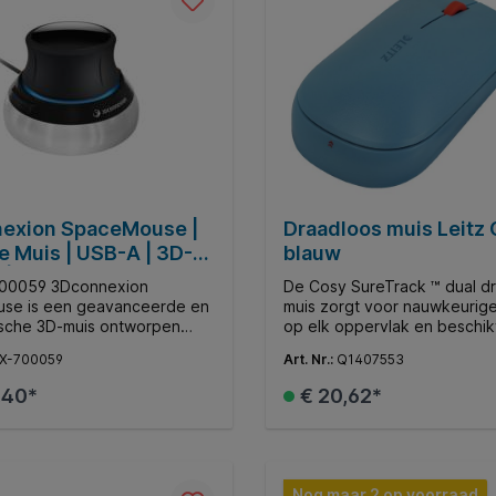
exion SpaceMouse |
Draadloos muis Leitz
 Muis | USB-A | 3D-
blauw
 | Zwart/Zilver
00059 3Dconnexion
De Cosy SureTrack ™ dual d
se is een geavanceerde en
muis zorgt voor nauwkeurige
sche 3D-muis ontworpen
op elk oppervlak en beschik
essionals die werken met 3D-
meerdere connectiviteits-,
X-700059
Art. Nr.:
Q1407553
gen. Met zijn strakke zwarte
beveiligings- en personalisat
 kleurenschema heeft deze
zodat hij zich aan jouw werk
,40*
€ 20,62*
moderne uitstraling die
aanpassen. *Producteigenschappen; *
st bij elke professionele
Draadloze computermuis in e
 Hij wordt eenvoudig
design, die de hele dag comf
In de winkelmand
In de winkelman
en via USB voor een snelle
waar je ook bent verwacht 
wbare verbinding met je
deze Bluetooth muis met na
Nog maar 2 op voorraad