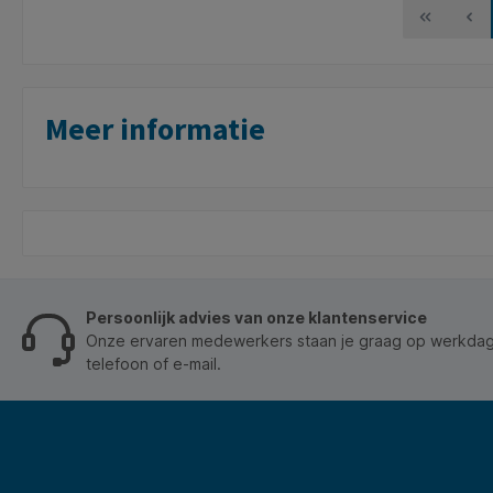
werkplek 
en word j
anderen ni
connectivi
eenvoudig
apparaat. 
Meer informatie
en Blueto
het inste
Verbeterd
het op 4 
kantelwie
document
bekijken, 
omhoog/om
programme
dunne, li
Persoonlijk advies van onze klantenservice
zijgrepen
Onze ervaren medewerkers staan je graag op werkdage
en precisi
telefoon of e-mail.
* Draadloz
Snelstartg
RTF-kaar