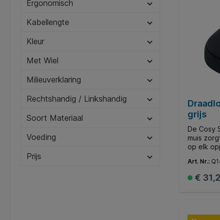
Ergonomisch
computer
Kabellengte
Kleur
Met Wiel
Milieuverklaring
Rechtshandig / Linkshandig
Draadlo
grijs
Soort Materiaal
De Cosy S
Voeding
muis zorg
op elk op
Prijs
meerdere 
Art. Nr.:
Q1
beveiligin
zodat hij
€ 31,
aanpassen. *Producteigenscha
Draadloze
design, d
waar je o
deze Blue