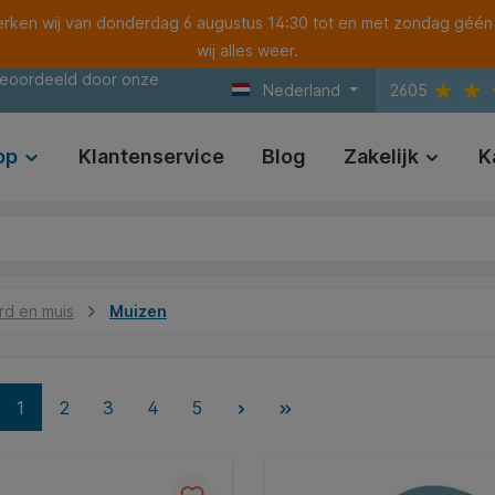
ken wij van donderdag 6 augustus 14:30 tot en met zondag géén
wij alles weer.
beoordeeld door onze
Nederland
2605
op
Klantenservice
Blog
Zakelijk
K
d en muis
Muizen
1
2
3
4
5