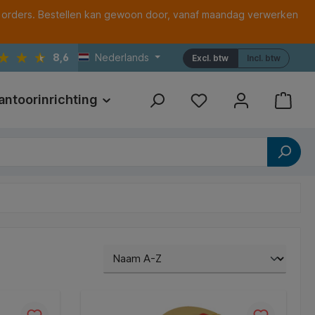
 orders. Bestellen kan gewoon door, vanaf maandag verwerken
8,6
Nederlands
Excl. btw
Incl. btw
antoorinrichting
Print
Referenties