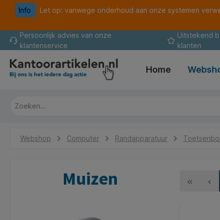
Info
Let op: vanwege onderhoud aan onze systemen verwer
oekopdracht
Ga naar de hoofdnavigatie
Persoonlijk advies van onze
Uitstekend 
klantenservice
klanten
Home
Websh
Webshop
Computer
Randapparatuur
Toetsenbor
Muizen