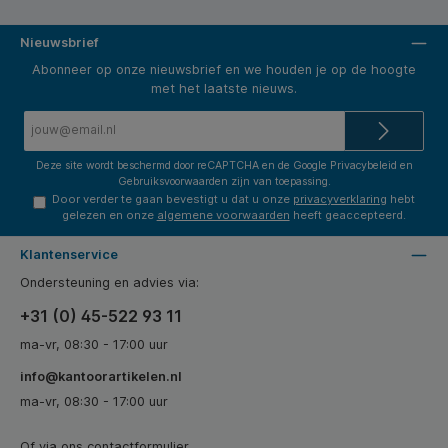
Nieuwsbrief
Abonneer op onze nieuwsbrief en we houden je op de hoogte
met het laatste nieuws.
E-
mailadres*
Deze site wordt beschermd door reCAPTCHA en de Google
Privacybeleid
en
Gebruiksvoorwaarden
zijn van toepassing.
Door verder te gaan bevestigt u dat u onze
privacyverklaring
hebt
gelezen en onze
algemene voorwaarden
heeft geaccepteerd.
Klantenservice
Ondersteuning en advies via:
+31 (0) 45-522 93 11
ma-vr, 08:30 - 17:00 uur
info@kantoorartikelen.nl
ma-vr, 08:30 - 17:00 uur
Of via ons
contactformulier
.