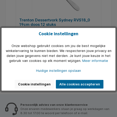
Trenton Dessertvork Sydney RVS18_0
19cm doos 12 stuks
Dessertvork uit de serie Sydney gemaakt van
Cookie instellingen
roestvrijstaal. Vaatwasmachine bestendig. De lengte
van dit product is 19cm en gewicht 0.1kg.
Art. Nr.:
FTG125414DS
Onze webshop gebruikt cookies om jou de best mogelijke
winkelervaring te kunnen bieden. We respecteren jouw privacy en
€ 18,00*
delen jouw gegevens niet met derden. Je kunt jouw keuze in het
gebruik van cookies op elk moment wijzigen.
Meer informatie
In de winkelmand
Huidige instellingen opslaan
Cookie instellingen
Alle cookies accepteren
Persoonlijk advies van onze klantenservice
Onze ervaren medewerkers staan je graag op werkdagen van
8.30 tot 17.00 te woord per telefoon of e-mail.