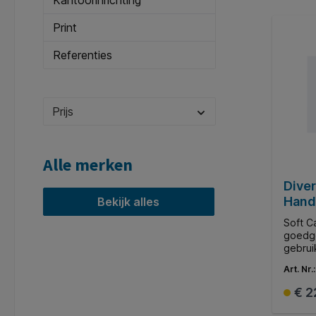
Kantoorinrichting
Print
Referenties
Prijs
Alle merken
Dive
Hand
Bekijk alles
6x80
Soft C
goedg
gebrui
gel op
Art. Nr.
zieken
ruimten
€ 2
ruimte
en rec