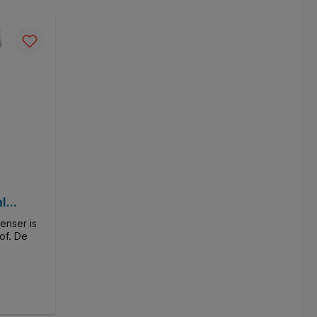
l
enser is
of. De
bruik en
eeft de
tijlvol
 in
chikt voor