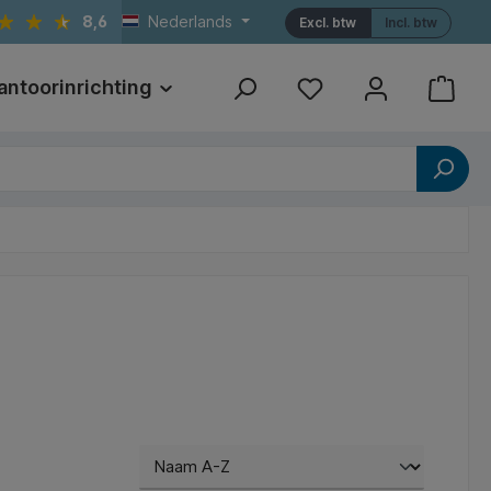
8,6
Nederlands
Excl. btw
Incl. btw
antoorinrichting
Print
Referenties