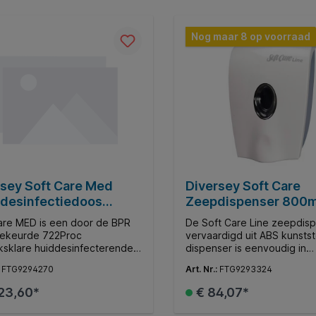
Nog maar 8 op voorraad
rsey Soft Care Med
Diversey Soft Care
desinfectiedoos
Zeepdispenser 800m
0ml
kunststof Wit
are MED is een door de BPR
De Soft Care Line zeepdisp
ekeurde 722Proc
vervaardigd uit ABS kunstst
ksklare huiddesinfecterende
dispenser is eenvoudig in
 alcoholbasis voor gebruik in
onderhoud hygienisch in ge
:
FTG9294270
Art. Nr.:
FTG9293324
huizen en andere medische
zeer robuust. Bovendien h
 institutionele en industriele
dispenser een exclusief en s
23,60*
€ 84,07*
n restaurants en grootkeukens
ontwerp dat uitstekend past
reatiegebieden. Alleen voor
vrijwel elke omgeving. Ges