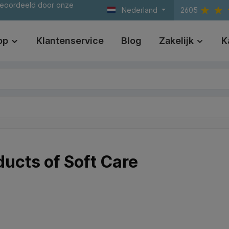
beoordeeld door onze
Nederland
2605
op
Klantenservice
Blog
Zakelijk
K
ducts of Soft Care