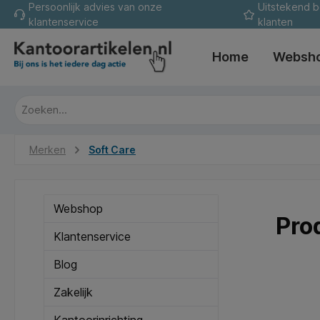
Persoonlijk advies van onze
Uitstekend 
oekopdracht
Ga naar de hoofdnavigatie
klantenservice
klanten
Home
Websh
Merken
Soft Care
Webshop
Pro
Klantenservice
Blog
Zakelijk