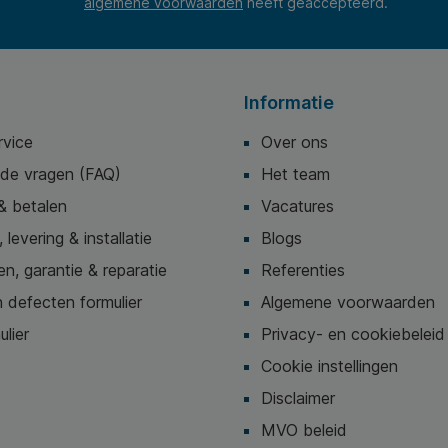
algemene voorwaarden
heeft geaccepteerd.
Informatie
rvice
Over ons
lde vragen (FAQ)
Het team
& betalen
Vacatures
 levering & installatie
Blogs
n, garantie & reparatie
Referenties
 defecten formulier
Algemene voorwaarden
ulier
Privacy- en cookiebeleid
Cookie instellingen
Disclaimer
MVO beleid