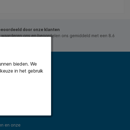
n 800 ml
d
beoordeeld door onze klanten
 waarderen ons en beoordelen ons gemiddeld met een 8.6
ws).
kunnen bieden. We
keuze in het gebruik
t laatste
ksvoorwaarden
en en onze