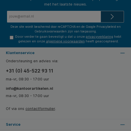
On-the-Go met andere apparaten zoals
omhullen de hot-swap-PCB voor een effectieve
smartphones.
met het laatste nieuws.
geluidsdemping. De verlichting van het toetsenbord
kan eenvoudig naar wens worden ingesteld. Er kan
E-
worden gekozen tussen verschillende eenkleurige en
mailadres*
meerkleurige lichteffecten in verschillende variaties.
Deze site wordt beschermd door reCAPTCHA en de Google
Privacybeleid
en
Gebruiksvoorwaarden
zijn van toepassing.
Door verder te gaan bevestigt u dat u onze
privacyverklaring
hebt
gelezen en onze
algemene voorwaarden
heeft geaccepteerd.
Klantenservice
Ondersteuning en advies via:
+31 (0) 45-522 93 11
ma-vr, 08:30 - 17:00 uur
info@kantoorartikelen.nl
ma-vr, 08:30 - 17:00 uur
Of via ons
contactformulier
.
Service