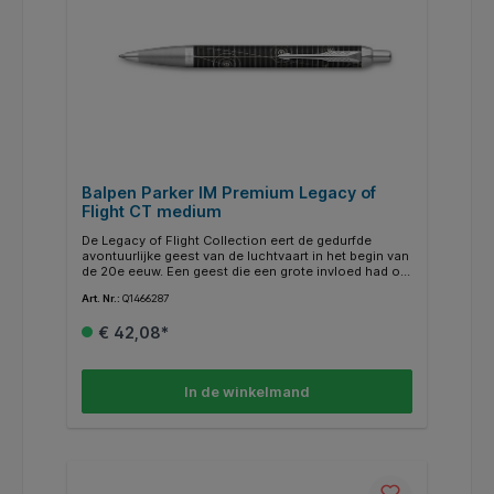
Balpen Parker IM Premium Legacy of
Flight CT medium
De Legacy of Flight Collection eert de gedurfde
avontuurlijke geest van de luchtvaart in het begin van
de 20e eeuw. Een geest die een grote invloed had op
de familie Parker, hen inspireerde en aanmoedigde
Art. Nr.:
Q1466287
om als ondernemers nieuwe gebieden en de wereld
van luxe schrijfwaren te verkennen, en hen ertoe
€ 42,08*
aanzette om gedurfde reclamestunts te organiseren
in opvallende vliegtuigen met Parker-logo’s. De
collectie is geïnspireerd op de gedetailleerde
luchtvaartkaarten, grafieken en navigatie-
In de winkelmand
instrumenten die de eerste luchtvaartpioniers hielpen
om door onbekende luchtruimtes te navigeren. De
zwarte en chromen afwerking verwijst naar de
materialen van de eerste navigatie-instrumenten
voor piloten, en de complexe patronen die zorgvuldig
op de dop zijn gelaserd doen denken aan
radardiagrammen en gedetailleerde vliegroutes. Laat