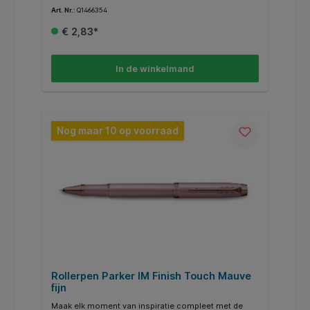
bevatten soepele, rijke en levendige zwarte
Art. Nr.:
Q1466354
vulpeninkt en zijn speciaal ontworpen voor gebruik
met Parker-vulpennen. Geniet van het gevoel van een
€ 2,83*
pen die soepel over het papier glijdt met de
hoogwaardige QUINK-inktpenvullingen.
In de winkelmand
Nog maar 10 op voorraad
Rollerpen Parker IM Finish Touch Mauve
fijn
Maak elk moment van inspiratie compleet met de