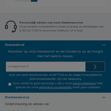
de Legacy of Flight Collection uw verbeelding en
creativiteit naar nieuwe hoogten brengen. Ontwikkel
nieuwe ideeën, stippel uw reis stap voor stap uit en
vier het gouden tijdperk van de luchtvaart. Bepaal uw
koers. * Inclusief vulling zwart.
Persoonlijk advies van onze klantenservice
Onze ervaren medewerkers staan je graag op werkdagen van
8.30 tot 17.00 te woord per telefoon of e-mail.
Nieuwsbrief
Abonneer op onze nieuwsbrief en we houden je op de hoogte
met het laatste nieuws.
E-
mailadres*
Deze site wordt beschermd door reCAPTCHA en de Google
Privacybeleid
en
Gebruiksvoorwaarden
zijn van toepassing.
Door verder te gaan bevestigt u dat u onze
privacyverklaring
hebt
gelezen en onze
algemene voorwaarden
heeft geaccepteerd.
Klantenservice
Ondersteuning en advies via: