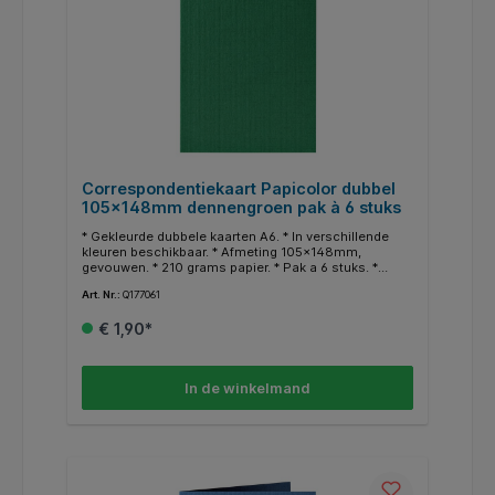
Correspondentiekaart Papicolor dubbel
105x148mm dennengroen pak à 6 stuks
* Gekleurde dubbele kaarten A6. * In verschillende
kleuren beschikbaar. * Afmeting 105x148mm,
gevouwen. * 210 grams papier. * Pak a 6 stuks. *
Geschikt voor hobby doeleinden. * In dezelfde
Art. Nr.:
Q177061
kleuren zijn ook enveloppen en A4 papier
beschikbaar.
€ 1,90*
In de winkelmand