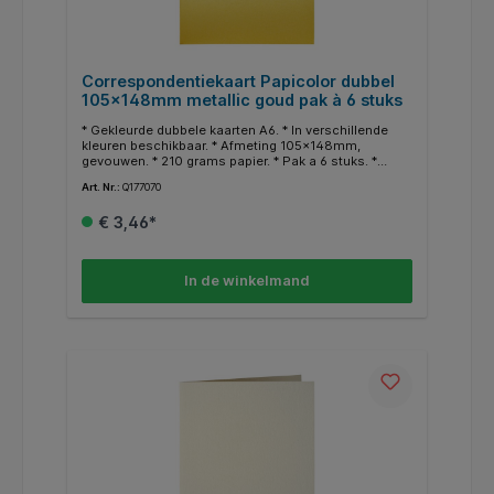
Correspondentiekaart Papicolor dubbel
105x148mm metallic goud pak à 6 stuks
* Gekleurde dubbele kaarten A6. * In verschillende
kleuren beschikbaar. * Afmeting 105x148mm,
gevouwen. * 210 grams papier. * Pak a 6 stuks. *
Geschikt voor hobby doeleinden. * In dezelfde
Art. Nr.:
Q177070
kleuren zijn ook enveloppen en A4 papier
beschikbaar.
€ 3,46*
In de winkelmand