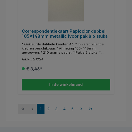
Correspondentiekaart Papicolor dubbel
105x148mm metallic ivoor pak à 6 stuks
* Gekleurde dubbele kaarten A6. * In verschillende
kleuren beschikbaar. * Afmeting 105x148mm,
gevouwen. * 210 grams papier. * Pak a 6 stuks. *
Geschikt voor hobby doeleinden. * In dezelfde
Art. Nr.:
Q177069
kleuren zijn ook enveloppen en A4 papier
beschikbaar.
€ 3,46*
In de winkelmand
1
2
3
4
5