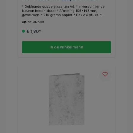
* Gekleurde dubbele kaarten A6. * In verschillende
kleuren beschikbaar. * Afmeting 105x148mm,
gevouwen. * 210 grams papier. * Pak a 6 stuks. *
Geschikt voor hobby doeleinden. * In dezelfde
Art. Nr.:
Q177058
kleuren zijn ook enveloppen en A4 papier
beschikbaar.
€ 1,90*
In de winkelmand