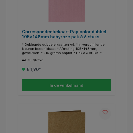
Correspondentiekaart Papicolor dubbel
105x148mm babyroze pak à 6 stuks
* Gekleurde dubbele kaarten A6. * In verschillende
kleuren beschikbaar. * Afmeting 105x148mm,
gevouwen. * 210 grams papier. * Pak a 6 stuks. *
Geschikt voor hobby doeleinden. * In dezelfde
Art. Nr.:
Q177063
kleuren zijn ook enveloppen en A4 papier
beschikbaar.
€ 1,90*
In de winkelmand