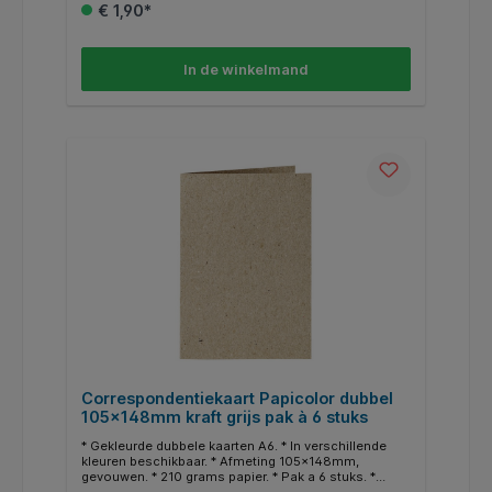
€ 1,90*
In de winkelmand
Correspondentiekaart Papicolor dubbel
105x148mm kraft grijs pak à 6 stuks
* Gekleurde dubbele kaarten A6. * In verschillende
kleuren beschikbaar. * Afmeting 105x148mm,
gevouwen. * 210 grams papier. * Pak a 6 stuks. *
Geschikt voor hobby doeleinden. * In dezelfde