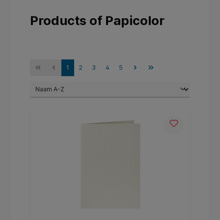
Products of Papicolor
1
2
3
4
5