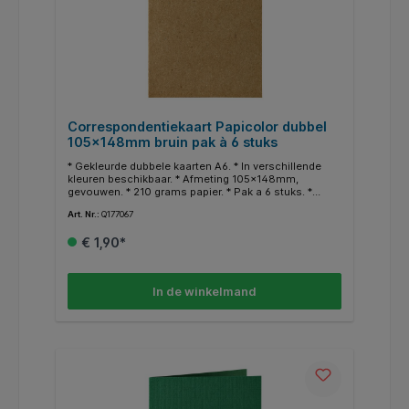
Correspondentiekaart Papicolor dubbel
105x148mm bruin pak à 6 stuks
* Gekleurde dubbele kaarten A6. * In verschillende
kleuren beschikbaar. * Afmeting 105x148mm,
gevouwen. * 210 grams papier. * Pak a 6 stuks. *
Geschikt voor hobby doeleinden. * In dezelfde
Art. Nr.:
Q177067
kleuren zijn ook enveloppen en A4 papier
beschikbaar. * Gerecycled papier.
€ 1,90*
In de winkelmand