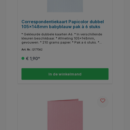
Correspondentiekaart Papicolor dubbel
105x148mm babyblauw pak à 6 stuks
* Gekleurde dubbele kaarten A6. * In verschillende
kleuren beschikbaar. * Afmeting 105x148mm,
gevouwen. * 210 grams papier. * Pak a 6 stuks. *
Geschikt voor hobby doeleinden. * In dezelfde
Art. Nr.:
Q177062
kleuren zijn ook enveloppen en A4 papier
beschikbaar.
€ 1,90*
In de winkelmand