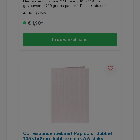
kleuren beschikbaar. * Afmeting 105x148mm,
gevouwen. * 210 grams papier. * Pak a 6 stuks. *
Geschikt voor hobby doeleinden. * In dezelfde
Art. Nr.:
Q177065
kleuren zijn ook enveloppen en A4 papier
beschikbaar. * Gerecycled papier.
€ 1,90*
In de winkelmand
Correspondentiekaart Papicolor dubbel
105x148mm lichtroze pak à 6 stuks