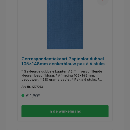
Correspondentiekaart Papicolor dubbel
105x148mm donkerblauw pak à 6 stuks
* Gekleurde dubbele kaarten A6. * In verschillende
kleuren beschikbaar. * Afmeting 105x148mm,
gevouwen. * 210 grams papier. * Pak a 6 stuks. *
Geschikt voor hobby doeleinden. * In dezelfde
Art. Nr.:
Q177052
kleuren zijn ook enveloppen en A4 papier
beschikbaar.
€ 1,90*
In de winkelmand