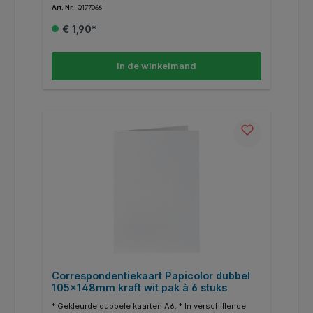
Art. Nr.:
Q177066
kleuren zijn ook enveloppen en A4 papier
beschikbaar. * Gerecycled papier.
€ 1,90*
In de winkelmand
Correspondentiekaart Papicolor dubbel
105x148mm kraft wit pak à 6 stuks
* Gekleurde dubbele kaarten A6. * In verschillende