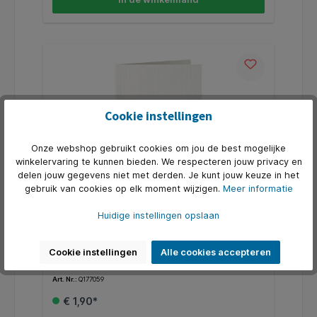
Cookie instellingen
Onze webshop gebruikt cookies om jou de best mogelijke
winkelervaring te kunnen bieden. We respecteren jouw privacy en
delen jouw gegevens niet met derden. Je kunt jouw keuze in het
gebruik van cookies op elk moment wijzigen.
Meer informatie
Correspondentiekaart Papicolor dubbel
Huidige instellingen opslaan
105x148mm hagelwit pak à 6 stuks
* Gekleurde dubbele kaarten A6. * In verschillende
kleuren beschikbaar. * Afmeting 105x148mm,
Cookie instellingen
Alle cookies accepteren
gevouwen. * 210 grams papier. * Pak a 6 stuks. *
Geschikt voor hobby doeleinden. * In dezelfde
Art. Nr.:
Q177059
kleuren zijn ook enveloppen en A4 papier
beschikbaar.
€ 1,90*