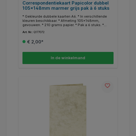
Correspondentiekaart Papicolor dubbel
105x148mm marmer grijs pak à 6 stuks
* Gekleurde dubbele kaarten A6. * In verschillende
kleuren beschikbaar. * Afmeting 105x148mm,
gevouwen. * 210 grams papier. * Pak a 6 stuks. *
Geschikt voor hobby doeleinden. * In dezelfde
Art. Nr.:
Q177072
kleuren zijn ook enveloppen en A4 papier
beschikbaar.
€ 2,00*
In de winkelmand