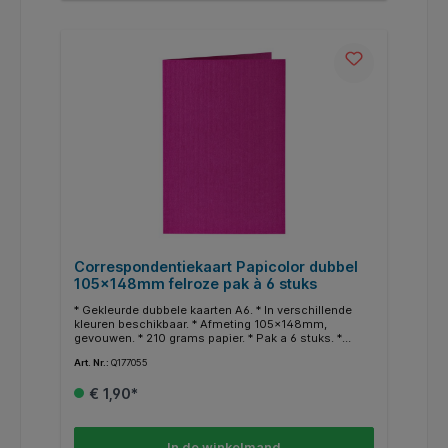
Correspondentiekaart Papicolor dubbel
105x148mm felroze pak à 6 stuks
* Gekleurde dubbele kaarten A6. * In verschillende
kleuren beschikbaar. * Afmeting 105x148mm,
gevouwen. * 210 grams papier. * Pak a 6 stuks. *
Geschikt voor hobby doeleinden. * In dezelfde
Art. Nr.:
Q177055
kleuren zijn ook enveloppen en A4 papier
beschikbaar.
€ 1,90*
In de winkelmand