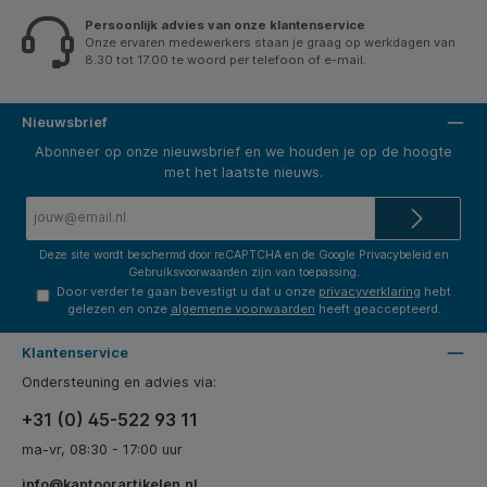
Persoonlijk advies van onze klantenservice
Onze ervaren medewerkers staan je graag op werkdagen van
8.30 tot 17.00 te woord per telefoon of e-mail.
Nieuwsbrief
Abonneer op onze nieuwsbrief en we houden je op de hoogte
met het laatste nieuws.
E-
mailadres*
Deze site wordt beschermd door reCAPTCHA en de Google
Privacybeleid
en
Gebruiksvoorwaarden
zijn van toepassing.
Door verder te gaan bevestigt u dat u onze
privacyverklaring
hebt
gelezen en onze
algemene voorwaarden
heeft geaccepteerd.
Klantenservice
Ondersteuning en advies via:
+31 (0) 45-522 93 11
ma-vr, 08:30 - 17:00 uur
info@kantoorartikelen.nl