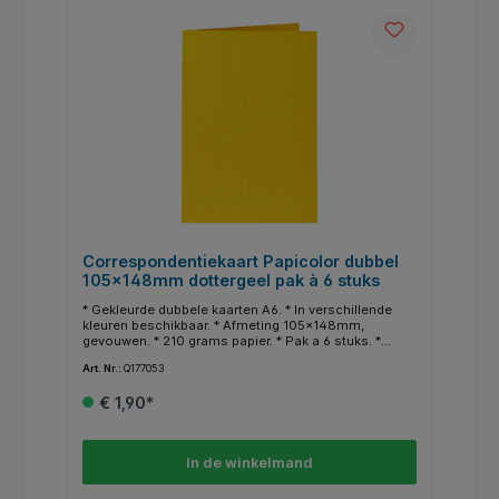
Correspondentiekaart Papicolor dubbel
105x148mm dottergeel pak à 6 stuks
* Gekleurde dubbele kaarten A6. * In verschillende
kleuren beschikbaar. * Afmeting 105x148mm,
gevouwen. * 210 grams papier. * Pak a 6 stuks. *
Geschikt voor hobby doeleinden. * In dezelfde
Art. Nr.:
Q177053
kleuren zijn ook enveloppen en A4 papier
beschikbaar.
€ 1,90*
In de winkelmand