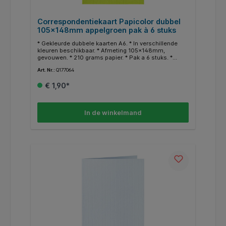
Correspondentiekaart Papicolor dubbel
105x148mm appelgroen pak à 6 stuks
* Gekleurde dubbele kaarten A6. * In verschillende
kleuren beschikbaar. * Afmeting 105x148mm,
gevouwen. * 210 grams papier. * Pak a 6 stuks. *
Geschikt voor hobby doeleinden. * In dezelfde
Art. Nr.:
Q177064
kleuren zijn ook enveloppen en A4 papier
beschikbaar.
€ 1,90*
In de winkelmand