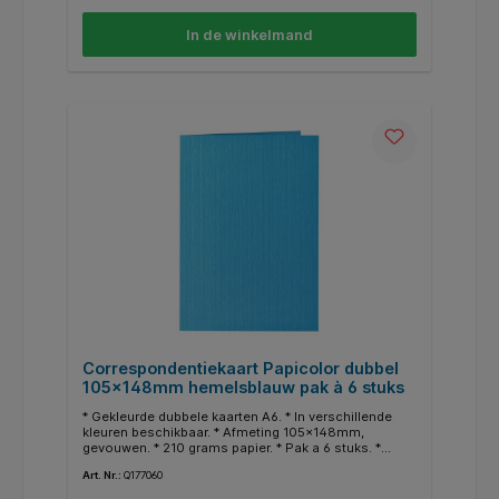
In de winkelmand
Correspondentiekaart Papicolor dubbel
105x148mm hemelsblauw pak à 6 stuks
* Gekleurde dubbele kaarten A6. * In verschillende
kleuren beschikbaar. * Afmeting 105x148mm,
gevouwen. * 210 grams papier. * Pak a 6 stuks. *
Geschikt voor hobby doeleinden. * In dezelfde
Art. Nr.:
Q177060
kleuren zijn ook enveloppen en A4 papier
beschikbaar.