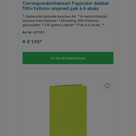
Correspondentiekaart Papicolor dubbel
105x148mm anjerwit pak à 6 stuks
* Gekleurde dubbele kaarten A6. * In verschillende
kleuren beschikbaar. * Afmeting 105x148mm,
gevouwen. * 210 grams papier. * Pak a 6 stuks. *
Geschikt voor hobby doeleinden. * In dezelfde
Art. Nr.:
Q177051
kleuren zijn ook enveloppen en A4 papier
beschikbaar.
€ 1,90*
In de winkelmand