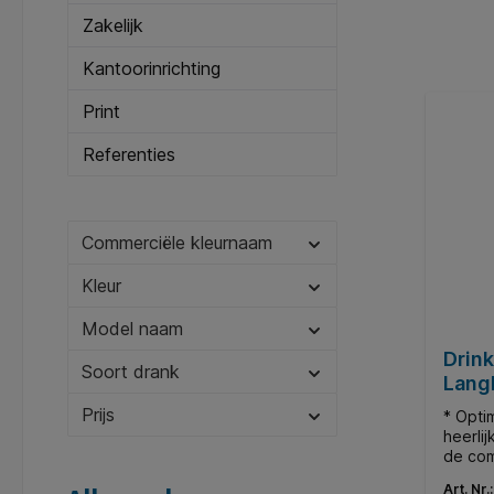
Zakelijk
Kantoorinrichting
Print
Referenties
Commerciële kleurnaam
Kleur
Model naam
Drin
Soort drank
Lang
framb
Prijs
* Opti
heerlij
de com
yoghur
Art. Nr.