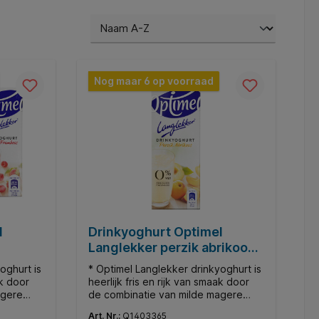
Nog maar 6 op voorraad
l
Drinkyoghurt Optimel
Langlekker perzik abrikoos
1liter
oghurt is
* Optimel Langlekker drinkyoghurt is
ak door
heerlijk fris en rijk van smaak door
agere
de combinatie van milde magere
sap. * De
yoghurt en een beetje fruitsap. * De
Art. Nr.:
Q1403365