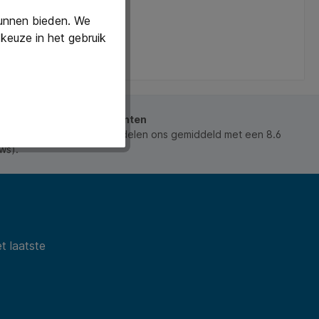
kunnen bieden. We
keuze in het gebruik
beoordeeld door onze klanten
 waarderen ons en beoordelen ons gemiddeld met een 8.6
ws).
t laatste