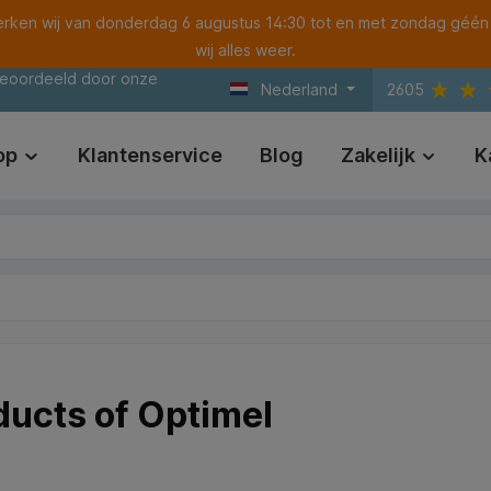
ken wij van donderdag 6 augustus 14:30 tot en met zondag géén
wij alles weer.
beoordeeld door onze
Nederland
2605
op
Klantenservice
Blog
Zakelijk
K
ducts of Optimel