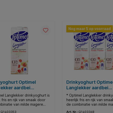
Nog maar 5 op voorraad
kyoghurt Optimel
Drinkyoghurt Optime
lekker aardbei
Langlekker aardbei
oos 1liter
framboos 20cl
mel Langlekker drinkyoghurt is
* Optimel Langlekker drinky
k fris en rijk van smaak door
heerlijk fris en rijk van sma
binatie van milde magere
de combinatie van milde m
t en een beetje fruitsap. * De
yoghurt en een beetje fruit
:
Q1403353
Art. Nr.:
Q1403368