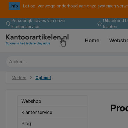
Info
Let op: vanwege onderhoud aan onze systemen verwer
oekopdracht
Ga naar de hoofdnavigatie
Persoonlijk advies van onze
Uitstekend 
klantenservice
klanten
Home
Websh
Merken
Optimel
Webshop
Pro
Klantenservice
Blog