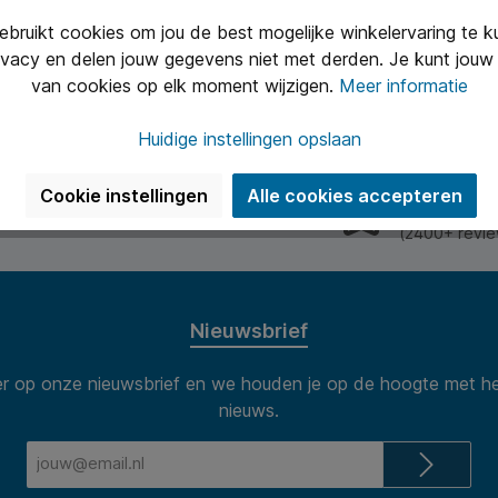
ten van Optimel bevatten 0%
 geen toegevoegde suikers.
ruikt cookies om jou de best mogelijke winkelervaring te 
,61*
 lekker, voelt goed!
ivacy en delen jouw gegevens niet met derden. Je kunt jouw 
van cookies op elk moment wijzigen.
Meer informatie
In de winkelmand
Huidige instellingen opslaan
Uitstekend 
Cookie instellingen
Alle cookies accepteren
n van 8.30 tot 17.00 te woord per
Onze klanten
(2400+ revie
Nieuwsbrief
 op onze nieuwsbrief en we houden je op de hoogte met he
nieuws.
E-
mailadres*