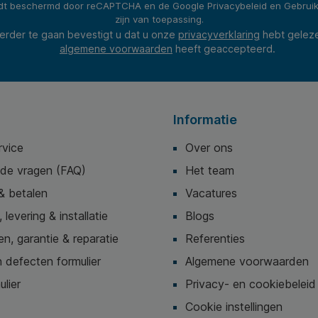
rdt beschermd door reCAPTCHA en de Google
Privacybeleid
en
Gebrui
zijn van toepassing.
erder te gaan bevestigt u dat u onze
privacyverklaring
hebt gelez
algemene voorwaarden
heeft geaccepteerd.
Informatie
rvice
Over ons
lde vragen (FAQ)
Het team
& betalen
Vacatures
 levering & installatie
Blogs
n, garantie & reparatie
Referenties
 defecten formulier
Algemene voorwaarden
ulier
Privacy- en cookiebeleid
Cookie instellingen