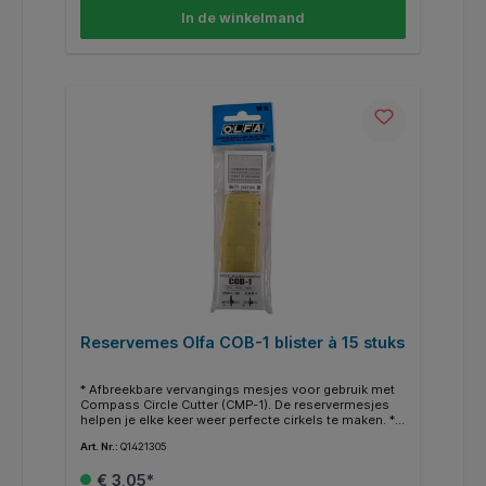
In de winkelmand
Reservemes Olfa COB-1 blister à 15 stuks
* Afbreekbare vervangings mesjes voor gebruik met
Compass Circle Cutter (CMP-1). De reservermesjes
helpen je elke keer weer perfecte cirkels te maken. *
Ideaal voor knutselen, modelbouw, fotografie,
Art. Nr.:
Q1421305
scrapbooking, geheugenboeken en signmaking.
€ 3,05*