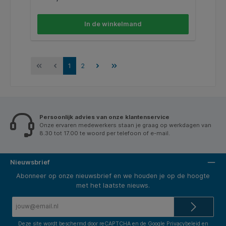
In de winkelmand
1
2
Persoonlijk advies van onze klantenservice
Onze ervaren medewerkers staan je graag op werkdagen van
8.30 tot 17.00 te woord per telefoon of e-mail.
Nieuwsbrief
Abonneer op onze nieuwsbrief en we houden je op de hoogte
met het laatste nieuws.
E-
mailadres*
Deze site wordt beschermd door reCAPTCHA en de Google
Privacybeleid
en