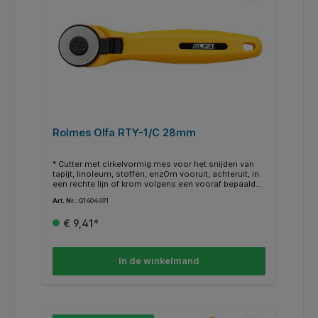
Rolmes Olfa RTY-1/C 28mm
* Cutter met cirkelvormig mes voor het snijden van
tapijt, linoleum, stoffen, enzOm vooruit, achteruit, in
een rechte lijn of krom volgens een vooraf bepaalde
lijn te snijden. * Het mes trekt zich automatisch terug
Art. Nr.:
Q1404491
na het snijden. * Mes: diameter van 28mm. *
Vervangmes: RB28.
€ 9,41*
In de winkelmand