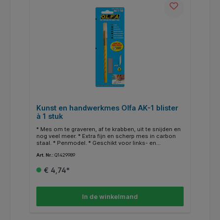
Kunst en handwerkmes Olfa AK-1 blister
à 1 stuk
* Mes om te graveren, af te krabben, uit te snijden en
nog veel meer. * Extra fijn en scherp mes in carbon
staal. * Penmodel. * Geschikt voor links- en
rechtshandigen.* Geleverd met 5 vervangmessen. *
Art. Nr.:
Q1429989
Vervangmes: KB.
€ 4,74*
In de winkelmand