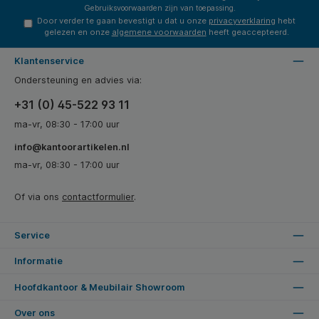
Gebruiksvoorwaarden
zijn van toepassing.
Door verder te gaan bevestigt u dat u onze
privacyverklaring
hebt
gelezen en onze
algemene voorwaarden
heeft geaccepteerd.
Klantenservice
Ondersteuning en advies via:
+31 (0) 45-522 93 11
ma-vr, 08:30 - 17:00 uur
info@kantoorartikelen.nl
ma-vr, 08:30 - 17:00 uur
Of via ons
contactformulier
.
Service
Informatie
Hoofdkantoor & Meubilair Showroom
Over ons