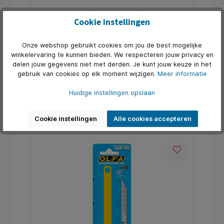
Reservemes Olfa RTY-1/C blister à 2
Cookie instellingen
stuks
* Vervangmessen voor cutter RTY-1. * Mes: diameter
van 28mm.* Dikte: 0,3mm. * Blister met 2 stuks.
Onze webshop gebruikt cookies om jou de best mogelijke
winkelervaring te kunnen bieden. We respecteren jouw privacy en
Art. Nr.:
Q1404492
delen jouw gegevens niet met derden. Je kunt jouw keuze in het
gebruik van cookies op elk moment wijzigen.
Meer informatie
€ 5,07*
Huidige instellingen opslaan
In de winkelmand
Cookie instellingen
Alle cookies accepteren