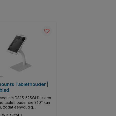
ounts Tablethouder |
blad
omounts DS15-625WH1 is een
lad tablethouder die 360° kan
n, zodat eenvoudig
keld kan worden tussen
:
DS15-625WH1