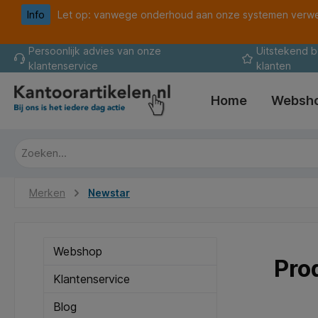
Info
Let op: vanwege onderhoud aan onze systemen verwer
oekopdracht
Ga naar de hoofdnavigatie
Persoonlijk advies van onze
Uitstekend 
klantenservice
klanten
Home
Websh
Merken
Newstar
Webshop
Pro
Klantenservice
Blog