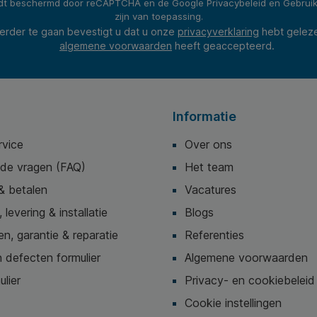
rdt beschermd door reCAPTCHA en de Google
Privacybeleid
en
Gebrui
zijn van toepassing.
erder te gaan bevestigt u dat u onze
privacyverklaring
hebt gelez
algemene voorwaarden
heeft geaccepteerd.
Informatie
rvice
Over ons
lde vragen (FAQ)
Het team
& betalen
Vacatures
 levering & installatie
Blogs
n, garantie & reparatie
Referenties
 defecten formulier
Algemene voorwaarden
ulier
Privacy- en cookiebeleid
Cookie instellingen