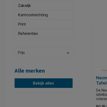
Zakelijk
Kantoorinrichting
Print
Referenties
Prijs
Alle merken
Neom
Tafel
Bekijk alles
De Ne
tafelb
rotere
gescha
Art. Nr.