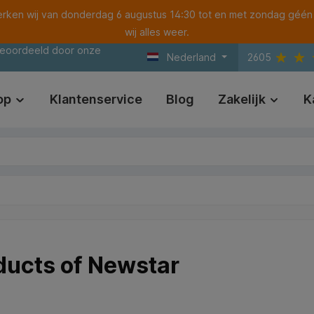
ken wij van donderdag 6 augustus 14:30 tot en met zondag géén
wij alles weer.
beoordeeld door onze
Nederland
2605
op
Klantenservice
Blog
Zakelijk
K
ducts of Newstar