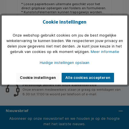
* Losse papierboxen uitermate geschikt voor het
direct grijpbaar opbergen van folders en formulieren.
* Kunststofelementen kunnen trapsgewijs worden
gekoppeld. * Papierboxen kunnen als vakverdeling in
Art. Nr.:
Q506310
een bureaulade worden geplaatst. * Met de losse
Cookie instellingen
papierboxen, de eindboxen en de afdekplaat kunt u
€ 4,21*
zelf rekjes of een ladeverdeler samenstellen. *
Verkrijgbaar in multigrijs voor A4 dwars.
Onze webshop gebruikt cookies om jou de best mogelijke
winkelervaring te kunnen bieden. We respecteren jouw privacy en
In de winkelmand
delen jouw gegevens niet met derden. Je kunt jouw keuze in het
gebruik van cookies op elk moment wijzigen.
Meer informatie
Huidige instellingen opslaan
Cookie instellingen
Alle cookies accepteren
Persoonlijk advies van onze klantenservice
Onze ervaren medewerkers staan je graag op werkdagen van
8.30 tot 17.00 te woord per telefoon of e-mail.
Nieuwsbrief
Abonneer op onze nieuwsbrief en we houden je op de hoogte
met het laatste nieuws.