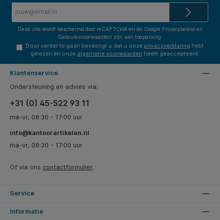
E-
mailadres*
Deze site wordt beschermd door reCAPTCHA en de Google
Privacybeleid
en
Gebruiksvoorwaarden
zijn van toepassing.
Door verder te gaan bevestigt u dat u onze
privacyverklaring
hebt
gelezen en onze
algemene voorwaarden
heeft geaccepteerd.
Klantenservice
Ondersteuning en advies via:
+31 (0) 45-522 93 11
ma-vr, 08:30 - 17:00 uur
info@kantoorartikelen.nl
ma-vr, 08:30 - 17:00 uur
Of via ons
contactformulier
.
Service
Informatie