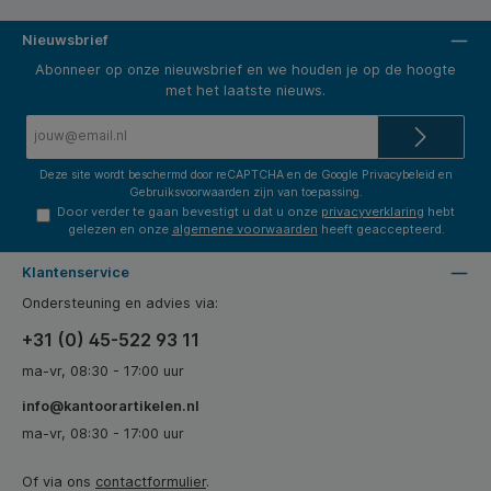
Nieuwsbrief
Abonneer op onze nieuwsbrief en we houden je op de hoogte
met het laatste nieuws.
E-
mailadres*
Deze site wordt beschermd door reCAPTCHA en de Google
Privacybeleid
en
Gebruiksvoorwaarden
zijn van toepassing.
Door verder te gaan bevestigt u dat u onze
privacyverklaring
hebt
gelezen en onze
algemene voorwaarden
heeft geaccepteerd.
Klantenservice
Ondersteuning en advies via:
+31 (0) 45-522 93 11
ma-vr, 08:30 - 17:00 uur
info@kantoorartikelen.nl
ma-vr, 08:30 - 17:00 uur
Of via ons
contactformulier
.