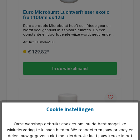
Euro Microburst Luchtverfrisser exotic
fruit 100ml ds 12st
Euro aerosols Microburst heeft een frisse geur en
wordt veel gebruikt in sanitaire ruimtes. Op een
constante en doorlopende wijze wordt gedurende
een periode van 30_45_60 dagen een parfum
Art. Nr.:
FTG490766DS
vrijgelaten dat onaangename geurtjes neutraliseert.
Inhoud: 100ml 30_45_60 dagen werkzaam Past in
€ 129,82*
dispensers 431501 431551 448501
In de winkelmand
Cookie instellingen
Onze webshop gebruikt cookies om jou de best mogelijke
winkelervaring te kunnen bieden. We respecteren jouw privacy en
delen jouw gegevens niet met derden. Je kunt jouw keuze in het