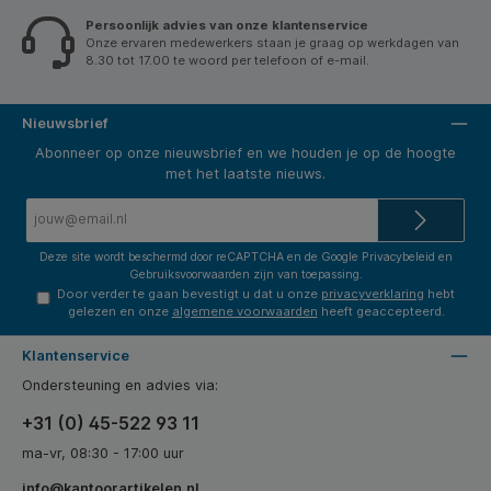
Persoonlijk advies van onze klantenservice
Onze ervaren medewerkers staan je graag op werkdagen van
8.30 tot 17.00 te woord per telefoon of e-mail.
Nieuwsbrief
Abonneer op onze nieuwsbrief en we houden je op de hoogte
met het laatste nieuws.
E-
mailadres*
Deze site wordt beschermd door reCAPTCHA en de Google
Privacybeleid
en
Gebruiksvoorwaarden
zijn van toepassing.
Door verder te gaan bevestigt u dat u onze
privacyverklaring
hebt
gelezen en onze
algemene voorwaarden
heeft geaccepteerd.
Klantenservice
Ondersteuning en advies via:
+31 (0) 45-522 93 11
ma-vr, 08:30 - 17:00 uur
info@kantoorartikelen.nl