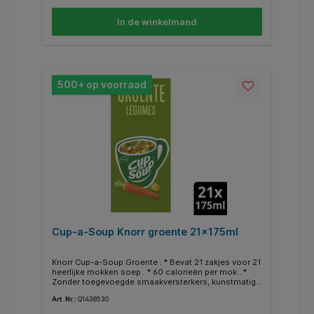
In de winkelmand
500+ op voorraad
Cup-a-Soup Knorr groente 21x175ml
Knorr Cup-a-Soup Groente . * Bevat 21 zakjes voor 21
heerlijke mokken soep . * 60 calorieën per mok . *
Zonder toegevoegde smaakversterkers, kunstmatige
kleurstoffen en conserveermiddelen . * Geschikt voor
Art. Nr.:
Q1438530
veganisten . * Een heerlijk tussendoortje .