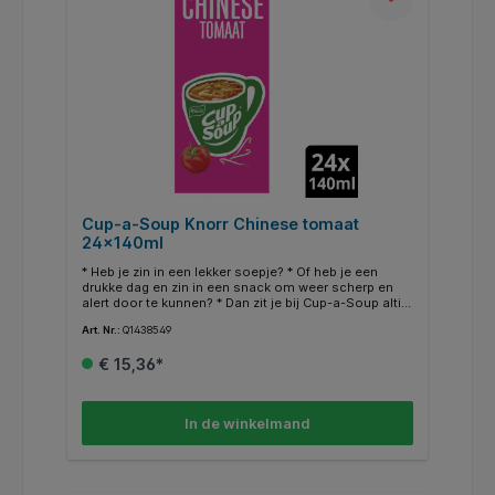
Cup-a-Soup Knorr Chinese tomaat
24x140ml
* Heb je zin in een lekker soepje? * Of heb je een
drukke dag en zin in een snack om weer scherp en
alert door te kunnen? * Dan zit je bij Cup-a-Soup altijd
goed! * Zo ook met Cup-a-Soup Chinese Tomaat:
Art. Nr.:
Q1438549
een snelle, hartige opkikker die je weer energie geeft
om door te gaan! * Deze heerlijke soep is gemaakt
€ 15,36*
met duurzaam geteelde tomaten, en dat proef je! In
een verpakking Cup-a-Soup Chinese Tomaat zitten
24 heerlijke zakjes Cup-a-Soup. * Een zakje van deze
heerlijke Cup-a-Soup Chinese Tomaat bevat 57
In de winkelmand
calorieën per mok. * Zoals je van ons gewend bent,
besteden wij veel zorg en aandacht aan ons recept
en gebruiken wij alleen de beste ingrediënten om de
goede smaak te waarborgen. * Daarnaast bevat deze
Cup-a-Soup Chinese Tomaat geen kunstmatige