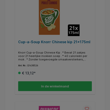
Cup-a-Soup Knorr Chinese kip 21x175ml
Knorr Cup-a-Soup Chinese Kip . * Bevat 21 zakjes
voor 21 heerlijke mokken soep . * 40 calorieën per
mok . * Zonder toegevoegde smaakversterkers,
kunstmatige kleurstoffen en conserveermiddelen . *
Art. Nr.:
Q1438526
Eenvoudig en snel te bereiden . * Een heerlijk
tussendoortje .
€ 13,12*
In de winkelmand