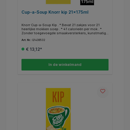
Cup-a-Soup Knorr kip 21x175ml
Knorr Cup-a-Soup Kip . * Bevat 21 zakjes voor 21
heerlijke mokken soep . * 41 calorieën per mok . *
Zonder toegevoegde smaakversterkers, kunstmatige
kleurstoffen en conserveermiddelen . * Eenvoudig en
Art. Nr.:
Q1438532
snel te bereiden . * Een heerlijk tussendoortje .
€ 13,12*
In de winkelmand