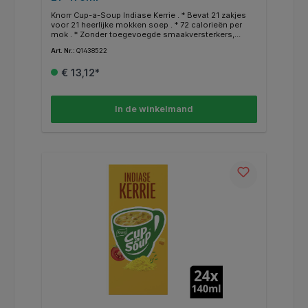
Knorr Cup-a-Soup Indiase Kerrie . * Bevat 21 zakjes
voor 21 heerlijke mokken soep . * 72 calorieën per
mok . * Zonder toegevoegde smaakversterkers,
kunstmatige kleurstoffen en conserveermiddelen . *
Art. Nr.:
Q1438522
Eenvoudig en snel te bereiden . * Een heerlijk
tussendoortje .
€ 13,12*
In de winkelmand