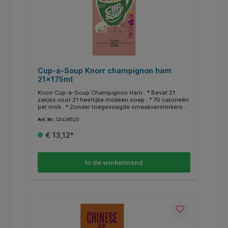
Zo bereid je binnen een handomdraai een heerlijke
mok soep. * Thuis, op kantoor of waar je ook bent,
Cup-a-Soup is altijd een heerlijk hartig tussendoortje.
* Lekker, makkelijk en snel! 4-uur Cup-a-Soup: BAM!
En weer helemaal scherp!
Cup-a-Soup Knorr champignon ham
21x175ml
Knorr Cup-a-Soup Champignon Ham . * Bevat 21
zakjes voor 21 heerlijke mokken soep . * 70 calorieën
per mok . * Zonder toegevoegde smaakversterkers
en kunstmatige kleurstoffen . * Eenvoudig en snel te
Art. Nr.:
Q1438525
bereiden . * Een heerlijk tussendoortje .
€ 13,12*
In de winkelmand