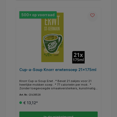
500+ op voorraad
Cup-a-Soup Knorr erwtensoep 21x175ml
Knorr Cup-a-Soup Erwt . * Bevat 21 zakjes voor 21
heerlijke mokken soep . * 77 calorieën per mok . *
Zonder toegevoegde smaakversterkers, kunstmatige
kleurstoffen en conserveermiddelen . * Geschikt voor
Art. Nr.:
Q1438528
vegetariërs . * Een heerlijk tussendoortje .
€ 13,12*
In de winkelmand