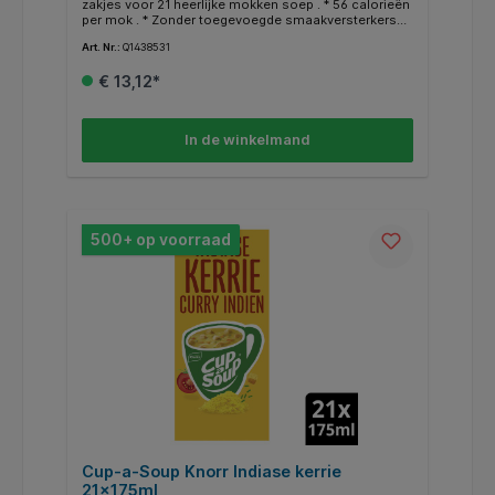
zakjes voor 21 heerlijke mokken soep . * 56 calorieën
per mok . * Zonder toegevoegde smaakversterkers
en kunstmatige kleurstoffen . * Eenvoudig en snel te
Art. Nr.:
Q1438531
bereiden . * Een heerlijk tussendoortje .
€ 13,12*
In de winkelmand
500+ op voorraad
Cup-a-Soup Knorr Indiase kerrie
21x175ml