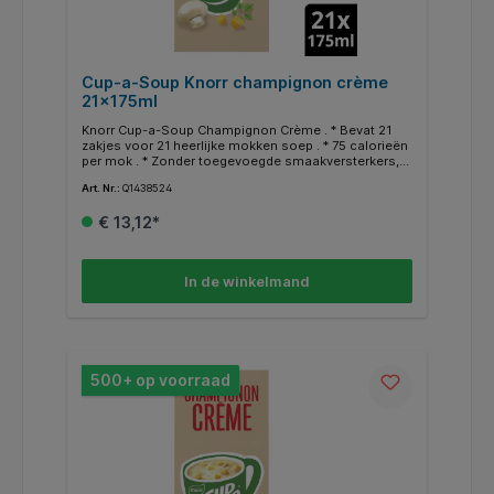
Cup-a-Soup Knorr champignon crème
21x175ml
Knorr Cup-a-Soup Champignon Crème . * Bevat 21
zakjes voor 21 heerlijke mokken soep . * 75 calorieën
per mok . * Zonder toegevoegde smaakversterkers,
kunstmatige kleurstoffen en conserveermiddelen . *
Art. Nr.:
Q1438524
Geschikt voor vegetariërs . * Een heerlijk
tussendoortje .
€ 13,12*
In de winkelmand
500+ op voorraad