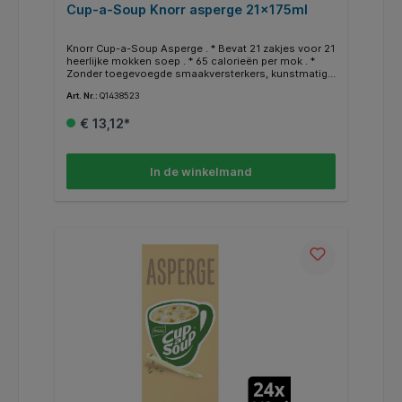
Cup-a-Soup Knorr asperge 21x175ml
Knorr Cup-a-Soup Asperge . * Bevat 21 zakjes voor 21
heerlijke mokken soep . * 65 calorieën per mok . *
Zonder toegevoegde smaakversterkers, kunstmatige
kleurstoffen en conserveermiddelen . * Geschikt voor
Art. Nr.:
Q1438523
vegetariërs . * Een heerlijk tussendoortje .
€ 13,12*
In de winkelmand