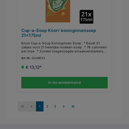
snel! 4-uur Cup-a-Soup: BAM! En weer helemaal
scherp!
Cup-a-Soup Knorr koninginnensoep
21x175ml
Knorr Cup-a-Soup Koninginnen Soep . * Bevat 21
zakjes voor 21 heerlijke mokken soep . * 78 calorieën
per mok . * Zonder toegevoegde smaakversterkers,
kunstmatige kleurstoffen en conserveermiddelen . *
Art. Nr.:
Q1438533
Eenvoudig en snel te bereiden . * Een heerlijk
tussendoortje .
€ 13,12*
In de winkelmand
1
2
3