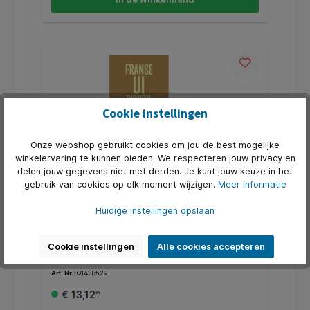
Cookie instellingen
Onze webshop gebruikt cookies om jou de best mogelijke
winkelervaring te kunnen bieden. We respecteren jouw privacy en
delen jouw gegevens niet met derden. Je kunt jouw keuze in het
gebruik van cookies op elk moment wijzigen.
Meer informatie
Cup-a-Soup Knorr Franse ui 21x175ml
Huidige instellingen opslaan
Knorr Cup-a-Soup Franse Ui . * Bevat 21 zakjes voor
21 heerlijke mokken soep . * 46 calorieën per mok . *
Cookie instellingen
Alle cookies accepteren
Zonder toegevoegde smaakversterkers en
kunstmatige kleurstoffen . * Eenvoudig en snel te
Art. Nr.:
Q1438529
bereiden . * Een heerlijk tussendoortje .
€ 13,12*