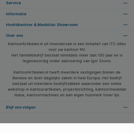
Service
Informatie
Hoofdkantoor & Meubilair Showroom
Over ons
KantoorArtikelen.nl uit Hoensbroek is een initiatief van ITC Alles
voor uw kantoor NV.
Het familiebedrijf bestaat inmiddels meer dan 100 jaar en is
tegenwoordig onder aanvoering van Igor Soons.
KantoorArtikelen.nl heeft meerdere vestigingen binnen de
Benelux en doet dagelijks zaken in heel Europa. Het bedrijf
bestaat uit meerdere bedrijfstakken waaronder een online
webshop in kantoorartikelen, projectinrichting, kantoormeubilair
lease, kantoormachines en een eigen huismerk toner lijn.
Blijf ons volgen
* Alle prijzen zijn excl. btw en excl. verzendkosten, tenzij anders vermeld.
© 2026 Kantoorartikelen.nl - Alle Rechten Voorbehouden. Theme by