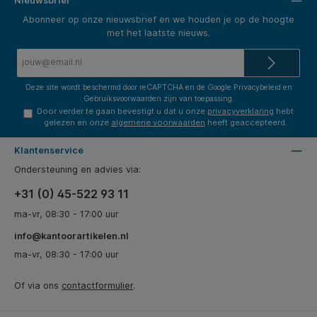
Nieuwsbrief
Abonneer op onze nieuwsbrief en we houden je op de hoogte
met het laatste nieuws.
E-
mailadres*
Deze site wordt beschermd door reCAPTCHA en de Google
Privacybeleid
en
Gebruiksvoorwaarden
zijn van toepassing.
Door verder te gaan bevestigt u dat u onze
privacyverklaring
hebt
gelezen en onze
algemene voorwaarden
heeft geaccepteerd.
Klantenservice
Ondersteuning en advies via:
+31 (0) 45-522 93 11
ma-vr, 08:30 - 17:00 uur
info@kantoorartikelen.nl
ma-vr, 08:30 - 17:00 uur
Of via ons
contactformulier
.