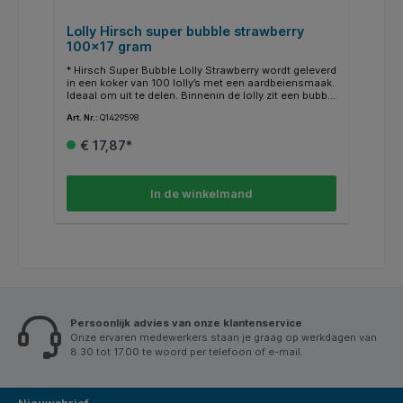
Lolly Hirsch super bubble strawberry
100x17 gram
* Hirsch Super Bubble Lolly Strawberry wordt geleverd
in een koker van 100 lolly’s met een aardbeiensmaak.
Ideaal om uit te delen. Binnenin de lolly zit een bubble
gum verstopt, waardoor je nog iets langer kan
Art. Nr.:
Q1429598
genieten.
€ 17,87*
In de winkelmand
Persoonlijk advies van onze klantenservice
Onze ervaren medewerkers staan je graag op werkdagen van
8.30 tot 17.00 te woord per telefoon of e-mail.