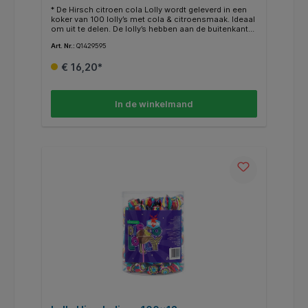
* De Hirsch citroen cola Lolly wordt geleverd in een
koker van 100 lolly’s met cola & citroensmaak. Ideaal
om uit te delen. De lolly’s hebben aan de buitenkant
een heerlijke cola smaak en aan de binnenkant een
Art. Nr.:
Q1429595
frisse citroensmaak.
€ 16,20*
In de winkelmand