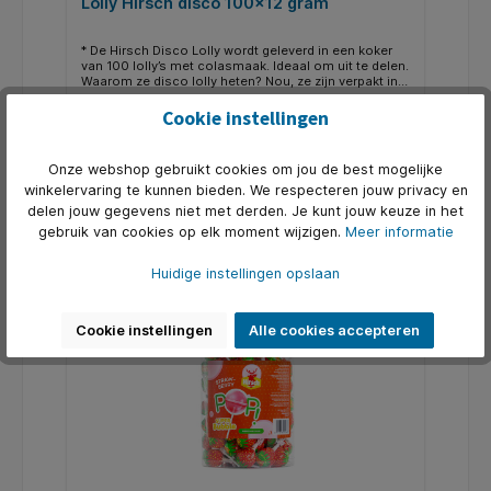
Lolly Hirsch disco 100x12 gram
* De Hirsch Disco Lolly wordt geleverd in een koker
van 100 lolly’s met colasmaak. Ideaal om uit te delen.
Waarom ze disco lolly heten? Nou, ze zijn verpakt in
een glimmende, veelkeurige folie die je doet
Art. Nr.:
Q1429599
terugdenken aan het discotijdperk.
Cookie instellingen
€ 16,20*
Onze webshop gebruikt cookies om jou de best mogelijke
winkelervaring te kunnen bieden. We respecteren jouw privacy en
In de winkelmand
delen jouw gegevens niet met derden. Je kunt jouw keuze in het
gebruik van cookies op elk moment wijzigen.
Meer informatie
Huidige instellingen opslaan
Nog maar 6 op voorraad
Cookie instellingen
Alle cookies accepteren