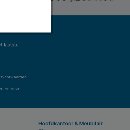
ws).
t laatste
ksvoorwaarden
en en onze
Hoofdkantoor & Meubilair