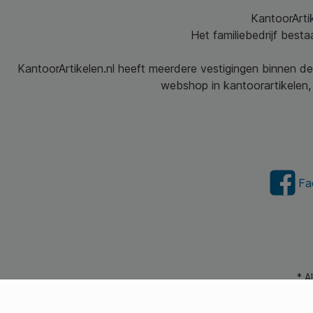
KantoorArtik
Het familiebedrijf best
KantoorArtikelen.nl heeft meerdere vestigingen binnen de
webshop in kantoorartikelen, 
Fa
* A
© 2026 Kantoorartikel