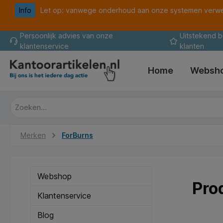
Info
Let op: vanwege onderhoud aan onze systemen verwer
oekopdracht
Ga naar de hoofdnavigatie
Persoonlijk advies van onze
Uitstekend 
klantenservice
klanten
Home
Websh
Merken
ForBurns
Webshop
Pro
Klantenservice
Blog