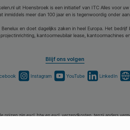
elen.nl uit Hoensbroek is een initiatief van ITC Alles voor u
aat inmiddels meer dan 100 jaar en is tegenwoordig onder aa
 Benelux en doet dagelijks zaken in heel Europa. Het bedrijf
projectinrichting, kantoormeubilair lease, kantoormachines en 
Blijf ons volgen
cebook
Instagram
YouTube
LinkedIn
lle prijzen zijn excl. btw en excl. verzendkosten, tenzij anders verm
en.nl - Alle Rechten Voorbehouden. Theme by
SBYP (Smart Busines