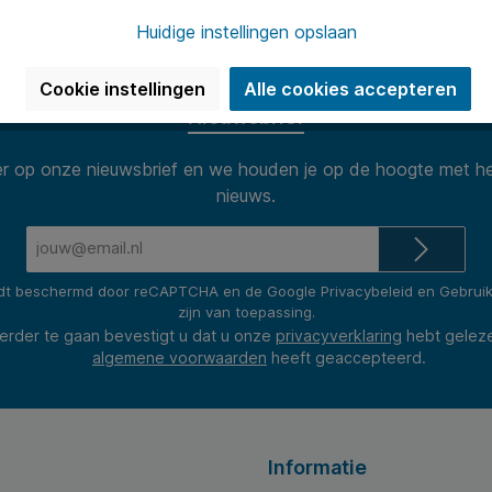
(2400+ revie
Huidige instellingen opslaan
Cookie instellingen
Alle cookies accepteren
Nieuwsbrief
 op onze nieuwsbrief en we houden je op de hoogte met he
nieuws.
E-
mailadres*
rdt beschermd door reCAPTCHA en de Google
Privacybeleid
en
Gebrui
zijn van toepassing.
erder te gaan bevestigt u dat u onze
privacyverklaring
hebt gelez
algemene voorwaarden
heeft geaccepteerd.
Informatie