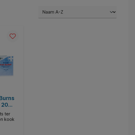
Burns
 20
s ter
 en kook
rogel die