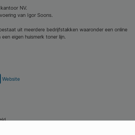
w kantoor NV.
nvoering van Igor Soons.
 bestaat uit meerdere bedrijfstakken waaronder een online
een eigen huismerk toner lijn.
Website
eld.
s Young Professionals)