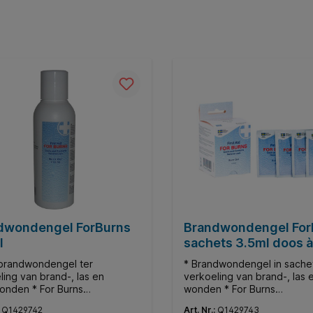
dwondengel ForBurns
Brandwondengel For
l
sachets 3.5ml doos à
stuks
 brandwondengel ter
* Brandwondengel in sachet
ling van brand-, las en
verkoeling van brand-, las
nden * For Burns
wonden * For Burns
ondengel is een hydrogel die
brandwondengel is een hyd
:
Q1429742
Art. Nr.:
Q1429743