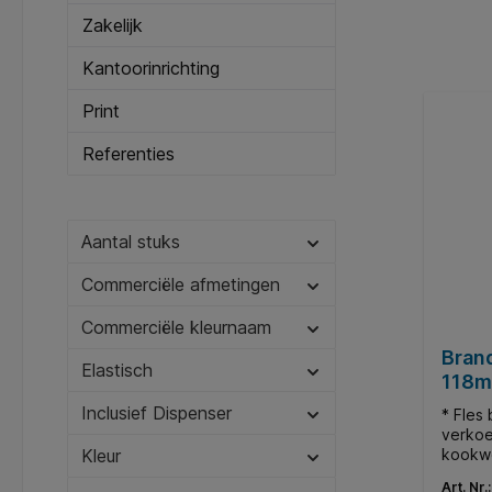
Zakelijk
Kantoorinrichting
Print
Referenties
Aantal stuks
Commerciële afmetingen
Commerciële kleurnaam
Bran
Elastisch
118m
Inclusief Dispenser
* Fles
verkoe
kookwo
Kleur
brandw
Art. Nr.