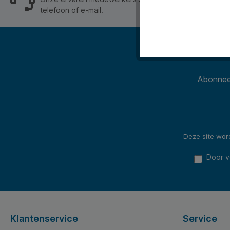
telefoon of e-mail.
Abonneer
Deze site wo
Door v
Klantenservice
Service