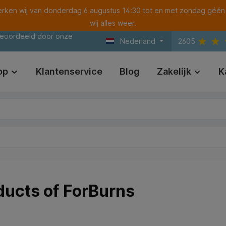
ken wij van donderdag 6 augustus 14:30 tot en met zondag géén
wij alles weer.
beoordeeld door onze
Nederland
2605
op
Klantenservice
Blog
Zakelijk
K
ducts of ForBurns